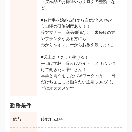
・展示品のお掃除やカタログの整頓 な
ど
■お仕事を始める前から自信がついちゃ
う自慢の研修制度あり！！
接客マナー、商品知識など、未経験の方
やブランクがある方にも
わかりやすく、一からお教え致します。
■週末にサクッと稼げる！
平日は学校、週末はバイト、メリハリ付
けて働きたい学生さん！
本業と両立をしたいＷワークの方！土日
だけちょこっと働きたい主婦(夫)の方な
どにオススメです！
勤務条件
給与
時給1,500円