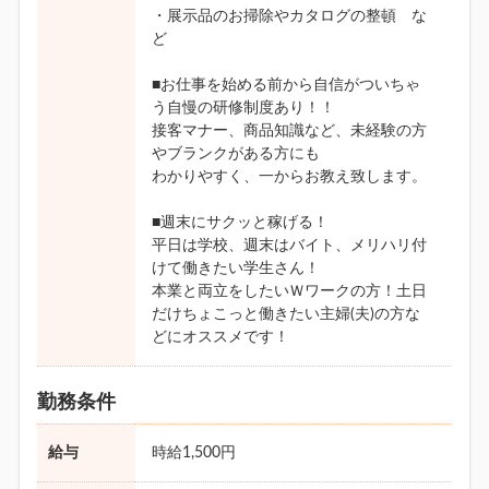
・展示品のお掃除やカタログの整頓 な
ど
■お仕事を始める前から自信がついちゃ
う自慢の研修制度あり！！
接客マナー、商品知識など、未経験の方
やブランクがある方にも
わかりやすく、一からお教え致します。
■週末にサクッと稼げる！
平日は学校、週末はバイト、メリハリ付
けて働きたい学生さん！
本業と両立をしたいＷワークの方！土日
だけちょこっと働きたい主婦(夫)の方な
どにオススメです！
勤務条件
給与
時給1,500円