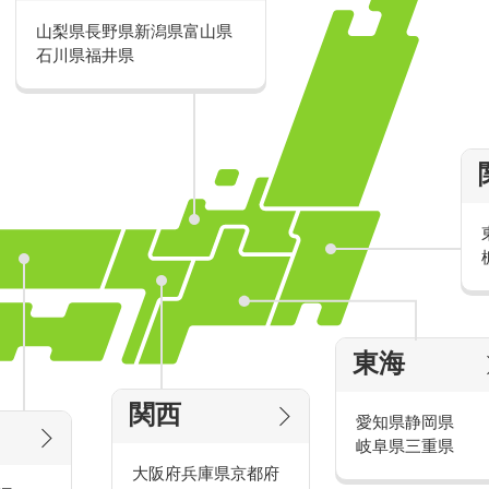
山梨県
長野県
新潟県
富山県
派遣・アルバイトのおすすめ求人特
石川県
福井県
家電量販店の派遣・バイト求人
東海
タッ
家電量販店で働くメリットをご紹介！
官
関西
愛知県
静岡県
岐阜県
三重県
大阪府
兵庫県
京都府