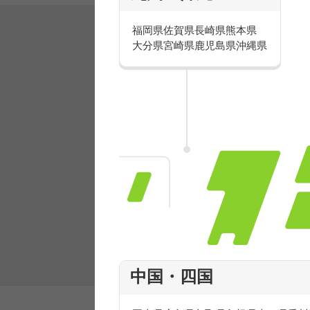
福岡県
佐賀県
長崎県
熊本県
大分県
宮崎県
鹿児島県
沖縄県
有名ブランドで楽しく働こう
人気を誇るブランドで 販売&店舗運営ス
フ積極採用中！
中国・四国