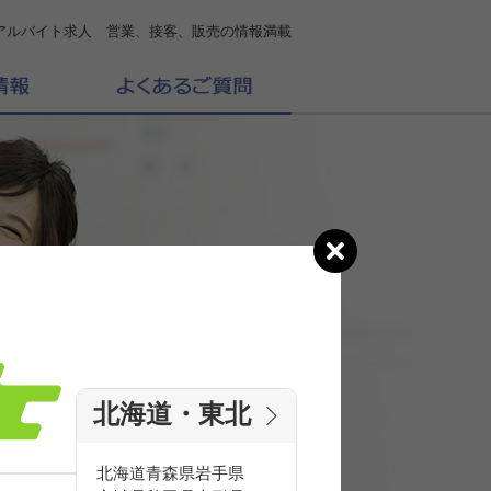
アルバイト求人 営業、接客、販売の情報満載
北海道・東北
の
求人を探す
北海道
青森県
岩手県