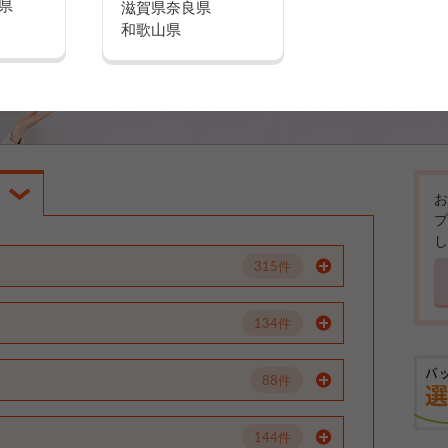
県
滋賀県
奈良県
和歌山県
お
プ
し
315件
134件
88件
144件