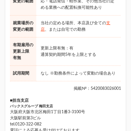
変更の範囲
応・電話発信・軽作業、その他当社の定
める業務への配置転換可能性あり
就業場所の
当社の定める場所、本店及び全ての
支
変更の範囲
店
、または自宅での勤務
有期雇用の
更新上限有無：有
更新上限
通算契約期間5年を上限とする
有無
試用期間
なし ※勤務条件によって変動の場合あり
掲載№：5420083026001
■担当支店
バックスグループ 梅田支店
大阪府大阪市北区梅田1丁目1番3-3100号
大阪駅前第3ビル
tel.0120-322-082
電話による応募も受け付けております。