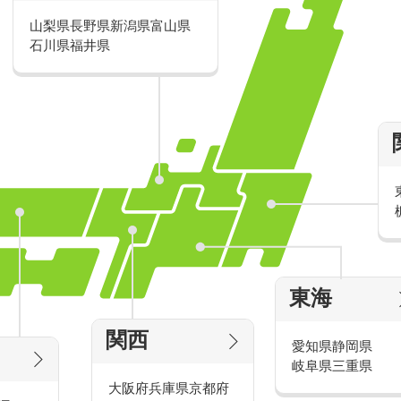
山梨県
長野県
新潟県
富山県
派遣・アルバイトのおすすめ求人特
石川県
福井県
家電量販店の派遣・バイト求人
東海
タッ
家電量販店で働くメリットをご紹介！
官
関西
愛知県
静岡県
岐阜県
三重県
大阪府
兵庫県
京都府