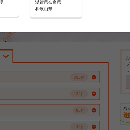
県
滋賀県
奈良県
和歌山県
お
プ
し
315件
134件
88件
144件