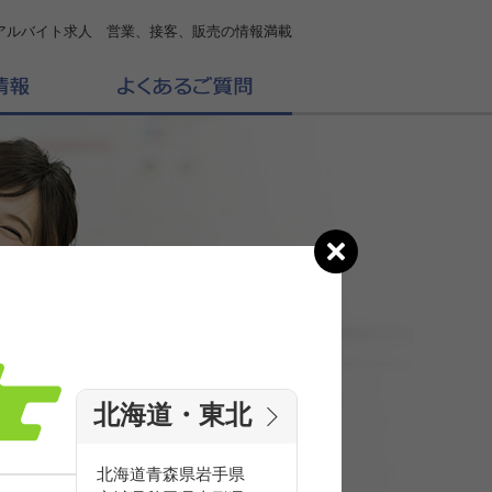
アルバイト求人 営業、接客、販売の情報満載
北海道・東北
の
求人を探す
北海道
青森県
岩手県