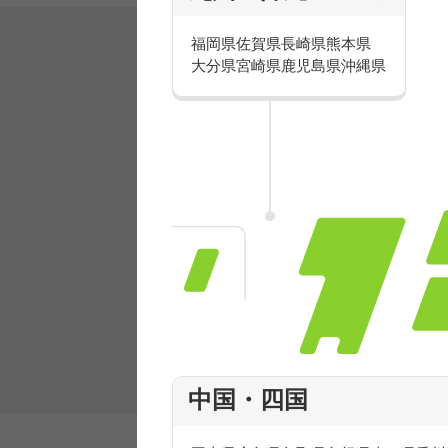
福岡県
佐賀県
長崎県
熊本県
大分県
宮崎県
鹿児島県
沖縄県
有名ブランドで楽しく働こう
人気を誇るブランドで 販売&店舗運営ス
フ積極採用中！
中国・四国