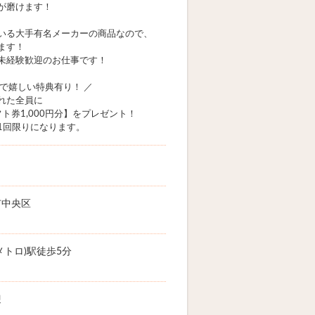
が磨けます！
いる大手有名メーカーの商品なので、
ます！
未経験歓迎のお仕事です！
加で嬉しい特典有り！ ／
れた全員に
ギフト券1,000円分】をプレゼント！
1回限りになります。
市中央区
メトロ)駅徒歩5分
迎