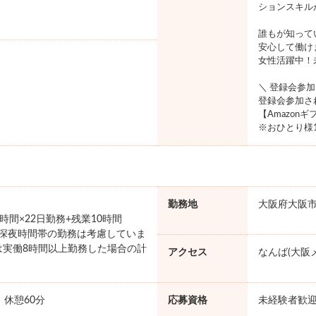
ションスキル
誰もが知って
安心して働け
女性活躍中！
＼ 登録会参
登録会参加さ
【Amazon
※おひとり様
勤務地
大阪府大阪
×7時間×22日勤務+残業10時間
円 ※深夜時間帯の勤務は考慮していま
は実働8時間以上勤務した場合の計
アクセス
なんば(大阪
。
0 休憩60分
応募資格
未経験者歓