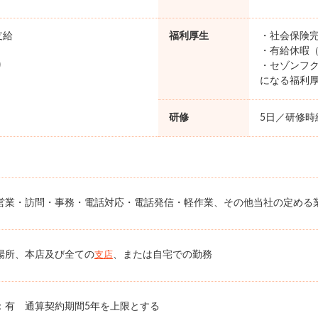
支給
福利厚生
・社会保険完
・有給休暇（
り
・セゾンフク
になる福利
研修
5日／研修時給
営業・訪問・事務・電話対応・電話発信・軽作業、その他当社の定める
場所、本店及び全ての
、または自宅での勤務
支店
：有 通算契約期間5年を上限とする