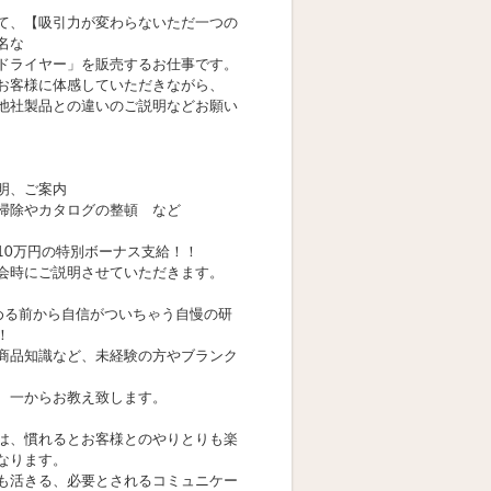
て、【吸引力が変わらないただ一つの
名な
ドライヤー」を販売するお仕事です。
お客様に体感していただきながら、
他社製品との違いのご説明などお願い
明、ご案内
掃除やカタログの整頓 など
10万円の特別ボーナス支給！！
会時にご説明させていただきます。
める前から自信がついちゃう自慢の研
！
商品知識など、未経験の方やブランク
、一からお教え致します。
は、慣れるとお客様とのやりとりも楽
なります。
も活きる、必要とされるコミュニケー