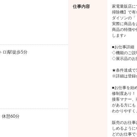
仕事内容
家電量販店に
掃除機】で有
ダイソンの「
実際に商品を
商品の特徴や
します♪
■お仕事詳細
トロ)駅徒歩5分
◇機能のご説
◇展示品のお
★条件達成で
※詳細は登録
■お仕事を始
修制度あり！
接客マナー、
がある方にも
わかりやすく
0 休憩60分
販売のお仕事
しめるように
どのお仕事で