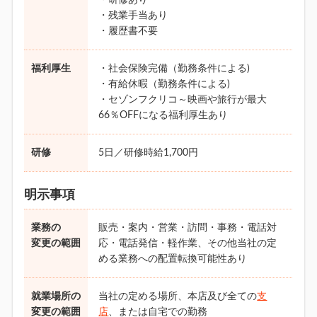
・研修あり
・残業手当あり
・履歴書不要
福利厚生
・社会保険完備（勤務条件による)
・有給休暇（勤務条件による)
・セゾンフクリコ～映画や旅行が最大
66％OFFになる福利厚生あり
研修
5日／研修時給1,700円
明示事項
業務の
販売・案内・営業・訪問・事務・電話対
変更の範囲
応・電話発信・軽作業、その他当社の定
める業務への配置転換可能性あり
就業場所の
当社の定める場所、本店及び全ての
支
変更の範囲
店
、または自宅での勤務