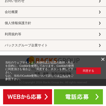
お問い合わせ
会社概要
個人情報保護方針
利用規約等
バックスグループ企業サイト
×
当社のウェブサイトは、利便性及び品質の維持・向上
を目的に、Cookieを使用しております。Cookieの使用
に同意頂ける場合は、「同意する」ボタンを押して下
株式会社バックスグループの派遣・アルバイト求人
同意する
さい。
営業、接客、販売の情報満載
なお、当社のCookie使用について詳しくは
こちら
をご
参照下さい。
(c) Copyright
2026 Backs Group Inc. All rights reserved