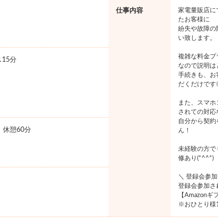
仕事内容
家電量販店に
たお客様に
紛失や故障の
い致します。
複雑な料金プ
15分
なので説明は
手続きも、お
だくだけです
また、スマホ
されての対応
自分から契約
0 休憩60分
ん！
未経験の方で
修あり(*^^*)
＼ 登録会参
登録会参加さ
【Amazon
※おひとり様