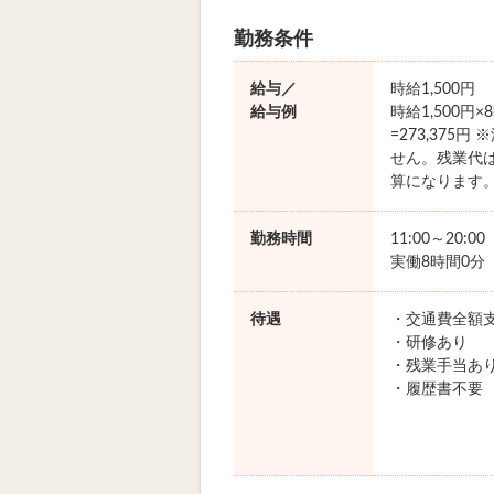
勤務条件
給与／
時給1,500円
給与例
時給1,500円
=273,375
せん。残業代
算になります
勤務時間
11:00～20:0
実働8時間0分
待遇
・交通費全額
・研修あり
・残業手当あ
・履歴書不要