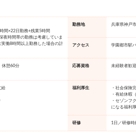
勤務地
兵庫県神戸
×8時間×22日勤務+残業5時間
円 ※深夜時間帯の勤務は考慮していま
は実働8時間以上勤務した場合の計
アクセス
学園都市駅バ
。
0 休憩60分
応募資格
未経験者歓
支給
福利厚生
・社会保険完
・有給休暇（
り
・セゾンフク
になる福利
研修
1日／研修時給