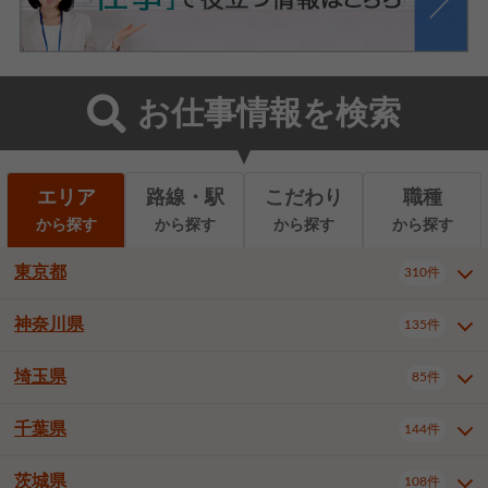
お仕事情報を検索
エリア
路線・駅
こだわり
職種
から探す
から探す
から探す
から探す
東京都
310件
神奈川県
135件
東京都全域
千代田区
310件
22件
中央区
港区
新宿区
11件
8件
27件
埼玉県
85件
神奈川県全域
横浜市西区
135件
29件
文京区
台東区
墨田区
3件
7件
9件
横浜市中区
横浜市磯子区
6件
1件
千葉県
144件
埼玉県全域
さいたま市北区
85件
2件
江東区
品川区
目黒区
6件
11件
5件
横浜市金沢区
横浜市港北区
2件
4件
さいたま市大宮区
さいたま市見沼区
10件
2件
茨城県
大田区
世田谷区
渋谷区
108件
4件
9件
22件
千葉県全域
千葉市中央区
144件
17件