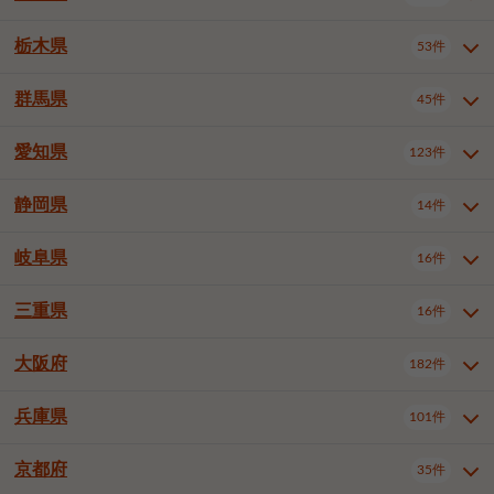
横浜市戸塚区
横浜市港南区
2件
6件
さいたま市浦和区
さいたま市緑区
3件
1件
中野区
杉並区
豊島区
2件
13件
61件
千葉市花見川区
千葉市稲毛区
4件
3件
栃木県
横浜市旭区
横浜市泉区
53件
4件
2件
茨城県全域
水戸市
日立市
108件
25件
6件
川越市
熊谷市
川口市
6件
1件
6件
北区
荒川区
板橋区
3件
1件
3件
千葉市若葉区
千葉市緑区
2件
2件
横浜市青葉区
横浜市都筑区
4件
7件
土浦市
古河市
石岡市
5件
3件
4件
群馬県
所沢市
飯能市
本庄市
45件
5件
1件
2件
栃木県全域
宇都宮市
足利市
53件
27件
2件
練馬区
足立区
葛飾区
5件
11件
5件
千葉市美浜区
市川市
船橋市
9件
9件
8件
川崎市川崎区
川崎市幸区
8件
8件
龍ケ崎市
常陸太田市
北茨城市
1件
2件
1件
東松山市
春日部市
狭山市
3件
7件
2件
佐野市
日光市
小山市
6件
1件
5件
江戸川区
八王子市
立川市
4件
8件
16件
愛知県
木更津市
松戸市
野田市
123件
7件
8件
4件
群馬県全域
前橋市
高崎市
45件
7件
16件
川崎市中原区
川崎市高津区
1件
1件
笠間市
取手市
牛久市
1件
2件
6件
羽生市
鴻巣市
深谷市
3件
2件
1件
真岡市
大田原市
那須塩原市
1件
3件
3件
武蔵野市
三鷹市
青梅市
7件
1件
1件
茂原市
成田市
佐倉市
5件
5件
1件
桐生市
伊勢崎市
太田市
1件
6件
7件
川崎市宮前区
川崎市麻生区
1件
1件
静岡県
つくば市
ひたちなか市
14件
17件
10件
愛知県全域
名古屋市千種区
123件
1件
上尾市
越谷市
蕨市
2件
5件
1件
さくら市
下野市
1件
1件
府中市（東京都）
昭島市
2件
2件
旭市
習志野市
柏市
1件
5件
15件
館林市
みどり市
1件
4件
相模原市緑区
相模原市南区
2件
2件
鹿嶋市
守谷市
那珂市
1件
4件
2件
名古屋市東区
名古屋市西区
1件
7件
戸田市
入間市
朝霞市
2件
3件
1件
岐阜県
河内郡上三川町
下都賀郡壬生町
16件
2件
1件
静岡県全域
静岡市葵区
調布市
14件
町田市
国分寺市
3件
4件
9件
2件
市原市
流山市
八千代市
7件
6件
1件
北群馬郡吉岡町
邑楽郡千代田町
2件
1件
横須賀市
平塚市
鎌倉市
3件
13件
3件
稲敷市
神栖市
鉾田市
1件
10件
2件
名古屋市中村区
名古屋市中区
22件
3件
志木市
久喜市
富士見市
1件
3件
2件
静岡市駿河区
富士市
藤枝市
清瀬市
3件
東久留米市
1件
多摩市
1件
2件
1件
1件
鴨川市
鎌ケ谷市
君津市
2件
1件
1件
三重県
16件
岐阜県全域
岐阜市
大垣市
藤沢市
16件
茅ヶ崎市
4件
秦野市
4件
13件
2件
1件
つくばみらい市
小美玉市
3件
1件
名古屋市昭和区
名古屋市瑞穂区
1件
1件
三郷市
蓮田市
坂戸市
3件
1件
2件
駿東郡清水町
浜松市中央区
稲城市
1件
5件
2件
浦安市
四街道市
印西市
3件
1件
9件
高山市
多治見市
羽島市
厚木市
1件
大和市
1件
伊勢原市
1件
2件
2件
2件
稲敷郡阿見町
1件
大阪府
名古屋市中川区
名古屋市港区
182件
1件
4件
三重県全域
津市
四日市市
幸手市
16件
児玉郡上里町
3件
2件
1件
1件
白井市
富里市
山武市
2件
2件
2件
土岐市
各務原市
可児市
海老名市
1件
座間市
1件
1件
1件
2件
名古屋市南区
名古屋市守山区
2件
1件
桑名市
鈴鹿市
員弁郡東員町
2件
6件
1件
兵庫県
101件
大阪府全域
大阪市西区
いすみ市
182件
長生郡長生村
2件
1件
1件
本巣市
本巣郡北方町
1件
1件
名古屋市緑区
名古屋市名東区
5件
1件
多気郡明和町
2件
大阪市港区
大阪市天王寺区
1件
1件
京都府
35件
兵庫県全域
神戸市東灘区
101件
4件
名古屋市天白区
豊橋市
岡崎市
1件
6件
16件