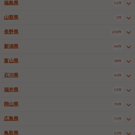
大仙市
2件
福島県
11件
和泉市
箕面市
柏原市
12件
5件
1件
山形県全域
山形市
米沢市
11件
5件
1件
岩見沢市
網走市
苫小牧市
3件
1件
3件
柴田郡大河原町
宮城郡利府町
1件
1件
羽曳野市
門真市
摂津市
2件
3件
1件
鶴岡市
新庄市
上山市
1件
1件
2件
江別市
紋別市
千歳市
3件
1件
2件
山梨県
富谷市
1件
2件
福島県全域
福島市
会津若松市
11件
3件
1件
高石市
藤井寺市
東大阪市
1件
1件
7件
天童市
1件
恵庭市
北広島市
紋別郡遠軽町
3件
1件
1件
郡山市
いわき市
5件
2件
長野県
230件
山梨県全域
中巨摩郡昭和町
1件
1件
泉南市
四條畷市
大阪狭山市
1件
2件
1件
釧路郡釧路町
厚岸郡厚岸町
1件
1件
新潟県
44件
長野県全域
長野市
松本市
230件
63件
40件
上田市
岡谷市
飯田市
19件
3件
20件
富山県
38件
新潟県全域
新潟市東区
44件
2件
諏訪市
須坂市
小諸市
5件
13件
4件
新潟市中央区
新潟市江南区
11件
3件
石川県
43件
富山県全域
富山市
高岡市
38件
27件
5件
伊那市
駒ヶ根市
中野市
6件
6件
2件
新潟市西区
長岡市
柏崎市
4件
11件
1件
砺波市
小矢部市
射水市
1件
2件
3件
福井県
大町市
飯山市
茅野市
15件
1件
5件
2件
石川県全域
金沢市
小松市
43件
22件
4件
新発田市
小千谷市
見附市
3件
1件
1件
塩尻市
佐久市
千曲市
2件
12件
4件
白山市
野々市市
4件
13件
岡山県
燕市
上越市
佐渡市
70件
3件
3件
1件
福井県全域
福井市
越前市
15件
12件
3件
安曇野市
北佐久郡軽井沢町
2件
4件
広島県
71件
岡山県全域
岡山市北区
70件
27件
諏訪郡下諏訪町
諏訪郡富士見町
1件
1件
岡山市中区
岡山市東区
6件
2件
上伊那郡箕輪町
上伊那郡宮田村
2件
1件
鳥取県
11件
広島県全域
広島市中区
71件
24件