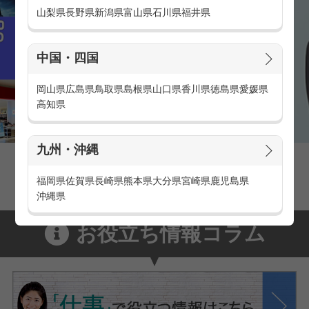
山梨県
長野県
新潟県
富山県
石川県
福井県
中国・四国
岡山県
広島県
鳥取県
島根県
山口県
香川県
徳島県
愛媛県
高知県
九州・沖縄
家電量販店の派遣・バイト求人
家電量販店で働くメリットをご紹介！
福岡県
佐賀県
長崎県
熊本県
大分県
宮崎県
鹿児島県
沖縄県
お役立ち情報コラム