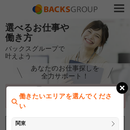
選べるお仕事や
働き方
バックスグループで
叶えよう
あなたのお仕事探しを
全力サポート！
はじめての方へ
働きたいエリアを選んでくださ
まずは相談
い
関東
働きたいエリアを選んでください