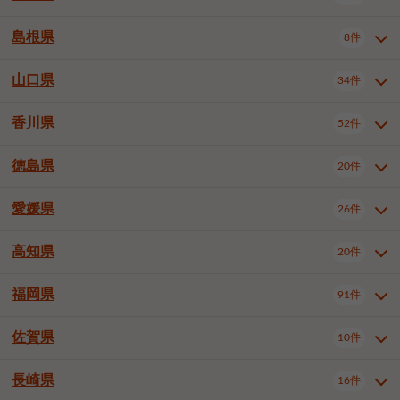
岡山市南区
倉敷市
津山市
6件
19件
7件
下伊那郡喬木村
木曽郡木曽町
1件
5件
広島市南区
広島市西区
10件
4件
島根県
8件
鳥取県全域
鳥取市
米子市
11件
2件
5件
笠岡市
総社市
瀬戸内市
1件
1件
1件
東筑摩郡麻績村
東筑摩郡山形村
1件
4件
広島市安佐南区
呉市
三原市
6件
2件
4件
倉吉市
西伯郡日吉津村
1件
3件
山口県
34件
島根県全域
松江市
出雲市
埴科郡坂城町
8件
5件
3件
1件
尾道市
福山市
東広島市
1件
12件
4件
香川県
廿日市市
安芸郡府中町
52件
1件
2件
山口県全域
下関市
宇部市
34件
7件
2件
安芸郡海田町
1件
山口市
防府市
下松市
9件
1件
6件
徳島県
20件
香川県全域
高松市
丸亀市
52件
41件
6件
岩国市
柳井市
周南市
4件
1件
1件
観音寺市
さぬき市
三豊市
1件
1件
1件
愛媛県
26件
徳島県全域
徳島市
阿南市
20件
13件
4件
山陽小野田市
3件
綾歌郡綾川町
2件
海部郡美波町
板野郡藍住町
1件
2件
高知県
20件
愛媛県全域
松山市
今治市
26件
13件
3件
宇和島市
新居浜市
西条市
1件
4件
1件
福岡県
91件
高知県全域
高知市
土佐市
20件
19件
1件
大洲市
四国中央市
東温市
1件
2件
1件
佐賀県
10件
福岡県全域
北九州市若松区
91件
2件
北九州市小倉北区
北九州市小倉南区
3件
3件
長崎県
16件
佐賀県全域
佐賀市
唐津市
10件
9件
1件