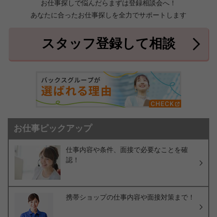
お仕事探しで悩んだらまずは登録相談会へ！
あなたに合ったお仕事探しを全力でサポートします
中頭郡北中城村
中頭郡中城村
7件
2件
中頭郡西原町
島尻郡与那原町
2件
1件
スタッフ登録して相談
島尻郡南風原町
3件
お仕事ピックアップ
仕事内容や条件、面接で必要なことを確
認！
携帯ショップの仕事内容や面接対策まで！