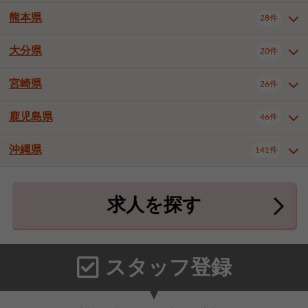
北九州市八幡東区
北九州市八幡西区
3件
3件
熊本県
28件
長崎県全域
長崎市
佐世保市
16件
4件
6件
福岡市東区
福岡市博多区
4件
17件
島原市
諫早市
大村市
1件
2件
1件
大分県
福岡市中央区
福岡市西区
20件
9件
3件
熊本県全域
熊本市中央区
28件
7件
西彼杵郡時津町
2件
福岡市城南区
福岡市早良区
1件
2件
熊本市西区
熊本市南区
1件
2件
宮崎県
26件
大分県全域
大分市
別府市
20件
16件
1件
大牟田市
久留米市
直方市
2件
6件
1件
熊本市北区
八代市
人吉市
1件
1件
2件
中津市
3件
鹿児島県
46件
宮崎県全域
宮崎市
都城市
26件
14件
9件
飯塚市
田川市
八女市
1件
3件
1件
荒尾市
山鹿市
菊池市
2件
1件
1件
延岡市
日南市
日向市
1件
1件
1件
行橋市
中間市
小郡市
2件
1件
3件
沖縄県
宇土市
宇城市
天草市
141件
1件
1件
1件
鹿児島県全域
鹿児島市
46件
25件
筑紫野市
春日市
大野城市
3件
4件
1件
合志市
菊池郡菊陽町
1件
4件
鹿屋市
阿久根市
出水市
6件
1件
3件
沖縄県全域
那覇市
宜野湾市
141件
32件
7件
宗像市
太宰府市
福津市
1件
1件
1件
上益城郡御船町
2件
求人を探す
薩摩川内市
日置市
曽於市
4件
1件
1件
石垣市
浦添市
名護市
2件
24件
6件
糟屋郡志免町
糟屋郡新宮町
4件
2件
霧島市
南さつま市
姶良市
3件
1件
1件
糸満市
沖縄市
豊見城市
3件
8件
9件
糟屋郡久山町
那珂川市
3件
1件
うるま市
宮古島市
南城市
18件
2件
3件
スタッフ登録
国頭郡本部町
国頭郡金武町
1件
2件
中頭郡読谷村
中頭郡北谷町
3件
6件