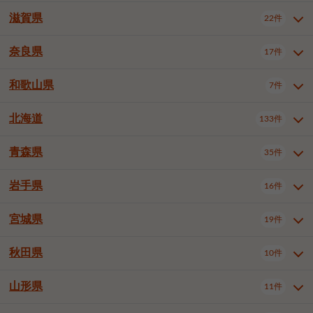
大阪市浪速区
大阪市東淀川区
4件
1件
神戸市兵庫区
神戸市長田区
2件
1件
一宮市
半田市
春日井市
3件
2件
3件
滋賀県
22件
京都府全域
京都市北区
35件
1件
大阪市生野区
大阪市阿倍野区
1件
2件
神戸市須磨区
神戸市垂水区
1件
11件
豊川市
津島市
豊田市
3件
1件
8件
京都市左京区
京都市中京区
2件
2件
奈良県
大阪市住吉区
大阪市西成区
17件
1件
1件
滋賀県全域
大津市
彦根市
22件
3件
1件
神戸市北区
神戸市中央区
4件
14件
安城市
西尾市
小牧市
5件
2件
1件
京都市下京区
京都市南区
10件
6件
大阪市鶴見区
大阪市住之江区
1件
1件
長浜市
近江八幡市
草津市
1件
2件
3件
和歌山県
神戸市西区
姫路市
尼崎市
7件
4件
7件
6件
奈良県全域
奈良市
大和高田市
稲沢市
17件
大府市
4件
知立市
1件
1件
1件
1件
京都市右京区
京都市伏見区
1件
2件
大阪市平野区
大阪市北区
2件
58件
守山市
甲賀市
湖南市
4件
2件
1件
明石市
西宮市
洲本市
6件
8件
1件
大和郡山市
橿原市
桜井市
高浜市
1件
日進市
4件
長久手市
2件
1件
2件
2件
北海道
京都市山科区
京都市西京区
133件
1件
1件
和歌山県全域
和歌山市
橋本市
7件
2件
1件
大阪市中央区
堺市堺区
13件
2件
東近江市
蒲生郡竜王町
4件
1件
芦屋市
伊丹市
豊岡市
1件
3件
1件
御所市
生駒市
香芝市
愛知郡東郷町
1件
丹羽郡扶桑町
1件
1件
6件
2件
福知山市
舞鶴市
綾部市
1件
1件
1件
御坊市
田辺市
岩出市
1件
1件
2件
堺市中区
堺市東区
堺市西区
1件
1件
2件
青森県
35件
北海道全域
札幌市中央区
133件
27件
加古川市
西脇市
宝塚市
11件
1件
2件
生駒郡斑鳩町
北葛城郡上牧町
知多郡東浦町
1件
額田郡幸田町
1件
4件
2件
宇治市
亀岡市
長岡京市
1件
2件
1件
堺市南区
堺市北区
堺市美原区
1件
2件
1件
札幌市北区
札幌市東区
19件
4件
三木市
川西市
三田市
2件
1件
1件
岩手県
16件
青森県全域
青森市
弘前市
35件
14件
7件
八幡市
2件
岸和田市
豊中市
吹田市
4件
6件
1件
札幌市白石区
札幌市豊平区
4件
8件
加西市
丹波篠山市
丹波市
1件
1件
1件
八戸市
三沢市
むつ市
9件
3件
2件
宮城県
19件
岩手県全域
盛岡市
花巻市
泉大津市
16件
高槻市
8件
守口市
1件
1件
5件
1件
札幌市西区
札幌市厚別区
17件
4件
宍粟市
加東市
たつの市
1件
2件
1件
北上市
一関市
奥州市
枚方市
2件
茨木市
1件
八尾市
4件
7件
4件
5件
秋田県
札幌市手稲区
札幌市清田区
10件
2件
5件
宮城県全域
仙台市青葉区
神崎郡福崎町
19件
揖保郡太子町
6件
1件
1件
泉佐野市
富田林市
寝屋川市
3件
2件
4件
函館市
小樽市
旭川市
4件
1件
10件
仙台市宮城野区
仙台市太白区
3件
1件
山形県
11件
秋田県全域
秋田市
大館市
10件
6件
2件
河内長野市
松原市
大東市
1件
1件
1件
釧路市
帯広市
北見市
2件
2件
4件
仙台市泉区
名取市
多賀城市
3件
1件
1件