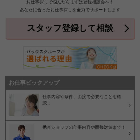
お仕事探しで悩んだらまずは登録相談会へ！
あなたに合ったお仕事探しを全力でサポートします
中頭郡北中城村
中頭郡中城村
7件
2件
中頭郡西原町
島尻郡与那原町
2件
1件
スタッフ登録して相談
島尻郡南風原町
3件
お仕事ピックアップ
仕事内容や条件、面接で必要なことを確
認！
携帯ショップの仕事内容や面接対策まで！