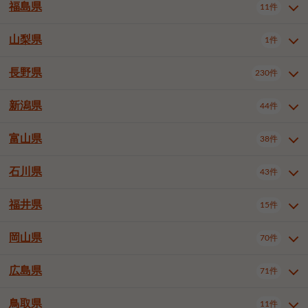
大仙市
2件
福島県
11件
和泉市
箕面市
柏原市
12件
5件
1件
山形県全域
山形市
米沢市
11件
5件
1件
岩見沢市
網走市
苫小牧市
3件
1件
3件
柴田郡大河原町
宮城郡利府町
1件
1件
羽曳野市
門真市
摂津市
2件
3件
1件
鶴岡市
新庄市
上山市
1件
1件
2件
江別市
紋別市
千歳市
3件
1件
2件
山梨県
富谷市
1件
2件
福島県全域
福島市
会津若松市
11件
3件
1件
高石市
藤井寺市
東大阪市
1件
1件
7件
天童市
1件
恵庭市
北広島市
紋別郡遠軽町
3件
1件
1件
郡山市
いわき市
5件
2件
長野県
230件
山梨県全域
中巨摩郡昭和町
1件
1件
泉南市
四條畷市
大阪狭山市
1件
2件
1件
釧路郡釧路町
厚岸郡厚岸町
1件
1件
新潟県
44件
長野県全域
長野市
松本市
230件
63件
40件
上田市
岡谷市
飯田市
19件
3件
20件
富山県
38件
新潟県全域
新潟市東区
44件
2件
諏訪市
須坂市
小諸市
5件
13件
4件
新潟市中央区
新潟市江南区
11件
3件
石川県
43件
富山県全域
富山市
高岡市
38件
27件
5件
伊那市
駒ヶ根市
中野市
6件
6件
2件
新潟市西区
長岡市
柏崎市
4件
11件
1件
砺波市
小矢部市
射水市
1件
2件
3件
福井県
大町市
飯山市
茅野市
15件
1件
5件
2件
石川県全域
金沢市
小松市
43件
22件
4件
新発田市
小千谷市
見附市
3件
1件
1件
塩尻市
佐久市
千曲市
2件
12件
4件
白山市
野々市市
4件
13件
岡山県
燕市
上越市
佐渡市
70件
3件
3件
1件
福井県全域
福井市
越前市
15件
12件
3件
安曇野市
北佐久郡軽井沢町
2件
4件
広島県
71件
岡山県全域
岡山市北区
70件
27件
諏訪郡下諏訪町
諏訪郡富士見町
1件
1件
岡山市中区
岡山市東区
6件
2件
上伊那郡箕輪町
上伊那郡宮田村
2件
1件
鳥取県
11件
広島県全域
広島市中区
71件
24件