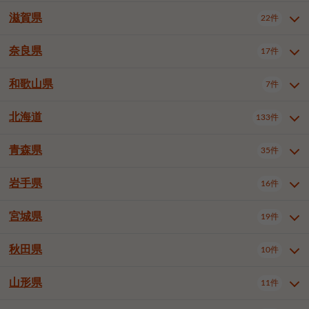
大阪市浪速区
大阪市東淀川区
4件
1件
神戸市兵庫区
神戸市長田区
2件
1件
一宮市
半田市
春日井市
3件
2件
3件
滋賀県
22件
京都府全域
京都市北区
35件
1件
大阪市生野区
大阪市阿倍野区
1件
2件
神戸市須磨区
神戸市垂水区
1件
11件
豊川市
津島市
豊田市
3件
1件
8件
京都市左京区
京都市中京区
2件
2件
奈良県
大阪市住吉区
大阪市西成区
17件
1件
1件
滋賀県全域
大津市
彦根市
22件
3件
1件
神戸市北区
神戸市中央区
4件
14件
安城市
西尾市
小牧市
5件
2件
1件
京都市下京区
京都市南区
10件
6件
大阪市鶴見区
大阪市住之江区
1件
1件
長浜市
近江八幡市
草津市
1件
2件
3件
和歌山県
神戸市西区
姫路市
尼崎市
7件
4件
7件
6件
奈良県全域
奈良市
大和高田市
稲沢市
17件
大府市
4件
知立市
1件
1件
1件
1件
京都市右京区
京都市伏見区
1件
2件
大阪市平野区
大阪市北区
2件
58件
守山市
甲賀市
湖南市
4件
2件
1件
明石市
西宮市
洲本市
6件
8件
1件
大和郡山市
橿原市
桜井市
高浜市
1件
日進市
4件
長久手市
2件
1件
2件
2件
北海道
京都市山科区
京都市西京区
133件
1件
1件
和歌山県全域
和歌山市
橋本市
7件
2件
1件
大阪市中央区
堺市堺区
13件
2件
東近江市
蒲生郡竜王町
4件
1件
芦屋市
伊丹市
豊岡市
1件
3件
1件
御所市
生駒市
香芝市
愛知郡東郷町
1件
丹羽郡扶桑町
1件
1件
6件
2件
福知山市
舞鶴市
綾部市
1件
1件
1件
御坊市
田辺市
岩出市
1件
1件
2件
堺市中区
堺市東区
堺市西区
1件
1件
2件
青森県
35件
北海道全域
札幌市中央区
133件
27件
加古川市
西脇市
宝塚市
11件
1件
2件
生駒郡斑鳩町
北葛城郡上牧町
知多郡東浦町
1件
額田郡幸田町
1件
4件
2件
宇治市
亀岡市
長岡京市
1件
2件
1件
堺市南区
堺市北区
堺市美原区
1件
2件
1件
札幌市北区
札幌市東区
19件
4件
三木市
川西市
三田市
2件
1件
1件
岩手県
16件
青森県全域
青森市
弘前市
35件
14件
7件
八幡市
2件
岸和田市
豊中市
吹田市
4件
6件
1件
札幌市白石区
札幌市豊平区
4件
8件
加西市
丹波篠山市
丹波市
1件
1件
1件
八戸市
三沢市
むつ市
9件
3件
2件
宮城県
19件
岩手県全域
盛岡市
花巻市
泉大津市
16件
高槻市
8件
守口市
1件
1件
5件
1件
札幌市西区
札幌市厚別区
17件
4件
宍粟市
加東市
たつの市
1件
2件
1件
北上市
一関市
奥州市
枚方市
2件
茨木市
1件
八尾市
4件
7件
4件
5件
秋田県
札幌市手稲区
札幌市清田区
10件
2件
5件
宮城県全域
仙台市青葉区
神崎郡福崎町
19件
揖保郡太子町
6件
1件
1件
泉佐野市
富田林市
寝屋川市
3件
2件
4件
函館市
小樽市
旭川市
4件
1件
10件
仙台市宮城野区
仙台市太白区
3件
1件
山形県
11件
秋田県全域
秋田市
大館市
10件
6件
2件
河内長野市
松原市
大東市
1件
1件
1件
釧路市
帯広市
北見市
2件
2件
4件
仙台市泉区
名取市
多賀城市
3件
1件
1件