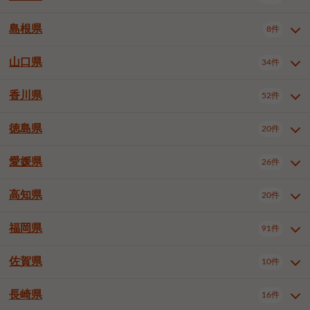
岡山市南区
倉敷市
津山市
6件
19件
7件
下伊那郡喬木村
木曽郡木曽町
1件
5件
広島市南区
広島市西区
10件
4件
島根県
8件
鳥取県全域
鳥取市
米子市
11件
2件
5件
笠岡市
総社市
瀬戸内市
1件
1件
1件
東筑摩郡麻績村
東筑摩郡山形村
1件
4件
広島市安佐南区
呉市
三原市
6件
2件
4件
倉吉市
西伯郡日吉津村
1件
3件
山口県
34件
島根県全域
松江市
出雲市
埴科郡坂城町
8件
5件
3件
1件
尾道市
福山市
東広島市
1件
12件
4件
香川県
廿日市市
安芸郡府中町
52件
1件
2件
山口県全域
下関市
宇部市
34件
7件
2件
安芸郡海田町
1件
山口市
防府市
下松市
9件
1件
6件
徳島県
20件
香川県全域
高松市
丸亀市
52件
41件
6件
岩国市
柳井市
周南市
4件
1件
1件
観音寺市
さぬき市
三豊市
1件
1件
1件
愛媛県
26件
徳島県全域
徳島市
阿南市
20件
13件
4件
山陽小野田市
3件
綾歌郡綾川町
2件
海部郡美波町
板野郡藍住町
1件
2件
高知県
20件
愛媛県全域
松山市
今治市
26件
13件
3件
宇和島市
新居浜市
西条市
1件
4件
1件
福岡県
91件
高知県全域
高知市
土佐市
20件
19件
1件
大洲市
四国中央市
東温市
1件
2件
1件
佐賀県
10件
福岡県全域
北九州市若松区
91件
2件
北九州市小倉北区
北九州市小倉南区
3件
3件
長崎県
16件
佐賀県全域
佐賀市
唐津市
10件
9件
1件