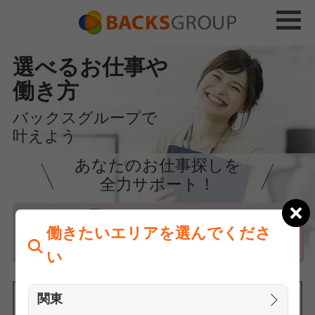
選べるお仕事や
働き方
バックスグループで
叶えよう
あなたのお仕事探しを
全力サポート！
はじめての方へ
働きたいエリアを選んでくださ
まずは相談
い
関東
働きたいエリアを選んでください