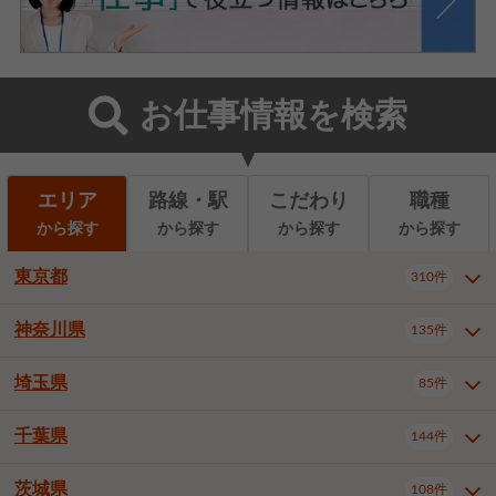
お仕事情報を検索
エリア
路線・駅
こだわり
職種
から探す
から探す
から探す
から探す
東京都
310件
神奈川県
135件
東京都全域
千代田区
310件
22件
中央区
港区
新宿区
11件
8件
27件
埼玉県
85件
神奈川県全域
横浜市西区
135件
29件
文京区
台東区
墨田区
3件
7件
9件
横浜市中区
横浜市磯子区
6件
1件
千葉県
144件
埼玉県全域
さいたま市北区
85件
2件
江東区
品川区
目黒区
6件
11件
5件
横浜市金沢区
横浜市港北区
2件
4件
さいたま市大宮区
さいたま市見沼区
10件
2件
茨城県
大田区
世田谷区
渋谷区
108件
4件
9件
22件
千葉県全域
千葉市中央区
144件
17件