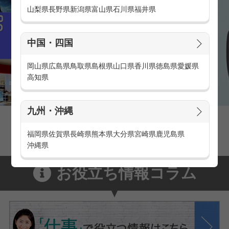
山梨県
長野県
新潟県
富山県
石川県
福井県
中国・四国
岡山県
広島県
鳥取県
島根県
山口県
香川県
徳島県
愛媛県
高知県
九州・沖縄
家電量販店の派遣・バイト求人
家電量販店で働くメリットをご紹介！
福岡県
佐賀県
長崎県
熊本県
大分県
宮崎県
鹿児島県
沖縄県
お役立ち情報コラム