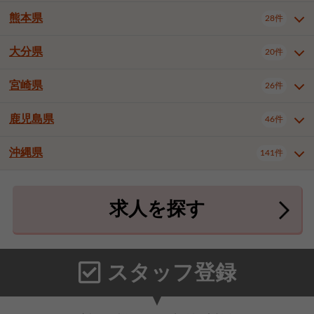
北九州市八幡東区
北九州市八幡西区
3件
3件
熊本県
28件
長崎県全域
長崎市
佐世保市
16件
4件
6件
福岡市東区
福岡市博多区
4件
17件
島原市
諫早市
大村市
1件
2件
1件
大分県
福岡市中央区
福岡市西区
20件
9件
3件
熊本県全域
熊本市中央区
28件
7件
西彼杵郡時津町
2件
福岡市城南区
福岡市早良区
1件
2件
熊本市西区
熊本市南区
1件
2件
宮崎県
26件
大分県全域
大分市
別府市
20件
16件
1件
大牟田市
久留米市
直方市
2件
6件
1件
熊本市北区
八代市
人吉市
1件
1件
2件
中津市
3件
鹿児島県
46件
宮崎県全域
宮崎市
都城市
26件
14件
9件
飯塚市
田川市
八女市
1件
3件
1件
荒尾市
山鹿市
菊池市
2件
1件
1件
延岡市
日南市
日向市
1件
1件
1件
行橋市
中間市
小郡市
2件
1件
3件
沖縄県
宇土市
宇城市
天草市
141件
1件
1件
1件
鹿児島県全域
鹿児島市
46件
25件
筑紫野市
春日市
大野城市
3件
4件
1件
合志市
菊池郡菊陽町
1件
4件
鹿屋市
阿久根市
出水市
6件
1件
3件
沖縄県全域
那覇市
宜野湾市
141件
32件
7件
宗像市
太宰府市
福津市
1件
1件
1件
上益城郡御船町
2件
求人を探す
薩摩川内市
日置市
曽於市
4件
1件
1件
石垣市
浦添市
名護市
2件
24件
6件
糟屋郡志免町
糟屋郡新宮町
4件
2件
霧島市
南さつま市
姶良市
3件
1件
1件
糸満市
沖縄市
豊見城市
3件
8件
9件
糟屋郡久山町
那珂川市
3件
1件
うるま市
宮古島市
南城市
18件
2件
3件
スタッフ登録
国頭郡本部町
国頭郡金武町
1件
2件
中頭郡読谷村
中頭郡北谷町
3件
6件