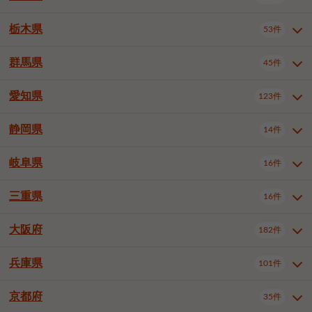
横浜市戸塚区
横浜市港南区
2件
6件
さいたま市浦和区
さいたま市緑区
3件
1件
中野区
杉並区
豊島区
2件
13件
61件
千葉市花見川区
千葉市稲毛区
4件
3件
栃木県
横浜市旭区
横浜市泉区
53件
4件
2件
茨城県全域
水戸市
日立市
108件
25件
6件
川越市
熊谷市
川口市
6件
1件
6件
北区
荒川区
板橋区
3件
1件
3件
千葉市若葉区
千葉市緑区
2件
2件
横浜市青葉区
横浜市都筑区
4件
7件
土浦市
古河市
石岡市
5件
3件
4件
群馬県
所沢市
飯能市
本庄市
45件
5件
1件
2件
栃木県全域
宇都宮市
足利市
53件
27件
2件
練馬区
足立区
葛飾区
5件
11件
5件
千葉市美浜区
市川市
船橋市
9件
9件
8件
川崎市川崎区
川崎市幸区
8件
8件
龍ケ崎市
常陸太田市
北茨城市
1件
2件
1件
東松山市
春日部市
狭山市
3件
7件
2件
佐野市
日光市
小山市
6件
1件
5件
江戸川区
八王子市
立川市
4件
8件
16件
愛知県
木更津市
松戸市
野田市
123件
7件
8件
4件
群馬県全域
前橋市
高崎市
45件
7件
16件
川崎市中原区
川崎市高津区
1件
1件
笠間市
取手市
牛久市
1件
2件
6件
羽生市
鴻巣市
深谷市
3件
2件
1件
真岡市
大田原市
那須塩原市
1件
3件
3件
武蔵野市
三鷹市
青梅市
7件
1件
1件
茂原市
成田市
佐倉市
5件
5件
1件
桐生市
伊勢崎市
太田市
1件
6件
7件
川崎市宮前区
川崎市麻生区
1件
1件
静岡県
つくば市
ひたちなか市
14件
17件
10件
愛知県全域
名古屋市千種区
123件
1件
上尾市
越谷市
蕨市
2件
5件
1件
さくら市
下野市
1件
1件
府中市（東京都）
昭島市
2件
2件
旭市
習志野市
柏市
1件
5件
15件
館林市
みどり市
1件
4件
相模原市緑区
相模原市南区
2件
2件
鹿嶋市
守谷市
那珂市
1件
4件
2件
名古屋市東区
名古屋市西区
1件
7件
戸田市
入間市
朝霞市
2件
3件
1件
岐阜県
河内郡上三川町
下都賀郡壬生町
16件
2件
1件
静岡県全域
静岡市葵区
調布市
14件
町田市
国分寺市
3件
4件
9件
2件
市原市
流山市
八千代市
7件
6件
1件
北群馬郡吉岡町
邑楽郡千代田町
2件
1件
横須賀市
平塚市
鎌倉市
3件
13件
3件
稲敷市
神栖市
鉾田市
1件
10件
2件
名古屋市中村区
名古屋市中区
22件
3件
志木市
久喜市
富士見市
1件
3件
2件
静岡市駿河区
富士市
藤枝市
清瀬市
3件
東久留米市
1件
多摩市
1件
2件
1件
1件
鴨川市
鎌ケ谷市
君津市
2件
1件
1件
三重県
16件
岐阜県全域
岐阜市
大垣市
藤沢市
16件
茅ヶ崎市
4件
秦野市
4件
13件
2件
1件
つくばみらい市
小美玉市
3件
1件
名古屋市昭和区
名古屋市瑞穂区
1件
1件
三郷市
蓮田市
坂戸市
3件
1件
2件
駿東郡清水町
浜松市中央区
稲城市
1件
5件
2件
浦安市
四街道市
印西市
3件
1件
9件
高山市
多治見市
羽島市
厚木市
1件
大和市
1件
伊勢原市
1件
2件
2件
2件
稲敷郡阿見町
1件
大阪府
名古屋市中川区
名古屋市港区
182件
1件
4件
三重県全域
津市
四日市市
幸手市
16件
児玉郡上里町
3件
2件
1件
1件
白井市
富里市
山武市
2件
2件
2件
土岐市
各務原市
可児市
海老名市
1件
座間市
1件
1件
1件
2件
名古屋市南区
名古屋市守山区
2件
1件
桑名市
鈴鹿市
員弁郡東員町
2件
6件
1件
兵庫県
101件
大阪府全域
大阪市西区
いすみ市
182件
長生郡長生村
2件
1件
1件
本巣市
本巣郡北方町
1件
1件
名古屋市緑区
名古屋市名東区
5件
1件
多気郡明和町
2件
大阪市港区
大阪市天王寺区
1件
1件
京都府
35件
兵庫県全域
神戸市東灘区
101件
4件
名古屋市天白区
豊橋市
岡崎市
1件
6件
16件