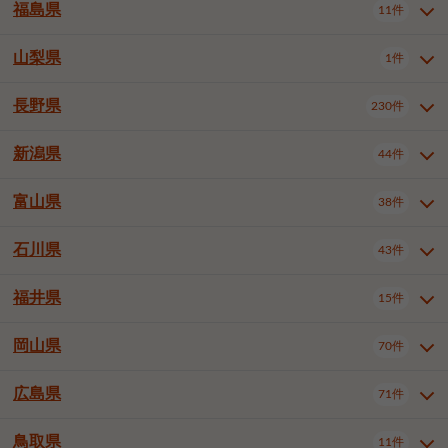
大仙市
2件
福島県
11件
和泉市
箕面市
柏原市
12件
5件
1件
山形県全域
山形市
米沢市
11件
5件
1件
岩見沢市
網走市
苫小牧市
3件
1件
3件
柴田郡大河原町
宮城郡利府町
1件
1件
羽曳野市
門真市
摂津市
2件
3件
1件
鶴岡市
新庄市
上山市
1件
1件
2件
江別市
紋別市
千歳市
3件
1件
2件
山梨県
富谷市
1件
2件
福島県全域
福島市
会津若松市
11件
3件
1件
高石市
藤井寺市
東大阪市
1件
1件
7件
天童市
1件
恵庭市
北広島市
紋別郡遠軽町
3件
1件
1件
郡山市
いわき市
5件
2件
長野県
230件
山梨県全域
中巨摩郡昭和町
1件
1件
泉南市
四條畷市
大阪狭山市
1件
2件
1件
釧路郡釧路町
厚岸郡厚岸町
1件
1件
新潟県
44件
長野県全域
長野市
松本市
230件
63件
40件
上田市
岡谷市
飯田市
19件
3件
20件
富山県
38件
新潟県全域
新潟市東区
44件
2件
諏訪市
須坂市
小諸市
5件
13件
4件
新潟市中央区
新潟市江南区
11件
3件
石川県
43件
富山県全域
富山市
高岡市
38件
27件
5件
伊那市
駒ヶ根市
中野市
6件
6件
2件
新潟市西区
長岡市
柏崎市
4件
11件
1件
砺波市
小矢部市
射水市
1件
2件
3件
福井県
大町市
飯山市
茅野市
15件
1件
5件
2件
石川県全域
金沢市
小松市
43件
22件
4件
新発田市
小千谷市
見附市
3件
1件
1件
塩尻市
佐久市
千曲市
2件
12件
4件
白山市
野々市市
4件
13件
岡山県
燕市
上越市
佐渡市
70件
3件
3件
1件
福井県全域
福井市
越前市
15件
12件
3件
安曇野市
北佐久郡軽井沢町
2件
4件
広島県
71件
岡山県全域
岡山市北区
70件
27件
諏訪郡下諏訪町
諏訪郡富士見町
1件
1件
岡山市中区
岡山市東区
6件
2件
上伊那郡箕輪町
上伊那郡宮田村
2件
1件
鳥取県
11件
広島県全域
広島市中区
71件
24件