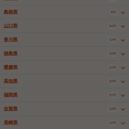
岡山市南区
倉敷市
津山市
6件
19件
7件
下伊那郡喬木村
木曽郡木曽町
1件
5件
広島市南区
広島市西区
10件
4件
島根県
8件
鳥取県全域
鳥取市
米子市
11件
2件
5件
笠岡市
総社市
瀬戸内市
1件
1件
1件
東筑摩郡麻績村
東筑摩郡山形村
1件
4件
広島市安佐南区
呉市
三原市
6件
2件
4件
倉吉市
西伯郡日吉津村
1件
3件
山口県
34件
島根県全域
松江市
出雲市
埴科郡坂城町
8件
5件
3件
1件
尾道市
福山市
東広島市
1件
12件
4件
香川県
廿日市市
安芸郡府中町
52件
1件
2件
山口県全域
下関市
宇部市
34件
7件
2件
安芸郡海田町
1件
山口市
防府市
下松市
9件
1件
6件
徳島県
20件
香川県全域
高松市
丸亀市
52件
41件
6件
岩国市
柳井市
周南市
4件
1件
1件
観音寺市
さぬき市
三豊市
1件
1件
1件
愛媛県
26件
徳島県全域
徳島市
阿南市
20件
13件
4件
山陽小野田市
3件
綾歌郡綾川町
2件
海部郡美波町
板野郡藍住町
1件
2件
高知県
20件
愛媛県全域
松山市
今治市
26件
13件
3件
宇和島市
新居浜市
西条市
1件
4件
1件
福岡県
91件
高知県全域
高知市
土佐市
20件
19件
1件
大洲市
四国中央市
東温市
1件
2件
1件
佐賀県
10件
福岡県全域
北九州市若松区
91件
2件
北九州市小倉北区
北九州市小倉南区
3件
3件
長崎県
16件
佐賀県全域
佐賀市
唐津市
10件
9件
1件