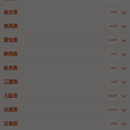
横浜市戸塚区
横浜市港南区
2件
6件
さいたま市浦和区
さいたま市緑区
3件
1件
中野区
杉並区
豊島区
2件
13件
61件
千葉市花見川区
千葉市稲毛区
4件
3件
栃木県
横浜市旭区
横浜市泉区
53件
4件
2件
茨城県全域
水戸市
日立市
108件
25件
6件
川越市
熊谷市
川口市
6件
1件
6件
北区
荒川区
板橋区
3件
1件
3件
千葉市若葉区
千葉市緑区
2件
2件
横浜市青葉区
横浜市都筑区
4件
7件
土浦市
古河市
石岡市
5件
3件
4件
群馬県
所沢市
飯能市
本庄市
45件
5件
1件
2件
栃木県全域
宇都宮市
足利市
53件
27件
2件
練馬区
足立区
葛飾区
5件
11件
5件
千葉市美浜区
市川市
船橋市
9件
9件
8件
川崎市川崎区
川崎市幸区
8件
8件
龍ケ崎市
常陸太田市
北茨城市
1件
2件
1件
東松山市
春日部市
狭山市
3件
7件
2件
佐野市
日光市
小山市
6件
1件
5件
江戸川区
八王子市
立川市
4件
8件
16件
愛知県
木更津市
松戸市
野田市
123件
7件
8件
4件
群馬県全域
前橋市
高崎市
45件
7件
16件
川崎市中原区
川崎市高津区
1件
1件
笠間市
取手市
牛久市
1件
2件
6件
羽生市
鴻巣市
深谷市
3件
2件
1件
真岡市
大田原市
那須塩原市
1件
3件
3件
武蔵野市
三鷹市
青梅市
7件
1件
1件
茂原市
成田市
佐倉市
5件
5件
1件
桐生市
伊勢崎市
太田市
1件
6件
7件
川崎市宮前区
川崎市麻生区
1件
1件
静岡県
つくば市
ひたちなか市
14件
17件
10件
愛知県全域
名古屋市千種区
123件
1件
上尾市
越谷市
蕨市
2件
5件
1件
さくら市
下野市
1件
1件
府中市（東京都）
昭島市
2件
2件
旭市
習志野市
柏市
1件
5件
15件
館林市
みどり市
1件
4件
相模原市緑区
相模原市南区
2件
2件
鹿嶋市
守谷市
那珂市
1件
4件
2件
名古屋市東区
名古屋市西区
1件
7件
戸田市
入間市
朝霞市
2件
3件
1件
岐阜県
河内郡上三川町
下都賀郡壬生町
16件
2件
1件
静岡県全域
静岡市葵区
調布市
14件
町田市
国分寺市
3件
4件
9件
2件
市原市
流山市
八千代市
7件
6件
1件
北群馬郡吉岡町
邑楽郡千代田町
2件
1件
横須賀市
平塚市
鎌倉市
3件
13件
3件
稲敷市
神栖市
鉾田市
1件
10件
2件
名古屋市中村区
名古屋市中区
22件
3件
志木市
久喜市
富士見市
1件
3件
2件
静岡市駿河区
富士市
藤枝市
清瀬市
3件
東久留米市
1件
多摩市
1件
2件
1件
1件
鴨川市
鎌ケ谷市
君津市
2件
1件
1件
三重県
16件
岐阜県全域
岐阜市
大垣市
藤沢市
16件
茅ヶ崎市
4件
秦野市
4件
13件
2件
1件
つくばみらい市
小美玉市
3件
1件
名古屋市昭和区
名古屋市瑞穂区
1件
1件
三郷市
蓮田市
坂戸市
3件
1件
2件
駿東郡清水町
浜松市中央区
稲城市
1件
5件
2件
浦安市
四街道市
印西市
3件
1件
9件
高山市
多治見市
羽島市
厚木市
1件
大和市
1件
伊勢原市
1件
2件
2件
2件
稲敷郡阿見町
1件
大阪府
名古屋市中川区
名古屋市港区
182件
1件
4件
三重県全域
津市
四日市市
幸手市
16件
児玉郡上里町
3件
2件
1件
1件
白井市
富里市
山武市
2件
2件
2件
土岐市
各務原市
可児市
海老名市
1件
座間市
1件
1件
1件
2件
名古屋市南区
名古屋市守山区
2件
1件
桑名市
鈴鹿市
員弁郡東員町
2件
6件
1件
兵庫県
101件
大阪府全域
大阪市西区
いすみ市
182件
長生郡長生村
2件
1件
1件
本巣市
本巣郡北方町
1件
1件
名古屋市緑区
名古屋市名東区
5件
1件
多気郡明和町
2件
大阪市港区
大阪市天王寺区
1件
1件
京都府
35件
兵庫県全域
神戸市東灘区
101件
4件
名古屋市天白区
豊橋市
岡崎市
1件
6件
16件