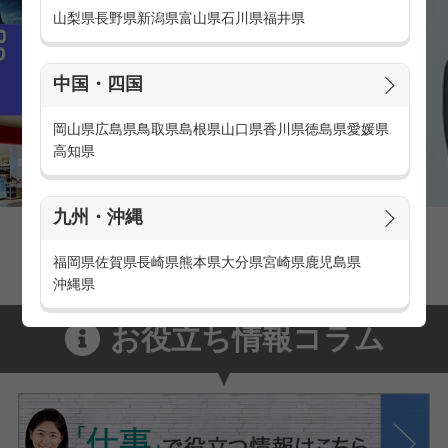
山梨県
長野県
新潟県
富山県
石川県
福井県
中国・四国
岡山県
広島県
鳥取県
島根県
山口県
香川県
徳島県
愛媛県
高知県
九州・沖縄
家電量販店の派遣・バイト求人
家電量販店で働くメリットをご紹介！
福岡県
佐賀県
長崎県
熊本県
大分県
宮崎県
鹿児島県
沖縄県
お役立ち情報コラム