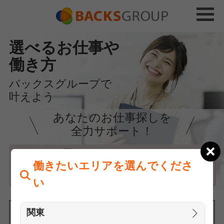
選べるお仕事や
働き方
バックスグループで
叶えよう
あなたのお仕事探しを
全力サポート！
はじめての方へ
働きたいエリアを選んでくださ
まずは相談
い
関東
働きたいエリアを選んでください