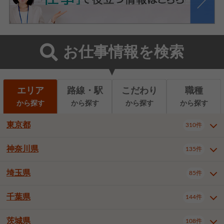
お仕事情報を検索
エリア
路線・駅
こだわり
職種
から探す
から探す
から探す
から探す
東京都
310件
神奈川県
135件
東京都全域
千代田区
310件
22件
中央区
港区
新宿区
11件
8件
27件
埼玉県
85件
神奈川県全域
横浜市西区
135件
29件
文京区
台東区
墨田区
3件
7件
9件
横浜市中区
横浜市磯子区
6件
1件
千葉県
144件
埼玉県全域
さいたま市北区
85件
2件
江東区
品川区
目黒区
6件
11件
5件
横浜市金沢区
横浜市港北区
2件
4件
さいたま市大宮区
さいたま市見沼区
10件
2件
茨城県
大田区
世田谷区
渋谷区
108件
4件
9件
22件
千葉県全域
千葉市中央区
144件
17件