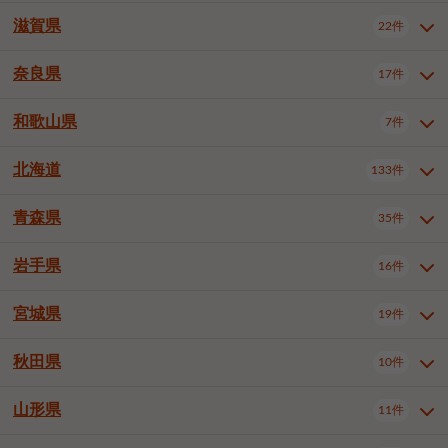
大阪市浪速区
大阪市東淀川区
4件
1件
神戸市兵庫区
神戸市長田区
2件
1件
一宮市
半田市
春日井市
3件
2件
3件
滋賀県
22件
京都府全域
京都市北区
35件
1件
大阪市生野区
大阪市阿倍野区
1件
2件
神戸市須磨区
神戸市垂水区
1件
11件
豊川市
津島市
豊田市
3件
1件
8件
京都市左京区
京都市中京区
2件
2件
奈良県
大阪市住吉区
大阪市西成区
17件
1件
1件
滋賀県全域
大津市
彦根市
22件
3件
1件
神戸市北区
神戸市中央区
4件
14件
安城市
西尾市
小牧市
5件
2件
1件
京都市下京区
京都市南区
10件
6件
大阪市鶴見区
大阪市住之江区
1件
1件
長浜市
近江八幡市
草津市
1件
2件
3件
和歌山県
神戸市西区
姫路市
尼崎市
7件
4件
7件
6件
奈良県全域
奈良市
大和高田市
稲沢市
17件
大府市
4件
知立市
1件
1件
1件
1件
京都市右京区
京都市伏見区
1件
2件
大阪市平野区
大阪市北区
2件
58件
守山市
甲賀市
湖南市
4件
2件
1件
明石市
西宮市
洲本市
6件
8件
1件
大和郡山市
橿原市
桜井市
高浜市
1件
日進市
4件
長久手市
2件
1件
2件
2件
北海道
京都市山科区
京都市西京区
133件
1件
1件
和歌山県全域
和歌山市
橋本市
7件
2件
1件
大阪市中央区
堺市堺区
13件
2件
東近江市
蒲生郡竜王町
4件
1件
芦屋市
伊丹市
豊岡市
1件
3件
1件
御所市
生駒市
香芝市
愛知郡東郷町
1件
丹羽郡扶桑町
1件
1件
6件
2件
福知山市
舞鶴市
綾部市
1件
1件
1件
御坊市
田辺市
岩出市
1件
1件
2件
堺市中区
堺市東区
堺市西区
1件
1件
2件
青森県
35件
北海道全域
札幌市中央区
133件
27件
加古川市
西脇市
宝塚市
11件
1件
2件
生駒郡斑鳩町
北葛城郡上牧町
知多郡東浦町
1件
額田郡幸田町
1件
4件
2件
宇治市
亀岡市
長岡京市
1件
2件
1件
堺市南区
堺市北区
堺市美原区
1件
2件
1件
札幌市北区
札幌市東区
19件
4件
三木市
川西市
三田市
2件
1件
1件
岩手県
16件
青森県全域
青森市
弘前市
35件
14件
7件
八幡市
2件
岸和田市
豊中市
吹田市
4件
6件
1件
札幌市白石区
札幌市豊平区
4件
8件
加西市
丹波篠山市
丹波市
1件
1件
1件
八戸市
三沢市
むつ市
9件
3件
2件
宮城県
19件
岩手県全域
盛岡市
花巻市
泉大津市
16件
高槻市
8件
守口市
1件
1件
5件
1件
札幌市西区
札幌市厚別区
17件
4件
宍粟市
加東市
たつの市
1件
2件
1件
北上市
一関市
奥州市
枚方市
2件
茨木市
1件
八尾市
4件
7件
4件
5件
秋田県
札幌市手稲区
札幌市清田区
10件
2件
5件
宮城県全域
仙台市青葉区
神崎郡福崎町
19件
揖保郡太子町
6件
1件
1件
泉佐野市
富田林市
寝屋川市
3件
2件
4件
函館市
小樽市
旭川市
4件
1件
10件
仙台市宮城野区
仙台市太白区
3件
1件
山形県
11件
秋田県全域
秋田市
大館市
10件
6件
2件
河内長野市
松原市
大東市
1件
1件
1件
釧路市
帯広市
北見市
2件
2件
4件
仙台市泉区
名取市
多賀城市
3件
1件
1件