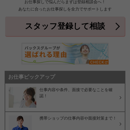
お仕事探しで悩んだらまずは登録相談会へ！
あなたに合ったお仕事探しを全力でサポートします
中頭郡北中城村
中頭郡中城村
7件
2件
中頭郡西原町
島尻郡与那原町
2件
1件
スタッフ登録して相談
島尻郡南風原町
3件
お仕事ピックアップ
仕事内容や条件、面接で必要なことを確
認！
携帯ショップの仕事内容や面接対策まで！