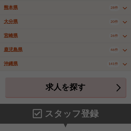
北九州市八幡東区
北九州市八幡西区
3件
3件
熊本県
28件
長崎県全域
長崎市
佐世保市
16件
4件
6件
福岡市東区
福岡市博多区
4件
17件
島原市
諫早市
大村市
1件
2件
1件
大分県
福岡市中央区
福岡市西区
20件
9件
3件
熊本県全域
熊本市中央区
28件
7件
西彼杵郡時津町
2件
福岡市城南区
福岡市早良区
1件
2件
熊本市西区
熊本市南区
1件
2件
宮崎県
26件
大分県全域
大分市
別府市
20件
16件
1件
大牟田市
久留米市
直方市
2件
6件
1件
熊本市北区
八代市
人吉市
1件
1件
2件
中津市
3件
鹿児島県
46件
宮崎県全域
宮崎市
都城市
26件
14件
9件
飯塚市
田川市
八女市
1件
3件
1件
荒尾市
山鹿市
菊池市
2件
1件
1件
延岡市
日南市
日向市
1件
1件
1件
行橋市
中間市
小郡市
2件
1件
3件
沖縄県
宇土市
宇城市
天草市
141件
1件
1件
1件
鹿児島県全域
鹿児島市
46件
25件
筑紫野市
春日市
大野城市
3件
4件
1件
合志市
菊池郡菊陽町
1件
4件
鹿屋市
阿久根市
出水市
6件
1件
3件
沖縄県全域
那覇市
宜野湾市
141件
32件
7件
宗像市
太宰府市
福津市
1件
1件
1件
上益城郡御船町
2件
求人を探す
薩摩川内市
日置市
曽於市
4件
1件
1件
石垣市
浦添市
名護市
2件
24件
6件
糟屋郡志免町
糟屋郡新宮町
4件
2件
霧島市
南さつま市
姶良市
3件
1件
1件
糸満市
沖縄市
豊見城市
3件
8件
9件
糟屋郡久山町
那珂川市
3件
1件
うるま市
宮古島市
南城市
18件
2件
3件
スタッフ登録
国頭郡本部町
国頭郡金武町
1件
2件
中頭郡読谷村
中頭郡北谷町
3件
6件