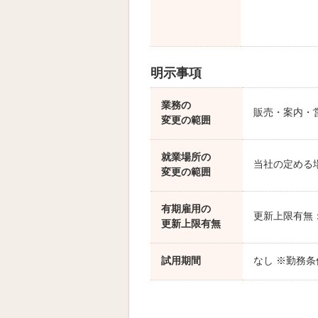
明示事項
業務の
販売・案内・
変更の範囲
就業場所の
当社の定める
変更の範囲
有期雇用の
更新上限有無
更新上限有無
試用期間
なし ※勤務