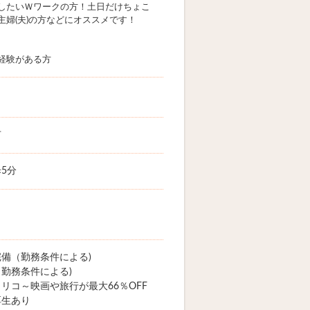
したいＷワークの方！土日だけちょこ
主婦(夫)の方などにオススメです！
経験がある方
市
5分
備（勤務条件による)
勤務条件による)
リコ～映画や旅行が最大66％OFF
厚生あり