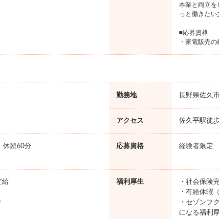
本業と両立を
っと働きたい
■応募資格
・家電販売の
勤務地
長野県佐久
アクセス
佐久平駅徒歩
0 休憩60分
応募資格
経験者限定
支給
福利厚生
・社会保険完
・有給休暇（
り
・セゾンフク
になる福利