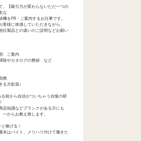
て、【吸引力が変わらないただ一つの
名な
除機をPR・ご案内するお仕事です。
お客様に体感していただきながら、
他社製品との違いのご説明などお願い
明、ご案内
掃除やカタログの整頓 など
勤務
きる方歓迎♪
める前から自信がついちゃう自慢の研
！
商品知識などブランクがある方にも
、一からお教え致します。
ッと稼げる！
週末はバイト、メリハリ付けて働きた