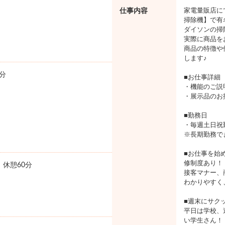
仕事内容
家電量販店に
掃除機】で有
ダイソンの掃
実際に商品を
商品の特徴や
します♪
分
■お仕事詳細
・機能のご説
・展示品のお
■勤務日
・毎週土日祝
※長期勤務で
■お仕事を始
修制度あり！
0 休憩60分
接客マナー、
わかりやすく
■週末にサク
平日は学校、
い学生さん！