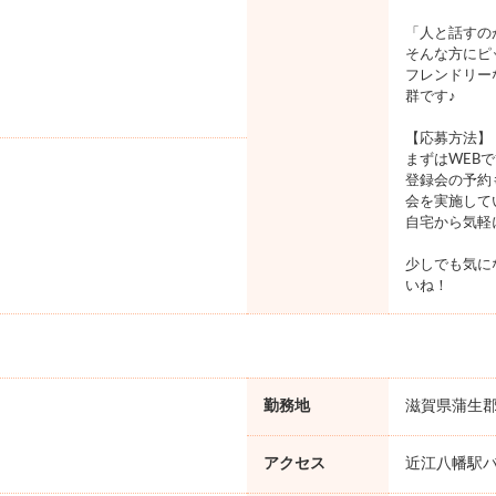
「人と話すの
そんな方にピ
フレンドリー
群です♪
【応募方法】
まずはWEB
登録会の予約
会を実施して
自宅から気軽
少しでも気に
いね！
勤務地
滋賀県蒲生
アクセス
近江八幡駅バ