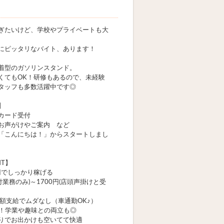
ぎたいけど、学校やプライベートも大
にピッタリなバイト、あります！
着型のガソリンスタンド。
くてもOK！研修もあるので、未経験
タッフも多数活躍中です◎
】
カード受付
お声がけやご案内 など
「こんにちは！」からスタートしまし
NT】
0円でしっかり稼げる
受付業務のみ)～1700円(店頭声掛けと受
全額支給でムダなし（車通勤OK♪）
K！学業や趣味との両立も◎
りでお出かけも空いてて快適