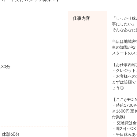
仕事内容
「しっかり稼
事にしたい」
そんなあなた
当店は地域密
車の知識がな
スタートのス
【お仕事内容
30分
・クレジット
・お客様への
まずは笑顔で
ょう◎
【ここがPOI
・時給170
※1600円(
付業務)
・ 交通費は
・週2日～O
0 休憩60分
・平日休みあ