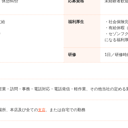
0 休憩60分
応募資格
未経験者歓
支給
福利厚生
・社会保険完
・有給休暇（
り
・セゾンフク
になる福利
研修
1日／研修時給
営業・訪問・事務・電話対応・電話発信・軽作業、その他当社の定める
場所、本店及び全ての
、または自宅での勤務
支店