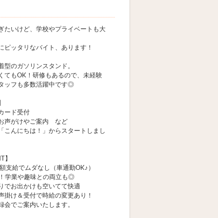
ぎたいけど、学校やプライベートも大
にピッタリなバイト、あります！
着型のガソリンスタンド。
くてもOK！研修もあるので、未経験
タッフも多数活躍中です◎
】
カード受付
お声がけやご案内 など
「こんにちは！」からスタートしまし
NT】
全額支給でムダなし（車通勤OK♪）
K！学業や趣味との両立も◎
りでお出かけも空いてて快適
声掛け＆受付で時給の変更あり！
録会でご案内いたします。