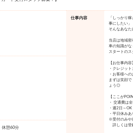
仕事内容
「しっかり稼
事にしたい」
そんなあなた
当店は地域密
車の知識がな
スタートのス
【お仕事内容
・クレジット
・お客様への
まずは笑顔で
ょう◎
【ここがPOI
・ 交通費は
・週2日～O
・平日休みあ
※受付のみや
詳しくは登
0 休憩60分