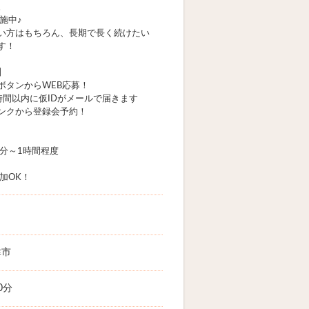
。
施中♪
い方はもちろん、長期で長く続けたい
す！
】
ボタンからWEB応募！
時間以内に仮IDがメールで届きます
ンクから登録会予約！
0分～1時間程度
加OK！
津市
0分