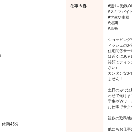
仕事内容
#週1～勤務O
#スキマバイ
#学生や主婦
#短期
#単発
ショッピング
ィッシュのお
住宅関係サー
分
は近くにある
笑顔でティッ
さい♪
カンタンなお
ません！
土日のみで短
わせて働けま
学生やWワー
お仕事でサク
複数の勤務地
5 休憩45分
他にもお仕事