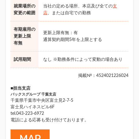
就業場所の
当社の定める場所、本店及び全ての
支
変更の範囲
店
、または自宅での勤務
有期雇用の
更新上限有無：有
更新上限
通算契約期間5年を上限とする
有無
試用期間
なし ※勤務条件によって変動の場合あり
掲載№：4524021226024
■担当支店
バックスグループ 千葉支店
千葉県千葉市中央区富士見2-7-5
富士見ハイネスビル6F
tel.043-223-6972
電話による応募も受け付けております。