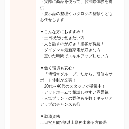
・実際に商品を使って、お掃除体験を提
供！
・展示品の整理やカタログの整頓なども
お任せします
▼こんな方におすすめ！
・土日祝だけ働きたい方
・人と話すのが好き！接客が得意！
・ダイソンや最新家電が好きな方
・空いた時間でスキルアップしたい方
▼働く環境も安心♪
・「博報堂グループ」だから、研修＆サ
ポート体制が充実！
・20代～40代のスタッフが活躍中！
・アットホームで相談しやすい雰囲気
・人気ブランドの案件も多数！キャリア
アップのチャンスも◎
▼勤務資格
土日祝月間9割以上勤務出来る方優遇