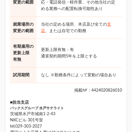
変更の範囲
応・電話発信・軽作業、その他当社の定
める業務への配置転換可能性あり
就業場所の
当社の定める場所、本店及び全ての
支
変更の範囲
店
、または自宅での勤務
有期雇用の
更新上限有無：有
更新上限
通算契約期間5年を上限とする
有無
試用期間
なし ※勤務条件によって変動の場合あり
掲載№：4424020826010
■担当支店
バックスグループ 水戸サテライト
茨城県水戸市城南1-2-43
NKCビル 301号室
tel.029-303-2027