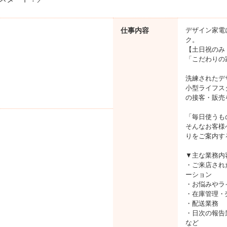
仕事内容
デザイン家電
ク。
【土日祝のみ
「こだわりの
洗練されたデ
小型ライフス
の接客・販売
「毎日使うも
そんなお客様
りをご案内す
▼主な業務内
・ご来店され
ーション
・お悩みやラ
・在庫管理・
・配送業務
・日次の報告
など