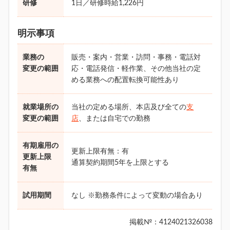
研修
1日／研修時給1,226円
明示事項
業務の
販売・案内・営業・訪問・事務・電話対
変更の範囲
応・電話発信・軽作業、その他当社の定
める業務への配置転換可能性あり
就業場所の
当社の定める場所、本店及び全ての
支
変更の範囲
店
、または自宅での勤務
有期雇用の
更新上限有無：有
更新上限
通算契約期間5年を上限とする
有無
試用期間
なし ※勤務条件によって変動の場合あり
掲載№：4124021326038