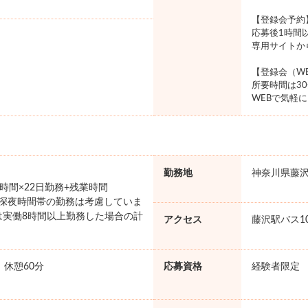
【登録会予約
応募後1時間
専用サイトか
【登録会（W
所要時間は3
WEBで気軽
勤務地
神奈川県藤
×8時間×22日勤務+残業時間
円 ※深夜時間帯の勤務は考慮していま
は実働8時間以上勤務した場合の計
アクセス
藤沢駅バス1
。
0 休憩60分
応募資格
経験者限定