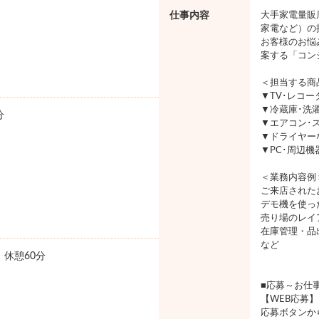
仕事内容
大手家電量販
家電など）の
お客様のお悩
案する「コン
＜担当する商
▼TV･レコ
▼冷蔵庫･洗
分
▼エアコン･
▼ドライヤー
▼PC･周辺
＜業務内容例
ご来店された
デモ機を使っ
売り場のレイ
在庫管理・品
など
0 休憩60分
■応募～お仕
【WEB応募】
応募ボタンか