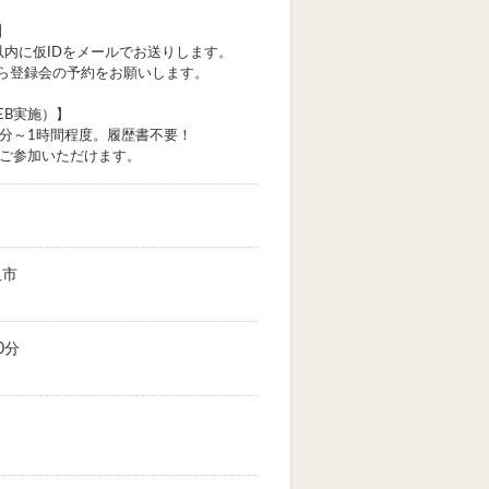
】
以内に仮IDをメールでお送りします。
ら登録会の予約をお願いします。
EB実施）】
0分～1時間程度。履歴書不要！
にご参加いただけます。
沢市
0分