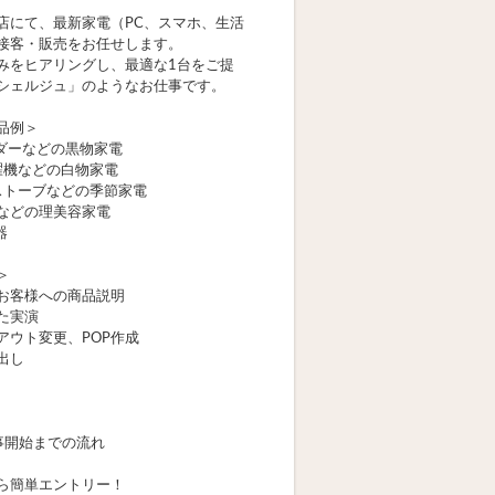
店にて、最新家電（PC、スマホ、生活
接客・販売をお任せします。
みをヒアリングし、最適な1台をご提
シェルジュ」のようなお仕事です。
品例＞
ーダーなどの黒物家電
濯機などの白物家電
ストーブなどの季節家電
などの理美容家電
機器
＞
お客様への商品説明
た実演
アウト変更、POP作成
出し
事開始までの流れ
ら簡単エントリー！