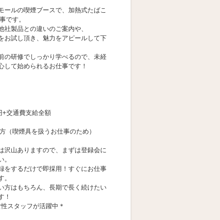
モールの喫煙ブースで、加熱式たばこ
仕事です。
他社製品との違いのご案内や、
をお試し頂き、魅力をアピールして下
前の研修でしっかり学べるので、未経
心して始められるお仕事です！
円+交通費支給全額
方（喫煙具を扱うお仕事のため）
は沢山ありますので、まずは登録会に
い。
録をするだけで即採用！すぐにお仕事
す。
い方はもちろん、長期で長く続けたい
す！
の女性スタッフが活躍中＊