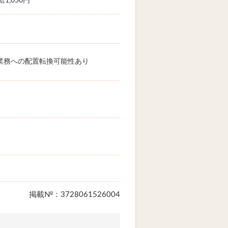
1,050円
業務への配置転換可能性あり
掲載№：3728061526004