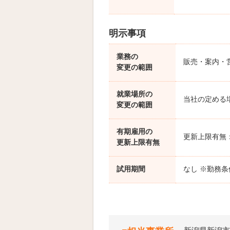
明示事項
業務の
販売・案内・
変更の範囲
就業場所の
当社の定める
変更の範囲
有期雇用の
更新上限有無
更新上限有無
試用期間
なし ※勤務