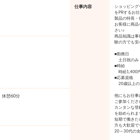
仕事内容
ショッピング
をPRするお
製品の特長・
お客様に商品
さい♪
商品知識は事
験の方でも安
■勤務日
土日祝のみ
■時給
時給1,400
■応募資格
20歳以上の
他にもお仕事
0 休憩60分
ご参加くださ
カンタンな登
を始められま
短期で働きた
方も大歓迎で
20～30代