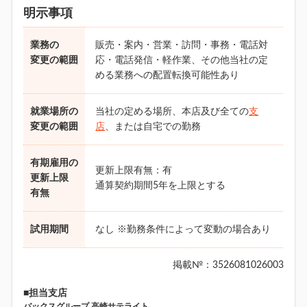
明示事項
業務の
販売・案内・営業・訪問・事務・電話対
変更の範囲
応・電話発信・軽作業、その他当社の定
める業務への配置転換可能性あり
就業場所の
当社の定める場所、本店及び全ての
支
変更の範囲
店
、または自宅での勤務
有期雇用の
更新上限有無：有
更新上限
通算契約期間5年を上限とする
有無
試用期間
なし ※勤務条件によって変動の場合あり
掲載№：3526081026003
■担当支店
バックスグループ 高崎サテライト