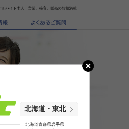
アルバイト求人 営業、接客、販売の情報満載
北海道・東北
の
求人を探す
北海道
青森県
岩手県