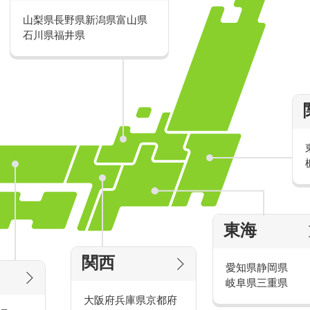
山梨県
長野県
新潟県
富山県
派遣・アルバイトのおすすめ求人特
石川県
福井県
家電量販店の派遣・バイト求人
東海
タッ
家電量販店で働くメリットをご紹介！
官
関西
愛知県
静岡県
岐阜県
三重県
大阪府
兵庫県
京都府