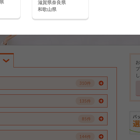
県
滋賀県
奈良県
和歌山県
お
プ
し
310件
135件
85件
144件