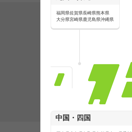
福岡県
佐賀県
長崎県
熊本県
大分県
宮崎県
鹿児島県
沖縄県
有名ブランドで楽しく働こう
人気を誇るブランドで 販売&店舗運営ス
フ積極採用中！
中国・四国