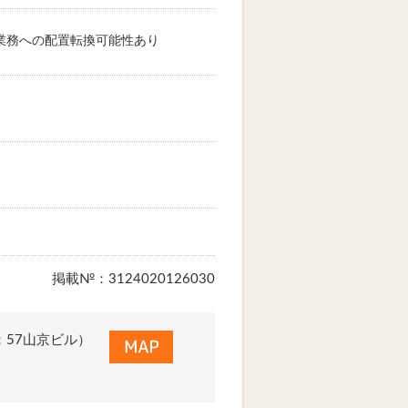
業務への配置転換可能性あり
掲載№：3124020126030
：57山京ビル）