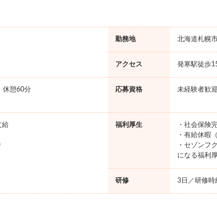
勤務地
北海道札幌
アクセス
発寒駅徒歩1
0 休憩60分
応募資格
未経験者歓
支給
福利厚生
・社会保険完
・有給休暇（
り
・セゾンフク
になる福利
研修
3日／研修時給