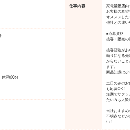
仕事内容
家電量販店内
お客様の希望
オススメした
他社との違い
■応募資格
分
接客・販売の
接客経験があ
頼りになる先
からないこと
ます。
商品知識は少
0 休憩60分
土日のみのお
も応募OK！
短期でサクッ
たい方も大歓
当社おすすめ
不明点などが
い！