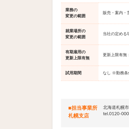
業務の
販売・案内・
変更の範囲
就業場所の
当社の定める
変更の範囲
有期雇用の
更新上限有無
更新上限有無
試用期間
なし ※勤務
北海道札幌市
■担当事業所
tel.012
札幌支店