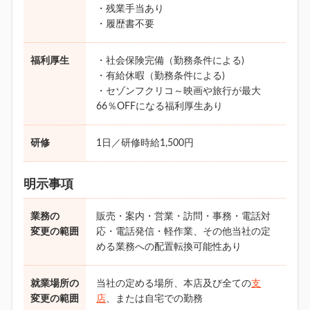
・残業手当あり
・履歴書不要
福利厚生
・社会保険完備（勤務条件による)
・有給休暇（勤務条件による)
・セゾンフクリコ～映画や旅行が最大
66％OFFになる福利厚生あり
研修
1日／研修時給1,500円
明示事項
業務の
販売・案内・営業・訪問・事務・電話対
変更の範囲
応・電話発信・軽作業、その他当社の定
める業務への配置転換可能性あり
就業場所の
当社の定める場所、本店及び全ての
支
変更の範囲
店
、または自宅での勤務