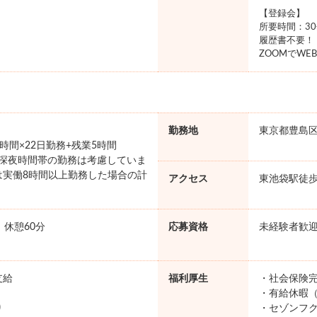
【登録会】
所要時間：3
履歴書不要！
ZOOMでWE
勤務地
東京都豊島
×8時間×22日勤務+残業5時間
円 ※深夜時間帯の勤務は考慮していま
は実働8時間以上勤務した場合の計
アクセス
東池袋駅徒歩
。
0 休憩60分
応募資格
未経験者歓
支給
福利厚生
・社会保険完
・有給休暇（
り
・セゾンフク