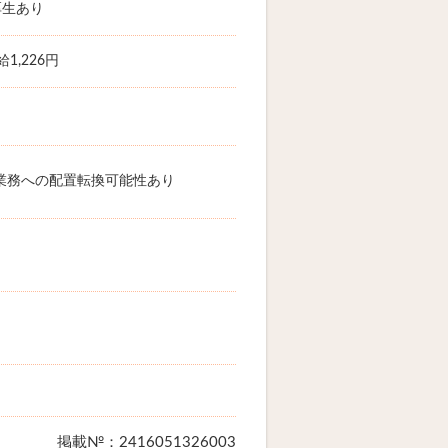
厚生あり
1,226円
業務への配置転換可能性あり
掲載№：2416051326003