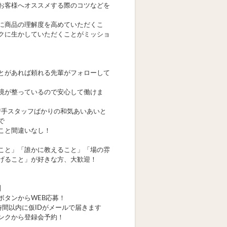
お客様へオススメする際のコツなどを
に商品の理解度を高めていただくこ
クに生かしていただくことがミッショ
とがあれば頼れる先輩がフォローして
境が整っているので安心して働けま
の若手スタッフばかりの和気あいあいと
で
こと間違いなし！
こと」「誰かに教えること」「場の雰
げること」が好きな方、大歓迎！
】
ボタンからWEB応募！
時間以内に仮IDがメールで届きます
ンクから登録会予約！