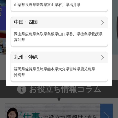
山梨県
長野県
新潟県
富山県
石川県
福井県
中国・四国
岡山県
広島県
鳥取県
島根県
山口県
香川県
徳島県
愛媛県
高知県
九州・沖縄
家電量販店の派遣・バイト求人
家電量販店で働くメリットをご紹介！
福岡県
佐賀県
長崎県
熊本県
大分県
宮崎県
鹿児島県
沖縄県
お役立ち情報コラム