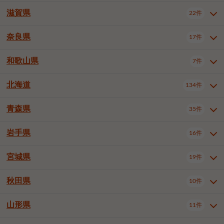
大阪市浪速区
大阪市東淀川区
4件
1件
神戸市兵庫区
神戸市長田区
2件
1件
一宮市
半田市
春日井市
3件
2件
3件
滋賀県
22件
京都府全域
京都市北区
35件
1件
大阪市生野区
大阪市阿倍野区
1件
2件
神戸市須磨区
神戸市垂水区
1件
11件
豊川市
津島市
豊田市
3件
1件
8件
京都市左京区
京都市中京区
2件
2件
奈良県
大阪市住吉区
大阪市西成区
17件
1件
1件
滋賀県全域
大津市
彦根市
22件
3件
1件
神戸市北区
神戸市中央区
4件
14件
安城市
西尾市
小牧市
5件
2件
1件
京都市下京区
京都市南区
10件
6件
大阪市鶴見区
大阪市住之江区
1件
1件
長浜市
近江八幡市
草津市
1件
2件
3件
和歌山県
神戸市西区
姫路市
尼崎市
7件
4件
7件
6件
奈良県全域
奈良市
大和高田市
稲沢市
17件
大府市
4件
知立市
1件
1件
1件
1件
京都市右京区
京都市伏見区
1件
2件
大阪市平野区
大阪市北区
2件
58件
守山市
甲賀市
湖南市
4件
2件
1件
明石市
西宮市
洲本市
6件
8件
1件
大和郡山市
橿原市
桜井市
高浜市
1件
日進市
4件
長久手市
2件
1件
2件
2件
北海道
京都市山科区
京都市西京区
134件
1件
1件
和歌山県全域
和歌山市
橋本市
7件
2件
1件
大阪市中央区
堺市堺区
13件
2件
東近江市
蒲生郡竜王町
4件
1件
芦屋市
伊丹市
豊岡市
1件
3件
1件
御所市
生駒市
香芝市
愛知郡東郷町
1件
丹羽郡扶桑町
1件
1件
6件
2件
福知山市
舞鶴市
綾部市
1件
1件
1件
御坊市
田辺市
岩出市
1件
1件
2件
堺市中区
堺市東区
堺市西区
1件
1件
2件
青森県
35件
北海道全域
札幌市中央区
134件
28件
加古川市
西脇市
宝塚市
11件
1件
2件
生駒郡斑鳩町
北葛城郡上牧町
知多郡東浦町
1件
額田郡幸田町
1件
4件
2件
宇治市
亀岡市
長岡京市
1件
2件
1件
堺市南区
堺市北区
堺市美原区
1件
2件
1件
札幌市北区
札幌市東区
19件
4件
三木市
川西市
三田市
2件
1件
1件
岩手県
16件
青森県全域
青森市
弘前市
35件
14件
7件
八幡市
2件
岸和田市
豊中市
吹田市
4件
6件
1件
札幌市白石区
札幌市豊平区
4件
8件
加西市
丹波篠山市
丹波市
1件
1件
1件
八戸市
三沢市
むつ市
9件
3件
2件
宮城県
19件
岩手県全域
盛岡市
花巻市
泉大津市
16件
高槻市
8件
守口市
1件
1件
5件
1件
札幌市西区
札幌市厚別区
17件
4件
宍粟市
加東市
たつの市
1件
2件
1件
北上市
一関市
奥州市
枚方市
2件
茨木市
1件
八尾市
4件
7件
4件
5件
秋田県
札幌市手稲区
札幌市清田区
10件
2件
5件
宮城県全域
仙台市青葉区
神崎郡福崎町
19件
揖保郡太子町
6件
1件
1件
泉佐野市
富田林市
寝屋川市
3件
2件
4件
函館市
小樽市
旭川市
4件
1件
10件
仙台市宮城野区
仙台市太白区
3件
1件
山形県
11件
秋田県全域
秋田市
大館市
10件
6件
2件
河内長野市
松原市
大東市
1件
1件
1件
釧路市
帯広市
北見市
2件
2件
4件
仙台市泉区
名取市
多賀城市
3件
1件
1件