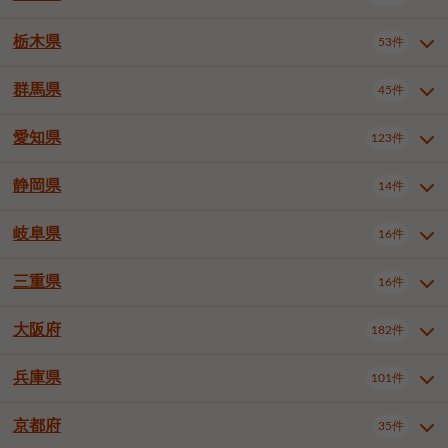
横浜市戸塚区
横浜市港南区
2件
6件
さいたま市浦和区
さいたま市緑区
3件
1件
中野区
杉並区
豊島区
2件
13件
62件
千葉市花見川区
千葉市稲毛区
4件
3件
栃木県
横浜市旭区
横浜市泉区
53件
4件
2件
茨城県全域
水戸市
日立市
108件
25件
6件
川越市
熊谷市
川口市
6件
1件
6件
北区
荒川区
板橋区
3件
1件
3件
千葉市若葉区
千葉市緑区
2件
2件
横浜市青葉区
横浜市都筑区
4件
7件
土浦市
古河市
石岡市
5件
3件
4件
群馬県
所沢市
飯能市
本庄市
45件
5件
1件
2件
栃木県全域
宇都宮市
足利市
53件
27件
2件
練馬区
足立区
葛飾区
5件
11件
5件
千葉市美浜区
市川市
船橋市
9件
9件
8件
川崎市川崎区
川崎市幸区
8件
8件
龍ケ崎市
常陸太田市
北茨城市
1件
2件
1件
東松山市
春日部市
狭山市
3件
7件
2件
佐野市
日光市
小山市
6件
1件
5件
江戸川区
八王子市
立川市
4件
8件
16件
愛知県
木更津市
松戸市
野田市
123件
7件
8件
4件
群馬県全域
前橋市
高崎市
45件
7件
16件
川崎市中原区
川崎市高津区
1件
1件
笠間市
取手市
牛久市
1件
2件
6件
羽生市
鴻巣市
深谷市
3件
2件
1件
真岡市
大田原市
那須塩原市
1件
3件
3件
武蔵野市
三鷹市
青梅市
7件
1件
1件
茂原市
成田市
佐倉市
5件
5件
1件
桐生市
伊勢崎市
太田市
1件
6件
7件
川崎市宮前区
川崎市麻生区
1件
1件
静岡県
つくば市
ひたちなか市
14件
17件
10件
愛知県全域
名古屋市千種区
123件
1件
上尾市
越谷市
蕨市
2件
5件
1件
さくら市
下野市
1件
1件
府中市（東京都）
昭島市
2件
2件
旭市
習志野市
柏市
1件
5件
15件
館林市
みどり市
1件
4件
相模原市緑区
相模原市南区
2件
2件
鹿嶋市
守谷市
那珂市
1件
4件
2件
名古屋市東区
名古屋市西区
1件
7件
戸田市
入間市
朝霞市
2件
3件
1件
岐阜県
河内郡上三川町
下都賀郡壬生町
16件
2件
1件
静岡県全域
静岡市葵区
調布市
14件
町田市
国分寺市
3件
4件
9件
2件
市原市
流山市
八千代市
7件
6件
1件
北群馬郡吉岡町
邑楽郡千代田町
2件
1件
横須賀市
平塚市
鎌倉市
3件
13件
3件
稲敷市
神栖市
鉾田市
1件
10件
2件
名古屋市中村区
名古屋市中区
22件
3件
志木市
久喜市
富士見市
1件
3件
2件
静岡市駿河区
富士市
藤枝市
清瀬市
3件
東久留米市
1件
多摩市
1件
2件
1件
1件
鴨川市
鎌ケ谷市
君津市
2件
1件
1件
三重県
16件
岐阜県全域
岐阜市
大垣市
藤沢市
16件
茅ヶ崎市
4件
秦野市
4件
13件
2件
1件
つくばみらい市
小美玉市
3件
1件
名古屋市昭和区
名古屋市瑞穂区
1件
1件
三郷市
蓮田市
坂戸市
3件
1件
2件
駿東郡清水町
浜松市中央区
稲城市
1件
5件
2件
浦安市
四街道市
印西市
3件
1件
9件
高山市
多治見市
羽島市
厚木市
1件
大和市
1件
伊勢原市
1件
2件
2件
2件
稲敷郡阿見町
1件
大阪府
名古屋市中川区
名古屋市港区
182件
1件
4件
三重県全域
津市
四日市市
幸手市
16件
児玉郡上里町
3件
2件
1件
1件
白井市
富里市
山武市
2件
2件
2件
土岐市
各務原市
可児市
海老名市
1件
座間市
1件
1件
1件
2件
名古屋市南区
名古屋市守山区
2件
1件
桑名市
鈴鹿市
員弁郡東員町
2件
6件
1件
兵庫県
101件
大阪府全域
大阪市西区
いすみ市
182件
長生郡長生村
2件
1件
1件
本巣市
本巣郡北方町
1件
1件
名古屋市緑区
名古屋市名東区
5件
1件
多気郡明和町
2件
大阪市港区
大阪市天王寺区
1件
1件
京都府
35件
兵庫県全域
神戸市東灘区
101件
4件
名古屋市天白区
豊橋市
岡崎市
1件
6件
16件