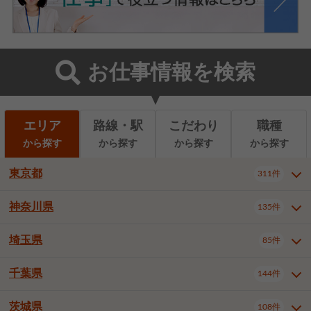
お仕事情報を検索
エリア
路線・駅
こだわり
職種
から探す
から探す
から探す
から探す
東京都
311件
神奈川県
135件
東京都全域
千代田区
311件
22件
中央区
港区
新宿区
11件
8件
27件
埼玉県
85件
神奈川県全域
横浜市西区
135件
29件
文京区
台東区
墨田区
3件
7件
9件
横浜市中区
横浜市磯子区
6件
1件
千葉県
144件
埼玉県全域
さいたま市北区
85件
2件
江東区
品川区
目黒区
6件
11件
5件
横浜市金沢区
横浜市港北区
2件
4件
さいたま市大宮区
さいたま市見沼区
10件
2件
茨城県
大田区
世田谷区
渋谷区
108件
4件
9件
22件
千葉県全域
千葉市中央区
144件
17件