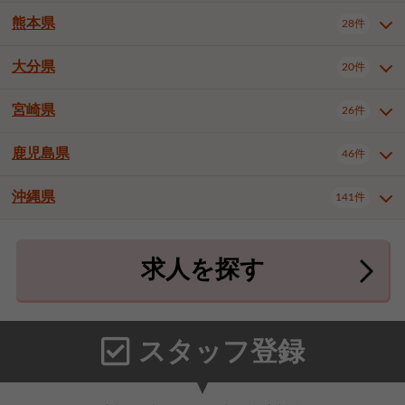
北九州市八幡東区
北九州市八幡西区
3件
3件
熊本県
28件
長崎県全域
長崎市
佐世保市
16件
4件
6件
福岡市東区
福岡市博多区
4件
17件
島原市
諫早市
大村市
1件
2件
1件
大分県
福岡市中央区
福岡市西区
20件
9件
3件
熊本県全域
熊本市中央区
28件
7件
西彼杵郡時津町
2件
福岡市城南区
福岡市早良区
1件
2件
熊本市西区
熊本市南区
1件
2件
宮崎県
26件
大分県全域
大分市
別府市
20件
16件
1件
大牟田市
久留米市
直方市
2件
6件
1件
熊本市北区
八代市
人吉市
1件
1件
2件
中津市
3件
鹿児島県
46件
宮崎県全域
宮崎市
都城市
26件
14件
9件
飯塚市
田川市
八女市
1件
3件
1件
荒尾市
山鹿市
菊池市
2件
1件
1件
延岡市
日南市
日向市
1件
1件
1件
行橋市
中間市
小郡市
2件
1件
3件
沖縄県
宇土市
宇城市
天草市
141件
1件
1件
1件
鹿児島県全域
鹿児島市
46件
25件
筑紫野市
春日市
大野城市
3件
4件
1件
合志市
菊池郡菊陽町
1件
4件
鹿屋市
阿久根市
出水市
6件
1件
3件
沖縄県全域
那覇市
宜野湾市
141件
32件
7件
宗像市
太宰府市
福津市
1件
1件
1件
上益城郡御船町
2件
求人を探す
薩摩川内市
日置市
曽於市
4件
1件
1件
石垣市
浦添市
名護市
2件
24件
6件
糟屋郡志免町
糟屋郡新宮町
4件
2件
霧島市
南さつま市
姶良市
3件
1件
1件
糸満市
沖縄市
豊見城市
3件
8件
9件
糟屋郡久山町
那珂川市
3件
1件
うるま市
宮古島市
南城市
18件
2件
3件
スタッフ登録
国頭郡本部町
国頭郡金武町
1件
2件
中頭郡読谷村
中頭郡北谷町
3件
6件