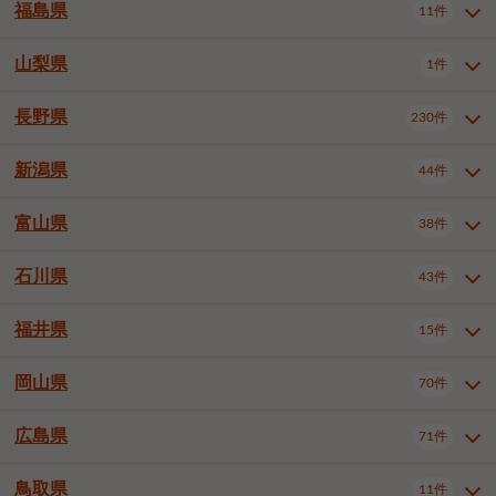
大仙市
2件
福島県
11件
和泉市
箕面市
柏原市
12件
5件
1件
山形県全域
山形市
米沢市
11件
5件
1件
岩見沢市
網走市
苫小牧市
3件
1件
3件
柴田郡大河原町
宮城郡利府町
1件
1件
羽曳野市
門真市
摂津市
2件
3件
1件
鶴岡市
新庄市
上山市
1件
1件
2件
江別市
紋別市
千歳市
3件
1件
2件
山梨県
富谷市
1件
2件
福島県全域
福島市
会津若松市
11件
3件
1件
高石市
藤井寺市
東大阪市
1件
1件
7件
天童市
1件
恵庭市
北広島市
紋別郡遠軽町
3件
1件
1件
郡山市
いわき市
5件
2件
長野県
230件
山梨県全域
中巨摩郡昭和町
1件
1件
泉南市
四條畷市
大阪狭山市
1件
2件
1件
釧路郡釧路町
厚岸郡厚岸町
1件
1件
新潟県
44件
長野県全域
長野市
松本市
230件
63件
40件
上田市
岡谷市
飯田市
19件
3件
20件
富山県
38件
新潟県全域
新潟市東区
44件
2件
諏訪市
須坂市
小諸市
5件
13件
4件
新潟市中央区
新潟市江南区
11件
3件
石川県
43件
富山県全域
富山市
高岡市
38件
27件
5件
伊那市
駒ヶ根市
中野市
6件
6件
2件
新潟市西区
長岡市
柏崎市
4件
11件
1件
砺波市
小矢部市
射水市
1件
2件
3件
福井県
大町市
飯山市
茅野市
15件
1件
5件
2件
石川県全域
金沢市
小松市
43件
22件
4件
新発田市
小千谷市
見附市
3件
1件
1件
塩尻市
佐久市
千曲市
2件
12件
4件
白山市
野々市市
4件
13件
岡山県
燕市
上越市
佐渡市
70件
3件
3件
1件
福井県全域
福井市
越前市
15件
12件
3件
安曇野市
北佐久郡軽井沢町
2件
4件
広島県
71件
岡山県全域
岡山市北区
70件
27件
諏訪郡下諏訪町
諏訪郡富士見町
1件
1件
岡山市中区
岡山市東区
6件
2件
上伊那郡箕輪町
上伊那郡宮田村
2件
1件
鳥取県
11件
広島県全域
広島市中区
71件
24件