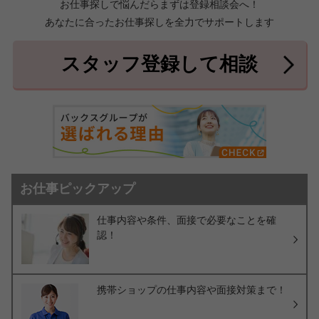
お仕事探しで悩んだらまずは登録相談会へ！
あなたに合ったお仕事探しを全力でサポートします
中頭郡北中城村
中頭郡中城村
7件
2件
中頭郡西原町
島尻郡与那原町
2件
1件
スタッフ登録して相談
島尻郡南風原町
3件
お仕事ピックアップ
仕事内容や条件、面接で必要なことを確
認！
携帯ショップの仕事内容や面接対策まで！