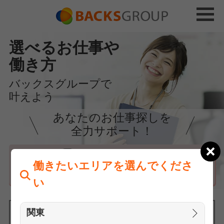
選べるお仕事や
働き方
バックスグループで
叶えよう
あなたのお仕事探しを
全力サポート！
はじめての方へ
働きたいエリアを選んでくださ
まずは相談
い
関東
働きたいエリアを選んでください