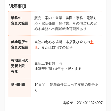
明示事項
業務の
販売・案内・営業・訪問・事務・電話対
変更の範囲
応・電話発信・軽作業、その他当社の定
める業務への配置転換可能性あり
就業場所の
当社の定める場所、本店及び全ての
支
変更の範囲
店
、または自宅での勤務
有期雇用の
更新上限有無：有
更新上限
通算契約期間5年を上限とする
有無
試用期間
14日間 ※勤務条件によって変動の場合あ
り
掲載№：2314011326007