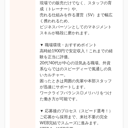
現場での販売だけでなく、スタッフの育
成（トレーナー）や、
売れる仕組みを作る運営（SV）まで幅広
く携われるため、
ビジネスパーソンとしてのマネジメント
スキルが格段に磨かれます。
▼ 職場環境・おすすめポイント
高時給1900円で安定収入！これまでの経
験を正当に評価。
20代?40代が中心の活気ある職場。外資
系ならではのスピーディーで風通しの良
いカルチャー。
困ったときは周囲の先輩や本部スタッフ
が迅速にサポートします。
ワークライフバランス◎メリハリをつけ
た働き方が可能です。
▼ 応募後のプロセス（スピード選考！）
ご応募から採用まで、来社不要の完全
WEB完結でスムーズに進みます。