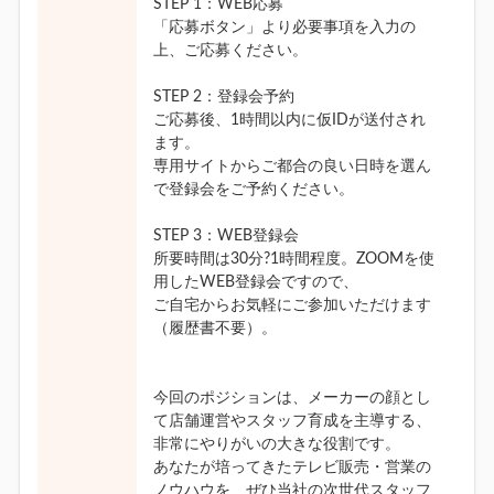
STEP 1：WEB応募
「応募ボタン」より必要事項を入力の
上、ご応募ください。
STEP 2：登録会予約
ご応募後、1時間以内に仮IDが送付され
ます。
専用サイトからご都合の良い日時を選ん
で登録会をご予約ください。
STEP 3：WEB登録会
所要時間は30分?1時間程度。ZOOMを使
用したWEB登録会ですので、
ご自宅からお気軽にご参加いただけます
（履歴書不要）。
今回のポジションは、メーカーの顔とし
て店舗運営やスタッフ育成を主導する、
非常にやりがいの大きな役割です。
あなたが培ってきたテレビ販売・営業の
ノウハウを、ぜひ当社の次世代スタッフ