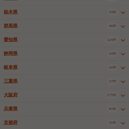
横浜市戸塚区
横浜市港南区
2件
6件
さいたま市浦和区
さいたま市緑区
3件
1件
杉並区
豊島区
北区
12件
61件
4件
千葉市花見川区
千葉市稲毛区
4件
3件
栃木県
横浜市旭区
横浜市泉区
53件
4件
2件
茨城県全域
水戸市
日立市
108件
25件
6件
川越市
熊谷市
川口市
6件
1件
7件
荒川区
板橋区
練馬区
1件
3件
5件
千葉市若葉区
千葉市緑区
2件
2件
横浜市青葉区
横浜市都筑区
4件
7件
土浦市
古河市
石岡市
5件
3件
4件
群馬県
所沢市
飯能市
本庄市
46件
5件
1件
2件
栃木県全域
宇都宮市
足利市
53件
27件
2件
足立区
葛飾区
江戸川区
11件
6件
4件
千葉市美浜区
市川市
船橋市
9件
9件
8件
川崎市川崎区
川崎市幸区
8件
8件
龍ケ崎市
常陸太田市
北茨城市
1件
2件
1件
東松山市
春日部市
狭山市
3件
7件
2件
佐野市
日光市
小山市
6件
1件
5件
八王子市
立川市
武蔵野市
8件
16件
7件
愛知県
木更津市
松戸市
野田市
124件
7件
8件
4件
群馬県全域
前橋市
高崎市
46件
7件
17件
川崎市中原区
川崎市高津区
1件
1件
笠間市
取手市
牛久市
1件
2件
6件
羽生市
鴻巣市
深谷市
3件
2件
1件
真岡市
大田原市
那須塩原市
1件
3件
3件
三鷹市
青梅市
1件
2件
茂原市
成田市
佐倉市
5件
5件
1件
桐生市
伊勢崎市
太田市
1件
6件
7件
川崎市宮前区
川崎市麻生区
1件
1件
静岡県
つくば市
ひたちなか市
14件
17件
10件
愛知県全域
名古屋市千種区
124件
1件
上尾市
越谷市
蕨市
2件
5件
1件
さくら市
下野市
1件
1件
府中市（東京都）
昭島市
2件
2件
旭市
習志野市
柏市
1件
5件
15件
館林市
みどり市
1件
4件
相模原市緑区
相模原市南区
2件
2件
鹿嶋市
守谷市
那珂市
1件
4件
2件
名古屋市東区
名古屋市西区
1件
7件
戸田市
入間市
朝霞市
3件
3件
1件
岐阜県
河内郡上三川町
下都賀郡壬生町
16件
2件
1件
静岡県全域
静岡市葵区
調布市
14件
町田市
小平市
3件
5件
9件
1件
市原市
流山市
八千代市
7件
6件
1件
北群馬郡吉岡町
邑楽郡千代田町
2件
1件
横須賀市
平塚市
鎌倉市
3件
13件
3件
稲敷市
神栖市
鉾田市
1件
10件
2件
名古屋市中村区
名古屋市中区
23件
3件
志木市
久喜市
富士見市
1件
3件
2件
静岡市駿河区
富士市
藤枝市
国分寺市
3件
清瀬市
1件
東久留米市
1件
2件
2件
1件
鴨川市
鎌ケ谷市
君津市
2件
1件
1件
三重県
17件
岐阜県全域
岐阜市
大垣市
藤沢市
16件
茅ヶ崎市
4件
秦野市
4件
13件
2件
1件
つくばみらい市
小美玉市
3件
1件
名古屋市昭和区
名古屋市瑞穂区
1件
1件
三郷市
蓮田市
坂戸市
3件
1件
2件
駿東郡清水町
浜松市中央区
多摩市
1件
稲城市
5件
1件
3件
浦安市
四街道市
印西市
3件
1件
9件
高山市
多治見市
羽島市
厚木市
1件
大和市
1件
伊勢原市
1件
2件
2件
2件
稲敷郡阿見町
1件
大阪府
名古屋市中川区
名古屋市港区
175件
1件
4件
三重県全域
津市
四日市市
幸手市
17件
児玉郡上里町
3件
2件
1件
1件
白井市
富里市
山武市
2件
2件
2件
土岐市
各務原市
可児市
海老名市
1件
座間市
1件
1件
1件
2件
名古屋市南区
名古屋市守山区
2件
1件
桑名市
鈴鹿市
員弁郡東員町
3件
6件
1件
兵庫県
85件
大阪府全域
大阪市西区
いすみ市
175件
長生郡長生村
2件
1件
1件
本巣市
本巣郡北方町
1件
1件
名古屋市緑区
名古屋市名東区
5件
1件
多気郡明和町
2件
大阪市港区
大阪市天王寺区
1件
1件
京都府
31件
兵庫県全域
神戸市東灘区
85件
4件
名古屋市天白区
豊橋市
岡崎市
1件
6件
16件