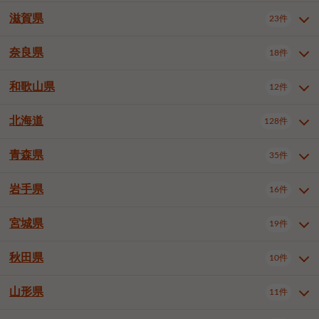
大阪市浪速区
大阪市生野区
5件
1件
神戸市兵庫区
神戸市長田区
3件
1件
一宮市
半田市
春日井市
3件
2件
3件
滋賀県
23件
京都府全域
京都市北区
31件
1件
大阪市城東区
大阪市阿倍野区
1件
2件
神戸市須磨区
神戸市垂水区
1件
9件
豊川市
津島市
豊田市
3件
1件
8件
京都市左京区
京都市中京区
2件
1件
奈良県
大阪市住吉区
大阪市西成区
18件
1件
1件
滋賀県全域
大津市
彦根市
23件
3件
1件
神戸市北区
神戸市中央区
4件
12件
安城市
西尾市
小牧市
5件
2件
1件
京都市下京区
京都市南区
10件
6件
大阪市住之江区
大阪市平野区
1件
1件
長浜市
近江八幡市
草津市
1件
1件
5件
和歌山県
神戸市西区
姫路市
尼崎市
12件
4件
6件
3件
奈良県全域
奈良市
大和高田市
稲沢市
18件
大府市
4件
知立市
1件
1件
1件
1件
京都市右京区
京都市伏見区
1件
2件
大阪市北区
大阪市中央区
59件
12件
守山市
甲賀市
湖南市
3件
2件
1件
明石市
西宮市
芦屋市
4件
7件
1件
大和郡山市
橿原市
桜井市
高浜市
1件
日進市
4件
長久手市
2件
1件
2件
2件
北海道
京都市山科区
京都市西京区
128件
1件
1件
和歌山県全域
和歌山市
海南市
12件
5件
1件
堺市堺区
堺市中区
堺市東区
1件
1件
2件
高島市
東近江市
蒲生郡竜王町
1件
4件
1件
伊丹市
加古川市
西脇市
3件
9件
1件
御所市
生駒市
香芝市
愛知郡東郷町
1件
丹羽郡扶桑町
2件
1件
6件
2件
宇治市
亀岡市
長岡京市
1件
2件
1件
橋本市
有田市
御坊市
1件
1件
1件
堺市西区
堺市北区
堺市美原区
2件
2件
1件
青森県
35件
北海道全域
札幌市中央区
128件
23件
宝塚市
三木市
川西市
2件
2件
1件
生駒郡斑鳩町
北葛城郡上牧町
知多郡東浦町
1件
額田郡幸田町
1件
4件
2件
八幡市
2件
岩出市
3件
岸和田市
豊中市
吹田市
4件
5件
1件
札幌市北区
札幌市東区
19件
4件
三田市
加西市
丹波篠山市
1件
1件
1件
岩手県
16件
青森県全域
青森市
弘前市
35件
14件
7件
泉大津市
高槻市
守口市
1件
5件
1件
札幌市白石区
札幌市豊平区
4件
8件
加東市
たつの市
神崎郡福崎町
2件
1件
1件
八戸市
三沢市
むつ市
9件
3件
2件
宮城県
19件
岩手県全域
盛岡市
花巻市
枚方市
16件
茨木市
8件
八尾市
1件
5件
4件
3件
札幌市西区
札幌市厚別区
16件
4件
揖保郡太子町
1件
北上市
一関市
奥州市
泉佐野市
2件
富田林市
1件
寝屋川市
4件
3件
2件
4件
秋田県
札幌市手稲区
札幌市清田区
10件
2件
5件
宮城県全域
仙台市青葉区
19件
6件
河内長野市
松原市
大東市
1件
1件
1件
函館市
小樽市
旭川市
4件
1件
10件
仙台市宮城野区
仙台市太白区
3件
1件
山形県
11件
秋田県全域
秋田市
大館市
10件
6件
2件
和泉市
箕面市
柏原市
11件
5件
1件
釧路市
帯広市
北見市
2件
2件
4件
仙台市泉区
名取市
多賀城市
3件
1件
1件