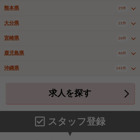
北九州市八幡東区
北九州市八幡西区
3件
3件
武雄市
1件
熊本県
25件
長崎県全域
長崎市
佐世保市
13件
3件
5件
福岡市東区
福岡市博多区
4件
16件
島原市
諫早市
大村市
1件
1件
1件
大分県
福岡市中央区
福岡市西区
21件
8件
3件
熊本県全域
熊本市中央区
25件
7件
西彼杵郡時津町
2件
福岡市城南区
福岡市早良区
1件
2件
熊本市西区
熊本市南区
1件
2件
宮崎県
26件
大分県全域
大分市
別府市
21件
17件
1件
大牟田市
久留米市
直方市
2件
7件
1件
熊本市北区
八代市
人吉市
1件
2件
1件
中津市
3件
鹿児島県
46件
宮崎県全域
宮崎市
都城市
26件
14件
9件
飯塚市
田川市
八女市
1件
1件
1件
荒尾市
宇土市
宇城市
2件
1件
1件
延岡市
日南市
日向市
1件
1件
1件
行橋市
小郡市
筑紫野市
2件
3件
3件
沖縄県
合志市
菊池郡菊陽町
141件
1件
4件
鹿児島県全域
鹿児島市
46件
25件
春日市
大野城市
宗像市
4件
1件
1件
上益城郡御船町
2件
鹿屋市
阿久根市
出水市
6件
1件
3件
沖縄県全域
那覇市
宜野湾市
141件
32件
7件
太宰府市
福津市
糟屋郡志免町
1件
1件
3件
求人を探す
薩摩川内市
日置市
曽於市
4件
1件
1件
石垣市
浦添市
名護市
2件
24件
6件
糟屋郡新宮町
糟屋郡久山町
2件
2件
霧島市
南さつま市
姶良市
3件
1件
1件
糸満市
沖縄市
豊見城市
3件
8件
9件
那珂川市
1件
うるま市
宮古島市
南城市
18件
2件
3件
スタッフ登録
国頭郡本部町
国頭郡金武町
1件
2件
中頭郡読谷村
中頭郡北谷町
3件
6件