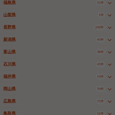
大仙市
2件
福島県
11件
羽曳野市
門真市
摂津市
2件
3件
1件
山形県全域
山形市
米沢市
11件
5件
1件
岩見沢市
網走市
苫小牧市
3件
1件
3件
柴田郡大河原町
宮城郡利府町
1件
1件
高石市
藤井寺市
東大阪市
1件
1件
7件
鶴岡市
新庄市
上山市
1件
1件
2件
江別市
紋別市
千歳市
3件
1件
2件
山梨県
富谷市
1件
2件
福島県全域
福島市
会津若松市
11件
3件
1件
泉南市
四條畷市
大阪狭山市
2件
2件
1件
天童市
1件
恵庭市
北広島市
紋別郡遠軽町
3件
1件
1件
郡山市
いわき市
5件
2件
長野県
230件
山梨県全域
中巨摩郡昭和町
1件
1件
釧路郡釧路町
厚岸郡厚岸町
1件
1件
新潟県
45件
長野県全域
長野市
松本市
230件
63件
40件
上田市
岡谷市
飯田市
19件
3件
20件
富山県
38件
新潟県全域
新潟市東区
45件
2件
諏訪市
須坂市
小諸市
5件
13件
4件
新潟市中央区
新潟市江南区
12件
3件
石川県
45件
富山県全域
富山市
高岡市
38件
27件
5件
伊那市
駒ヶ根市
中野市
6件
6件
2件
新潟市西区
長岡市
柏崎市
4件
11件
1件
砺波市
小矢部市
射水市
1件
2件
3件
福井県
大町市
飯山市
茅野市
15件
1件
5件
2件
石川県全域
金沢市
小松市
45件
22件
4件
新発田市
小千谷市
見附市
3件
1件
1件
塩尻市
佐久市
千曲市
2件
12件
4件
白山市
野々市市
6件
13件
岡山県
燕市
上越市
佐渡市
70件
3件
3件
1件
福井県全域
福井市
越前市
15件
12件
3件
安曇野市
北佐久郡軽井沢町
2件
4件
広島県
71件
岡山県全域
岡山市北区
70件
27件
諏訪郡下諏訪町
諏訪郡富士見町
1件
1件
岡山市中区
岡山市東区
6件
2件
上伊那郡箕輪町
上伊那郡宮田村
2件
1件
鳥取県
11件
広島県全域
広島市中区
71件
24件