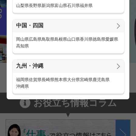
山梨県
長野県
新潟県
富山県
石川県
福井県
中国・四国
岡山県
広島県
鳥取県
島根県
山口県
香川県
徳島県
愛媛県
高知県
九州・沖縄
家電量販店の派遣・バイト求人
家電量販店で働くメリットをご紹介！
福岡県
佐賀県
長崎県
熊本県
大分県
宮崎県
鹿児島県
沖縄県
お役立ち情報コラム