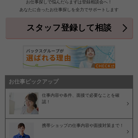
お仕事探しで悩んだらまずは登録相談会へ！
あなたに合ったお仕事探しを全力でサポートします
中頭郡北中城村
中頭郡中城村
7件
2件
中頭郡西原町
島尻郡与那原町
2件
1件
スタッフ登録して相談
島尻郡南風原町
3件
お仕事ピックアップ
仕事内容や条件、面接で必要なことを確
認！
携帯ショップの仕事内容や面接対策まで！