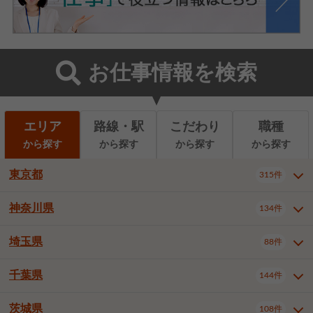
お仕事情報を検索
エリア
路線・駅
こだわり
職種
から探す
から探す
から探す
から探す
東京都
315件
神奈川県
134件
東京都全域
千代田区
中央区
315件
22件
9件
港区
新宿区
文京区
8件
26件
2件
埼玉県
88件
神奈川県全域
横浜市西区
134件
28件
台東区
墨田区
江東区
8件
9件
7件
横浜市中区
横浜市磯子区
6件
1件
千葉県
144件
埼玉県全域
さいたま市北区
88件
3件
品川区
目黒区
大田区
12件
5件
5件
横浜市金沢区
横浜市港北区
2件
4件
さいたま市大宮区
さいたま市見沼区
10件
2件
茨城県
世田谷区
渋谷区
中野区
108件
9件
22件
2件
千葉県全域
千葉市中央区
144件
17件