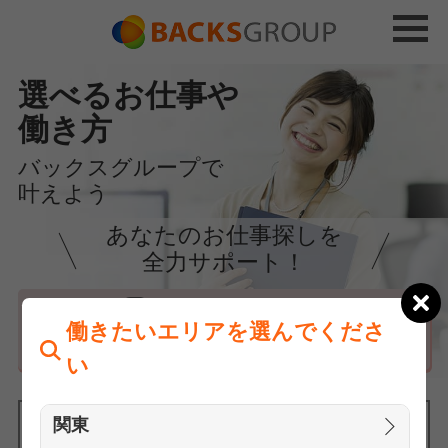
選べるお仕事や
働き方
バックスグループで
叶えよう
あなたのお仕事探しを
全力サポート！
はじめての方へ
働きたいエリアを選んでくださ
まずは相談
い
関東
働きたいエリアを選んでください