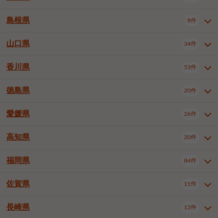
岡山市南区
倉敷市
津山市
6件
19件
7件
下伊那郡喬木村
木曽郡木曽町
1件
5件
広島市南区
広島市西区
10件
4件
島根県
8件
鳥取県全域
鳥取市
米子市
11件
2件
5件
笠岡市
総社市
瀬戸内市
1件
1件
1件
東筑摩郡麻績村
東筑摩郡山形村
1件
4件
広島市安佐南区
呉市
三原市
6件
2件
4件
倉吉市
西伯郡日吉津村
1件
3件
山口県
34件
島根県全域
松江市
出雲市
埴科郡坂城町
8件
5件
3件
1件
尾道市
福山市
東広島市
1件
12件
4件
香川県
廿日市市
安芸郡府中町
53件
1件
2件
山口県全域
下関市
宇部市
34件
7件
2件
安芸郡海田町
1件
山口市
防府市
下松市
9件
1件
6件
徳島県
20件
香川県全域
高松市
丸亀市
53件
42件
6件
岩国市
柳井市
周南市
4件
1件
1件
観音寺市
さぬき市
三豊市
1件
1件
1件
愛媛県
26件
徳島県全域
徳島市
阿南市
20件
13件
4件
山陽小野田市
3件
綾歌郡綾川町
2件
海部郡美波町
板野郡藍住町
1件
2件
高知県
20件
愛媛県全域
松山市
今治市
26件
13件
3件
宇和島市
新居浜市
西条市
1件
4件
1件
福岡県
84件
高知県全域
高知市
土佐市
20件
19件
1件
大洲市
四国中央市
東温市
1件
2件
1件
佐賀県
11件
福岡県全域
北九州市若松区
84件
1件
北九州市小倉北区
北九州市小倉南区
3件
3件
長崎県
13件
佐賀県全域
佐賀市
唐津市
11件
9件
1件