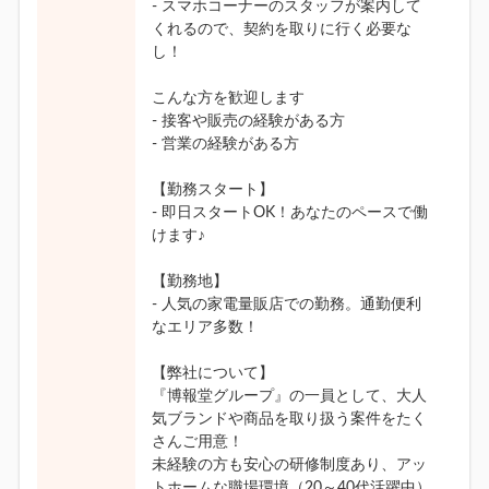
- スマホコーナーのスタッフが案内して
くれるので、契約を取りに行く必要な
し！
こんな方を歓迎します
- 接客や販売の経験がある方
- 営業の経験がある方
【勤務スタート】
- 即日スタートOK！あなたのペースで働
けます♪
【勤務地】
- 人気の家電量販店での勤務。通勤便利
なエリア多数！
【弊社について】
『博報堂グループ』の一員として、大人
気ブランドや商品を取り扱う案件をたく
さんご用意！
未経験の方も安心の研修制度あり、アッ
トホームな職場環境（20～40代活躍中）