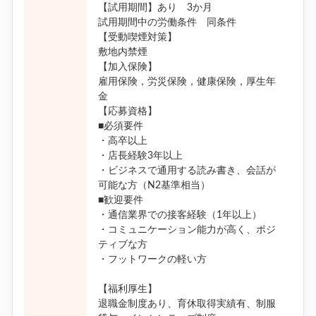
【試用期間】あり 3か月
試用期間中の労働条件 同条件
【受動喫煙対策】
敷地内禁煙
【加入保険】
雇用保険，労災保険，健康保険，厚生年
金
【応募資格】
■必須要件
・高卒以上
・店長経験3年以上
・ビジネスで通用する読み書き、会話が
可能な方（N2基準相当）
■歓迎要件
・通信業界での接客経験（1年以上）
・コミュニケーション能力が高く、ポジ
ティブな方
・フットワークの軽い方
【福利厚生】
退職金制度あり、育休取得実績有、制服