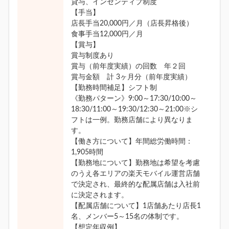
貸与、インセンティブ制度
【手当】
店長手当20,000円／月（店長昇格後）
食事手当12,000円／月
【賞与】
賞与制度あり
賞与（前年度実績）の回数 年２回
賞与金額 計 3ヶ月分（前年度実績）
【勤務時間補足】シフト制
《勤務パターン》9:00～17:30/10:00～
18:30/11:00～19:30/12:30～21:00※シ
フトは一例。勤務店舗により異なりま
す。
【働き方について】年間総労働時間：
1,905時間
【勤務地について】勤務地は希望を考慮
のうえ各エリアの楽天モバイル運営店舗
で決定され、最終的な配属店舗は入社前
に決定されます。
【配属店舗について】1店舗あたり店長1
名、メンバー5～15名の体制です。
【想定年収例】