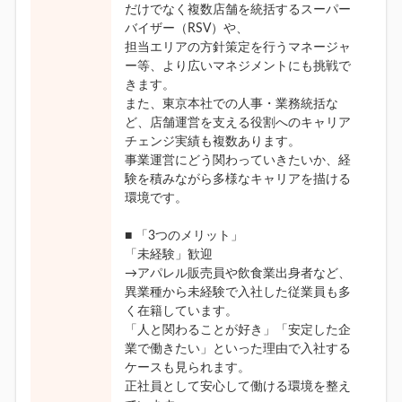
だけでなく複数店舗を統括するスーパー
バイザー（RSV）や、
担当エリアの方針策定を行うマネージャ
ー等、より広いマネジメントにも挑戦で
きます。
また、東京本社での人事・業務統括な
ど、店舗運営を支える役割へのキャリア
チェンジ実績も複数あります。
事業運営にどう関わっていきたいか、経
験を積みながら多様なキャリアを描ける
環境です。
■ 「3つのメリット」
「未経験」歓迎
→アパレル販売員や飲食業出身者など、
異業種から未経験で入社した従業員も多
く在籍しています。
「人と関わることが好き」「安定した企
業で働きたい」といった理由で入社する
ケースも見られます。
正社員として安心して働ける環境を整え