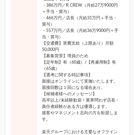
・386万円／R CREW（月給27万9000円
＋手当・賞与）
・466万円／店長（月給31万円＋手当・
賞与）
・557万円／店長（月給36万9000円＋手
当・賞与）
【交通費】実費支給（上限あり）月額
50,000円
【募集背景】増員のため
【定年制】有（60歳）/【再雇用制】有
（65歳）
【選考に関する特記事項】
面接はオンラインにて実施いたします。
面接回数は１回になる場合あり。
【候補者様へのメッセージ】
高卒以上/未経験歓迎！業界問わず店長・
責任者経験がある方は優遇します。
接客やマネジメント志向の方を歓迎しま
す。
楽天グループにおける主要なオフライン