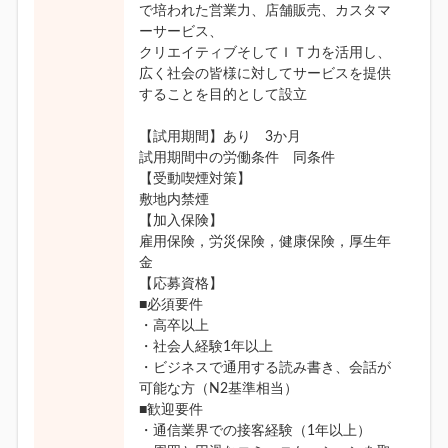
で培われた営業力、店舗販売、カスタマ
ーサービス、
クリエイティブそしてＩＴ力を活用し、
広く社会の皆様に対してサービスを提供
することを目的として設立
【試用期間】あり 3か月
試用期間中の労働条件 同条件
【受動喫煙対策】
敷地内禁煙
【加入保険】
雇用保険，労災保険，健康保険，厚生年
金
【応募資格】
■必須要件
・高卒以上
・社会人経験1年以上
・ビジネスで通用する読み書き、会話が
可能な方（N2基準相当）
■歓迎要件
・通信業界での接客経験（1年以上）