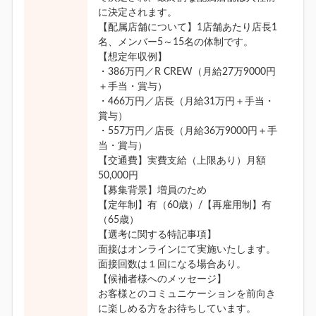
に決定されます。
【配属店舗について】1店舗あたり店長1
名、メンバー5～15名の体制です。
【想定年収例】
・386万円／R CREW（月給27万9000円
＋手当・賞与）
・466万円／店長（月給31万円＋手当・
賞与）
・557万円／店長（月給36万9000円＋手
当・賞与）
【交通費】実費支給（上限あり）月額
50,000円
【募集背景】増員のため
【定年制】有（60歳）/【再雇用制】有
（65歳）
【選考に関する特記事項】
面接はオンラインにて実施いたします。
面接回数は１回になる場合あり。
【候補者様へのメッセージ】
お客様とのコミュニケーションを前向き
に楽しめる方をお待ちしています。