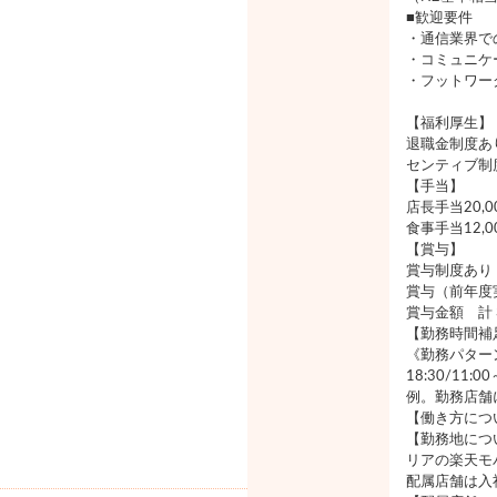
■歓迎要件
・通信業界で
・コミュニケ
・フットワー
【福利厚生】
退職金制度あ
センティブ制
【手当】
店長手当20,
食事手当12,
【賞与】
賞与制度あり
賞与（前年度
賞与金額 計
【勤務時間補
《勤務パターン》
18:30/11:
例。勤務店舗
【働き方につ
【勤務地につ
リアの楽天モ
配属店舗は入