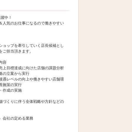
活躍中！
＆人気のお仕事になるので働きやすい
ショップを牽引していく店長候補とし
をご担当頂きます。
内容
売上目標達成に向けた店舗の課題分析
略の立案から実行
接遇レベルの向上や働きやすい店舗環
善施策の実行
・作成の実施
舗づくりに伴う全体戦略や方針などの
）会社の定める業務