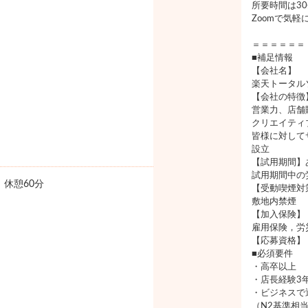
所要時間は3
Zoomで気
＝＝＝＝＝＝
■補足情報
【会社名】
楽天トータル
【会社の特徴
営業力、店舗
クリエイティ
皆様に対して
設立
【試用期間】
試用期間中の
0 休憩60分
【受動喫煙対
敷地内禁煙
【加入保険】
雇用保険，労
【応募資格】
■必須要件
・高卒以上
・店長経験3
・ビジネスで
（N2基準相