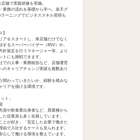
は店舗で実践研修を実施。
・業務の流れを基礎から学べ、楽天グ
eラーニングでビジネススキル習得も
ス】
リアをスタートし、単店舗だけでなく
括するスーパーバイザー（RSV）や、
方針策定を行うマネージャー等、より
ントにも挑戦できます。
社での人事・業務統括など、店舗運営
へのキャリアチェンジ実績も複数あり
う関わっていきたいか、経験を積みな
ャリアを描ける環境です。
リット」
迎
売員や飲食業出身者など、異業種から
した従業員も多く在籍しています。
ことが好き」「安定した企業で働きた
理由で入社するケースも見られます。
安心して働ける環境を整えています。