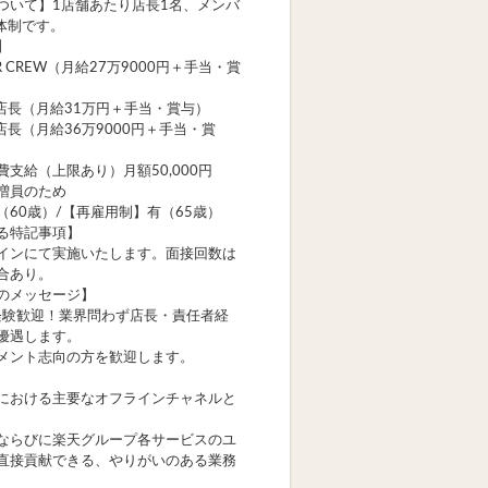
ついて】1店舗あたり店長1名、メンバ
の体制です。
】
R CREW（月給27万9000円＋手当・賞
／店長（月給31万円＋手当・賞与）
店長（月給36万9000円＋手当・賞
支給（上限あり）月額50,000円
増員のため
（60歳）/【再雇用制】有（65歳）
る特記事項】
インにて実施いたします。面接回数は
合あり。
のメッセージ】
経験歓迎！業界問わず店長・責任者経
優遇します。
メント志向の方を歓迎します。
における主要なオフラインチャネルと
ならびに楽天グループ各サービスのユ
直接貢献できる、やりがいのある業務