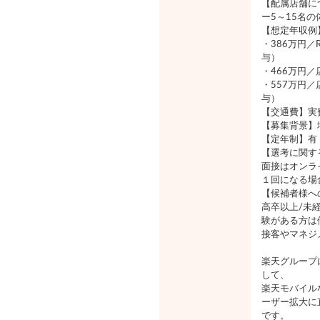
【配属店舗に
ー5～15名
【想定年収例
・386万円／
与）
・466万円
・557万円／
与）
【交通費】実費
【募集背景】
【定年制】有
【選考に関す
面接はオンラ
１回になる場
【候補者様へ
高卒以上/未
験がある方は
接客やマネジ
楽天グループ
して、
楽天モバイル
ーザー拡大に
です。