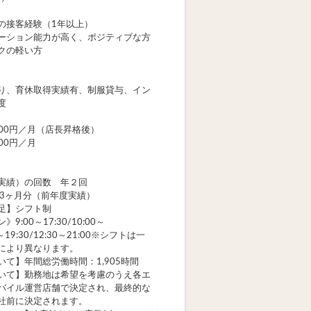
の接客経験（1年以上）
ーション能力が高く、ポジティブな方
クの軽い方
り、育休取得実績有、制服貸与、イン
度
000円／月（店長昇格後）
000円／月
実績）の回数 年２回
 3ヶ月分（前年度実績）
足】シフト制
9:00～17:30/10:00～
00～19:30/12:30～21:00※シフトは一
により異なります。
いて】年間総労働時間：1,905時間
いて】勤務地は希望を考慮のうえ各エ
バイル運営店舗で決定され、最終的な
社前に決定されます。