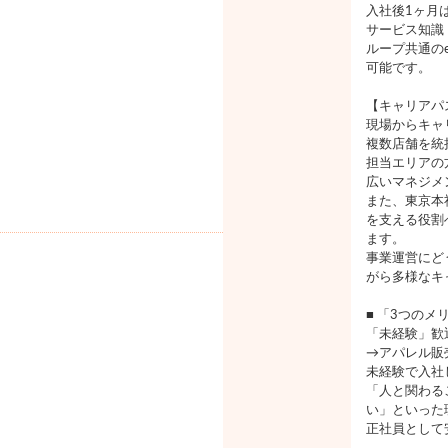
入社後1ヶ月
サービス知識
ループ共通の
可能です。
【キャリアパ
現場からキャ
複数店舗を統
担当エリアの
広いマネジメ
また、東京本
を支える役割
ます。
事業運営にど
がら多様なキ
■ 「3つのメ
「未経験」歓
→アパレル販
未経験で入社
「人と関わる
い」といった
正社員として