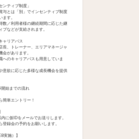
センティブ制度」
賞与とは「別」でインセンティブ制度
います。
得数／利用者様の継続期間に応じた継
ィブなどが支給されます。
キャリアパス
店長、トレーナー、エリアマネージャ
機会があります。
職へのキャリアパスも用意していま
や意欲に応じた多様な成長機会を提供
事開始までの流れ
ら簡単エントリー！
】
以内に仮IDをメールでお送りします。
ら登録会の予約をお願いします。
EB実施）】