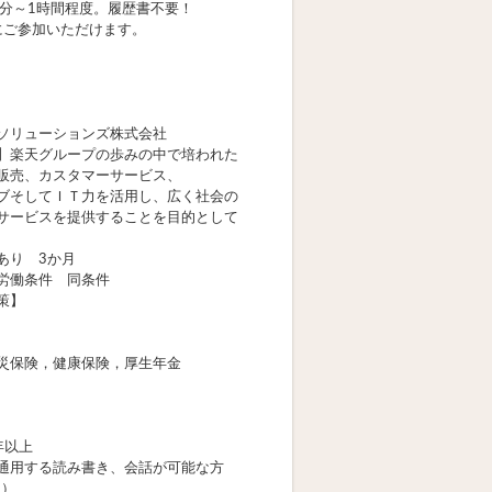
0分～1時間程度。履歴書不要！
軽にご参加いただけます。
ソリューションズ株式会社
】楽天グループの歩みの中で培われた
販売、カスタマーサービス、
ブそしてＩＴ力を活用し、広く社会の
サービスを提供することを目的として
あり 3か月
労働条件 同条件
策】
災保険，健康保険，厚生年金
年以上
通用する読み書き、会話が可能な方
当）