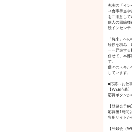
充実の「イン
→食事手当や
をご用意して
個人の回線獲
続インセンテ
「将来」への
経験を積み、
ーへ昇進する
併せて、本部
す。
個々のスキル
しています。
■応募～お仕
【WEB応募】
応募ボタンか
【登録会予約
応募後1時間
専用サイトか
【登録会（W