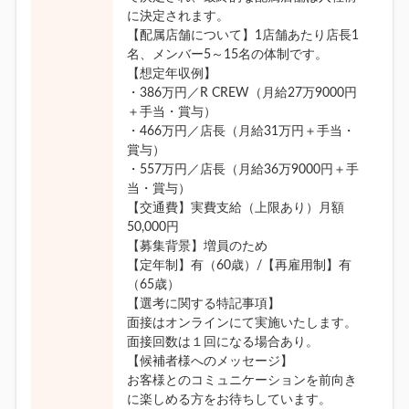
に決定されます。
【配属店舗について】1店舗あたり店長1
名、メンバー5～15名の体制です。
【想定年収例】
・386万円／R CREW（月給27万9000円
＋手当・賞与）
・466万円／店長（月給31万円＋手当・
賞与）
・557万円／店長（月給36万9000円＋手
当・賞与）
【交通費】実費支給（上限あり）月額
50,000円
【募集背景】増員のため
【定年制】有（60歳）/【再雇用制】有
（65歳）
【選考に関する特記事項】
面接はオンラインにて実施いたします。
面接回数は１回になる場合あり。
【候補者様へのメッセージ】
お客様とのコミュニケーションを前向き
に楽しめる方をお待ちしています。