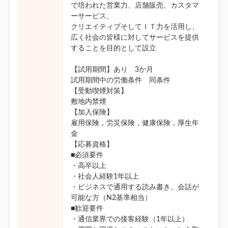
で培われた営業力、店舗販売、カスタマ
ーサービス、
クリエイティブそしてＩＴ力を活用し、
広く社会の皆様に対してサービスを提供
することを目的として設立
【試用期間】あり 3か月
試用期間中の労働条件 同条件
【受動喫煙対策】
敷地内禁煙
【加入保険】
雇用保険，労災保険，健康保険，厚生年
金
【応募資格】
■必須要件
・高卒以上
・社会人経験1年以上
・ビジネスで通用する読み書き、会話が
可能な方（N2基準相当）
■歓迎要件
・通信業界での接客経験（1年以上）