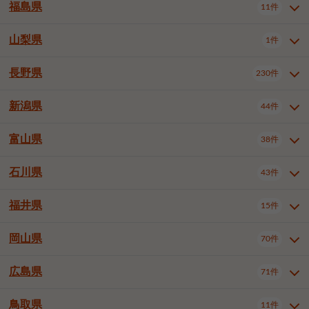
大仙市
2件
福島県
11件
和泉市
箕面市
柏原市
12件
5件
1件
山形県全域
山形市
米沢市
11件
5件
1件
岩見沢市
網走市
苫小牧市
3件
1件
3件
柴田郡大河原町
宮城郡利府町
1件
1件
羽曳野市
門真市
摂津市
2件
3件
1件
鶴岡市
新庄市
上山市
1件
1件
2件
江別市
紋別市
千歳市
3件
1件
2件
山梨県
富谷市
1件
2件
福島県全域
福島市
会津若松市
11件
3件
1件
高石市
藤井寺市
東大阪市
1件
1件
7件
天童市
1件
恵庭市
北広島市
紋別郡遠軽町
3件
1件
1件
郡山市
いわき市
5件
2件
長野県
230件
山梨県全域
中巨摩郡昭和町
1件
1件
泉南市
四條畷市
大阪狭山市
1件
2件
1件
釧路郡釧路町
厚岸郡厚岸町
1件
1件
新潟県
44件
長野県全域
長野市
松本市
230件
63件
40件
上田市
岡谷市
飯田市
19件
3件
20件
富山県
38件
新潟県全域
新潟市東区
44件
2件
諏訪市
須坂市
小諸市
5件
13件
4件
新潟市中央区
新潟市江南区
11件
3件
石川県
43件
富山県全域
富山市
高岡市
38件
27件
5件
伊那市
駒ヶ根市
中野市
6件
6件
2件
新潟市西区
長岡市
柏崎市
4件
11件
1件
砺波市
小矢部市
射水市
1件
2件
3件
福井県
大町市
飯山市
茅野市
15件
1件
5件
2件
石川県全域
金沢市
小松市
43件
22件
4件
新発田市
小千谷市
見附市
3件
1件
1件
塩尻市
佐久市
千曲市
2件
12件
4件
白山市
野々市市
4件
13件
岡山県
燕市
上越市
佐渡市
70件
3件
3件
1件
福井県全域
福井市
越前市
15件
12件
3件
安曇野市
北佐久郡軽井沢町
2件
4件
広島県
71件
岡山県全域
岡山市北区
70件
27件
諏訪郡下諏訪町
諏訪郡富士見町
1件
1件
岡山市中区
岡山市東区
6件
2件
上伊那郡箕輪町
上伊那郡宮田村
2件
1件
鳥取県
11件
広島県全域
広島市中区
71件
24件