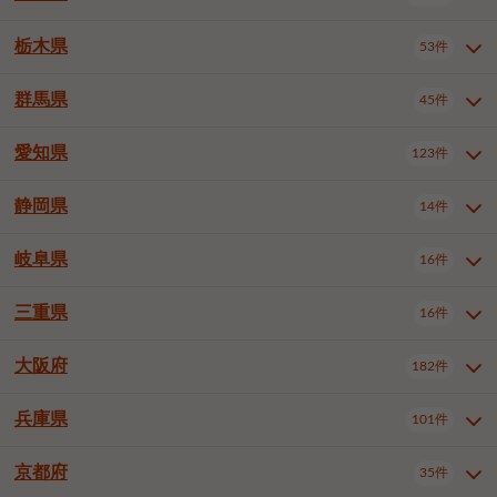
横浜市戸塚区
横浜市港南区
2件
6件
さいたま市浦和区
さいたま市緑区
3件
1件
中野区
杉並区
豊島区
2件
13件
61件
千葉市花見川区
千葉市稲毛区
4件
3件
栃木県
横浜市旭区
横浜市泉区
53件
4件
2件
茨城県全域
水戸市
日立市
108件
25件
6件
川越市
熊谷市
川口市
6件
1件
6件
北区
荒川区
板橋区
3件
1件
3件
千葉市若葉区
千葉市緑区
2件
2件
横浜市青葉区
横浜市都筑区
4件
7件
土浦市
古河市
石岡市
5件
3件
4件
群馬県
所沢市
飯能市
本庄市
45件
5件
1件
2件
栃木県全域
宇都宮市
足利市
53件
27件
2件
練馬区
足立区
葛飾区
5件
11件
5件
千葉市美浜区
市川市
船橋市
9件
9件
8件
川崎市川崎区
川崎市幸区
8件
8件
龍ケ崎市
常陸太田市
北茨城市
1件
2件
1件
東松山市
春日部市
狭山市
3件
7件
2件
佐野市
日光市
小山市
6件
1件
5件
江戸川区
八王子市
立川市
4件
8件
16件
愛知県
木更津市
松戸市
野田市
123件
7件
8件
4件
群馬県全域
前橋市
高崎市
45件
7件
16件
川崎市中原区
川崎市高津区
1件
1件
笠間市
取手市
牛久市
1件
2件
6件
羽生市
鴻巣市
深谷市
3件
2件
1件
真岡市
大田原市
那須塩原市
1件
3件
3件
武蔵野市
三鷹市
青梅市
7件
1件
1件
茂原市
成田市
佐倉市
5件
5件
1件
桐生市
伊勢崎市
太田市
1件
6件
7件
川崎市宮前区
川崎市麻生区
1件
1件
静岡県
つくば市
ひたちなか市
14件
17件
10件
愛知県全域
名古屋市千種区
123件
1件
上尾市
越谷市
蕨市
2件
5件
1件
さくら市
下野市
1件
1件
府中市（東京都）
昭島市
2件
2件
旭市
習志野市
柏市
1件
5件
15件
館林市
みどり市
1件
4件
相模原市緑区
相模原市南区
2件
2件
鹿嶋市
守谷市
那珂市
1件
4件
2件
名古屋市東区
名古屋市西区
1件
7件
戸田市
入間市
朝霞市
2件
3件
1件
岐阜県
河内郡上三川町
下都賀郡壬生町
16件
2件
1件
静岡県全域
静岡市葵区
調布市
14件
町田市
国分寺市
3件
4件
9件
2件
市原市
流山市
八千代市
7件
6件
1件
北群馬郡吉岡町
邑楽郡千代田町
2件
1件
横須賀市
平塚市
鎌倉市
3件
13件
3件
稲敷市
神栖市
鉾田市
1件
10件
2件
名古屋市中村区
名古屋市中区
22件
3件
志木市
久喜市
富士見市
1件
3件
2件
静岡市駿河区
富士市
藤枝市
清瀬市
3件
東久留米市
1件
多摩市
1件
2件
1件
1件
鴨川市
鎌ケ谷市
君津市
2件
1件
1件
三重県
16件
岐阜県全域
岐阜市
大垣市
藤沢市
16件
茅ヶ崎市
4件
秦野市
4件
13件
2件
1件
つくばみらい市
小美玉市
3件
1件
名古屋市昭和区
名古屋市瑞穂区
1件
1件
三郷市
蓮田市
坂戸市
3件
1件
2件
駿東郡清水町
浜松市中央区
稲城市
1件
5件
2件
浦安市
四街道市
印西市
3件
1件
9件
高山市
多治見市
羽島市
厚木市
1件
大和市
1件
伊勢原市
1件
2件
2件
2件
稲敷郡阿見町
1件
大阪府
名古屋市中川区
名古屋市港区
182件
1件
4件
三重県全域
津市
四日市市
幸手市
16件
児玉郡上里町
3件
2件
1件
1件
白井市
富里市
山武市
2件
2件
2件
土岐市
各務原市
可児市
海老名市
1件
座間市
1件
1件
1件
2件
名古屋市南区
名古屋市守山区
2件
1件
桑名市
鈴鹿市
員弁郡東員町
2件
6件
1件
兵庫県
101件
大阪府全域
大阪市西区
いすみ市
182件
長生郡長生村
2件
1件
1件
本巣市
本巣郡北方町
1件
1件
名古屋市緑区
名古屋市名東区
5件
1件
多気郡明和町
2件
大阪市港区
大阪市天王寺区
1件
1件
京都府
35件
兵庫県全域
神戸市東灘区
101件
4件
名古屋市天白区
豊橋市
岡崎市
1件
6件
16件