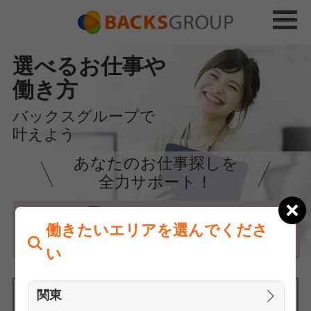
選べるお仕事や
働き方
バックスグループで
叶えよう
あなたのお仕事探しを
全力サポート！
はじめての方へ
働きたいエリアを選んでくださ
まずは相談
い
関東
働きたいエリアを選んでください