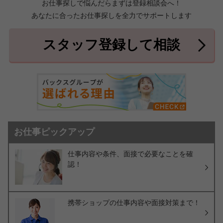
お仕事探しで悩んだらまずは登録相談会へ！
あなたに合ったお仕事探しを全力でサポートします
中頭郡北中城村
中頭郡中城村
7件
2件
中頭郡西原町
島尻郡与那原町
2件
1件
スタッフ登録して相談
島尻郡南風原町
3件
お仕事ピックアップ
仕事内容や条件、面接で必要なことを確
認！
携帯ショップの仕事内容や面接対策まで！