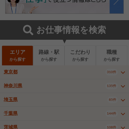
お仕事情報を検索
エリア
路線・駅
こだわり
職種
から探す
から探す
から探す
から探す
東京都
310件
神奈川県
135件
東京都全域
千代田区
310件
22件
中央区
港区
新宿区
11件
8件
27件
埼玉県
85件
神奈川県全域
横浜市西区
135件
29件
文京区
台東区
墨田区
3件
7件
9件
横浜市中区
横浜市磯子区
6件
1件
千葉県
144件
埼玉県全域
さいたま市北区
85件
2件
江東区
品川区
目黒区
6件
11件
5件
横浜市金沢区
横浜市港北区
2件
4件
さいたま市大宮区
さいたま市見沼区
10件
2件
茨城県
大田区
世田谷区
渋谷区
108件
4件
9件
22件
千葉県全域
千葉市中央区
144件
17件