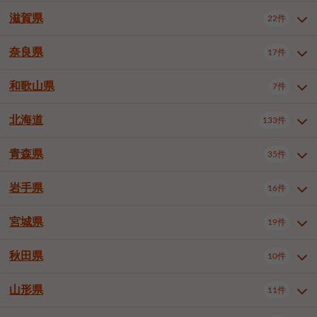
大阪市浪速区
大阪市東淀川区
4件
1件
神戸市兵庫区
神戸市長田区
2件
1件
一宮市
半田市
春日井市
3件
2件
3件
滋賀県
22件
京都府全域
京都市北区
35件
1件
大阪市生野区
大阪市阿倍野区
1件
2件
神戸市須磨区
神戸市垂水区
1件
11件
豊川市
津島市
豊田市
3件
1件
8件
京都市左京区
京都市中京区
2件
2件
奈良県
大阪市住吉区
大阪市西成区
17件
1件
1件
滋賀県全域
大津市
彦根市
22件
3件
1件
神戸市北区
神戸市中央区
4件
14件
安城市
西尾市
小牧市
5件
2件
1件
京都市下京区
京都市南区
10件
6件
大阪市鶴見区
大阪市住之江区
1件
1件
長浜市
近江八幡市
草津市
1件
2件
3件
和歌山県
神戸市西区
姫路市
尼崎市
7件
4件
7件
6件
奈良県全域
奈良市
大和高田市
稲沢市
17件
大府市
4件
知立市
1件
1件
1件
1件
京都市右京区
京都市伏見区
1件
2件
大阪市平野区
大阪市北区
2件
58件
守山市
甲賀市
湖南市
4件
2件
1件
明石市
西宮市
洲本市
6件
8件
1件
大和郡山市
橿原市
桜井市
高浜市
1件
日進市
4件
長久手市
2件
1件
2件
2件
北海道
京都市山科区
京都市西京区
133件
1件
1件
和歌山県全域
和歌山市
橋本市
7件
2件
1件
大阪市中央区
堺市堺区
13件
2件
東近江市
蒲生郡竜王町
4件
1件
芦屋市
伊丹市
豊岡市
1件
3件
1件
御所市
生駒市
香芝市
愛知郡東郷町
1件
丹羽郡扶桑町
1件
1件
6件
2件
福知山市
舞鶴市
綾部市
1件
1件
1件
御坊市
田辺市
岩出市
1件
1件
2件
堺市中区
堺市東区
堺市西区
1件
1件
2件
青森県
35件
北海道全域
札幌市中央区
133件
27件
加古川市
西脇市
宝塚市
11件
1件
2件
生駒郡斑鳩町
北葛城郡上牧町
知多郡東浦町
1件
額田郡幸田町
1件
4件
2件
宇治市
亀岡市
長岡京市
1件
2件
1件
堺市南区
堺市北区
堺市美原区
1件
2件
1件
札幌市北区
札幌市東区
19件
4件
三木市
川西市
三田市
2件
1件
1件
岩手県
16件
青森県全域
青森市
弘前市
35件
14件
7件
八幡市
2件
岸和田市
豊中市
吹田市
4件
6件
1件
札幌市白石区
札幌市豊平区
4件
8件
加西市
丹波篠山市
丹波市
1件
1件
1件
八戸市
三沢市
むつ市
9件
3件
2件
宮城県
19件
岩手県全域
盛岡市
花巻市
泉大津市
16件
高槻市
8件
守口市
1件
1件
5件
1件
札幌市西区
札幌市厚別区
17件
4件
宍粟市
加東市
たつの市
1件
2件
1件
北上市
一関市
奥州市
枚方市
2件
茨木市
1件
八尾市
4件
7件
4件
5件
秋田県
札幌市手稲区
札幌市清田区
10件
2件
5件
宮城県全域
仙台市青葉区
神崎郡福崎町
19件
揖保郡太子町
6件
1件
1件
泉佐野市
富田林市
寝屋川市
3件
2件
4件
函館市
小樽市
旭川市
4件
1件
10件
仙台市宮城野区
仙台市太白区
3件
1件
山形県
11件
秋田県全域
秋田市
大館市
10件
6件
2件
河内長野市
松原市
大東市
1件
1件
1件
釧路市
帯広市
北見市
2件
2件
4件
仙台市泉区
名取市
多賀城市
3件
1件
1件