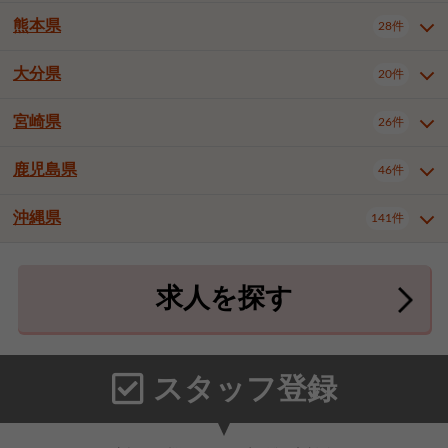
北九州市八幡東区
北九州市八幡西区
3件
3件
熊本県
28件
長崎県全域
長崎市
佐世保市
16件
4件
6件
福岡市東区
福岡市博多区
4件
17件
島原市
諫早市
大村市
1件
2件
1件
大分県
福岡市中央区
福岡市西区
20件
9件
3件
熊本県全域
熊本市中央区
28件
7件
西彼杵郡時津町
2件
福岡市城南区
福岡市早良区
1件
2件
熊本市西区
熊本市南区
1件
2件
宮崎県
26件
大分県全域
大分市
別府市
20件
16件
1件
大牟田市
久留米市
直方市
2件
6件
1件
熊本市北区
八代市
人吉市
1件
1件
2件
中津市
3件
鹿児島県
46件
宮崎県全域
宮崎市
都城市
26件
14件
9件
飯塚市
田川市
八女市
1件
3件
1件
荒尾市
山鹿市
菊池市
2件
1件
1件
延岡市
日南市
日向市
1件
1件
1件
行橋市
中間市
小郡市
2件
1件
3件
沖縄県
宇土市
宇城市
天草市
141件
1件
1件
1件
鹿児島県全域
鹿児島市
46件
25件
筑紫野市
春日市
大野城市
3件
4件
1件
合志市
菊池郡菊陽町
1件
4件
鹿屋市
阿久根市
出水市
6件
1件
3件
沖縄県全域
那覇市
宜野湾市
141件
32件
7件
宗像市
太宰府市
福津市
1件
1件
1件
上益城郡御船町
2件
求人を探す
薩摩川内市
日置市
曽於市
4件
1件
1件
石垣市
浦添市
名護市
2件
24件
6件
糟屋郡志免町
糟屋郡新宮町
4件
2件
霧島市
南さつま市
姶良市
3件
1件
1件
糸満市
沖縄市
豊見城市
3件
8件
9件
糟屋郡久山町
那珂川市
3件
1件
うるま市
宮古島市
南城市
18件
2件
3件
スタッフ登録
国頭郡本部町
国頭郡金武町
1件
2件
中頭郡読谷村
中頭郡北谷町
3件
6件