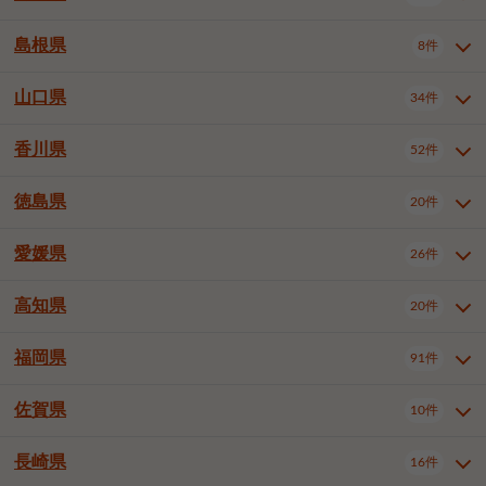
岡山市南区
倉敷市
津山市
6件
19件
7件
下伊那郡喬木村
木曽郡木曽町
1件
5件
広島市南区
広島市西区
10件
4件
島根県
8件
鳥取県全域
鳥取市
米子市
11件
2件
5件
笠岡市
総社市
瀬戸内市
1件
1件
1件
東筑摩郡麻績村
東筑摩郡山形村
1件
4件
広島市安佐南区
呉市
三原市
6件
2件
4件
倉吉市
西伯郡日吉津村
1件
3件
山口県
34件
島根県全域
松江市
出雲市
埴科郡坂城町
8件
5件
3件
1件
尾道市
福山市
東広島市
1件
12件
4件
香川県
廿日市市
安芸郡府中町
52件
1件
2件
山口県全域
下関市
宇部市
34件
7件
2件
安芸郡海田町
1件
山口市
防府市
下松市
9件
1件
6件
徳島県
20件
香川県全域
高松市
丸亀市
52件
41件
6件
岩国市
柳井市
周南市
4件
1件
1件
観音寺市
さぬき市
三豊市
1件
1件
1件
愛媛県
26件
徳島県全域
徳島市
阿南市
20件
13件
4件
山陽小野田市
3件
綾歌郡綾川町
2件
海部郡美波町
板野郡藍住町
1件
2件
高知県
20件
愛媛県全域
松山市
今治市
26件
13件
3件
宇和島市
新居浜市
西条市
1件
4件
1件
福岡県
91件
高知県全域
高知市
土佐市
20件
19件
1件
大洲市
四国中央市
東温市
1件
2件
1件
佐賀県
10件
福岡県全域
北九州市若松区
91件
2件
北九州市小倉北区
北九州市小倉南区
3件
3件
長崎県
16件
佐賀県全域
佐賀市
唐津市
10件
9件
1件