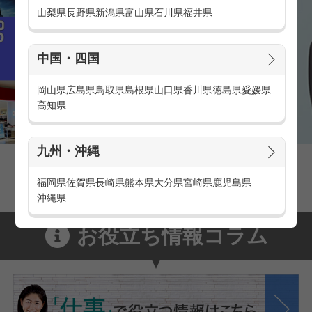
山梨県
長野県
新潟県
富山県
石川県
福井県
中国・四国
岡山県
広島県
鳥取県
島根県
山口県
香川県
徳島県
愛媛県
高知県
九州・沖縄
家電量販店の派遣・バイト求人
家電量販店で働くメリットをご紹介！
福岡県
佐賀県
長崎県
熊本県
大分県
宮崎県
鹿児島県
沖縄県
お役立ち情報コラム