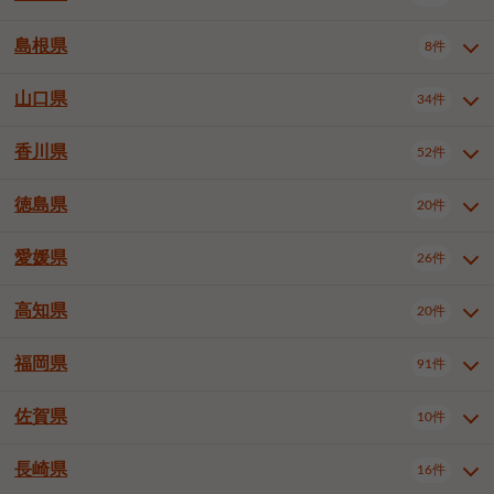
岡山市南区
倉敷市
津山市
6件
19件
7件
下伊那郡喬木村
木曽郡木曽町
1件
5件
広島市南区
広島市西区
10件
4件
島根県
8件
鳥取県全域
鳥取市
米子市
11件
2件
5件
笠岡市
総社市
瀬戸内市
1件
1件
1件
東筑摩郡麻績村
東筑摩郡山形村
1件
4件
広島市安佐南区
呉市
三原市
6件
2件
4件
倉吉市
西伯郡日吉津村
1件
3件
山口県
34件
島根県全域
松江市
出雲市
埴科郡坂城町
8件
5件
3件
1件
尾道市
福山市
東広島市
1件
12件
4件
香川県
廿日市市
安芸郡府中町
52件
1件
2件
山口県全域
下関市
宇部市
34件
7件
2件
安芸郡海田町
1件
山口市
防府市
下松市
9件
1件
6件
徳島県
20件
香川県全域
高松市
丸亀市
52件
41件
6件
岩国市
柳井市
周南市
4件
1件
1件
観音寺市
さぬき市
三豊市
1件
1件
1件
愛媛県
26件
徳島県全域
徳島市
阿南市
20件
13件
4件
山陽小野田市
3件
綾歌郡綾川町
2件
海部郡美波町
板野郡藍住町
1件
2件
高知県
20件
愛媛県全域
松山市
今治市
26件
13件
3件
宇和島市
新居浜市
西条市
1件
4件
1件
福岡県
91件
高知県全域
高知市
土佐市
20件
19件
1件
大洲市
四国中央市
東温市
1件
2件
1件
佐賀県
10件
福岡県全域
北九州市若松区
91件
2件
北九州市小倉北区
北九州市小倉南区
3件
3件
長崎県
16件
佐賀県全域
佐賀市
唐津市
10件
9件
1件