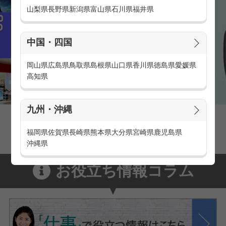
山梨県
長野県
新潟県
富山県
石川県
福井県
中国・四国
岡山県
広島県
鳥取県
島根県
山口県
香川県
徳島県
愛媛県
高知県
九州・沖縄
家電量販店の派遣・バイト求人
家電量販店で働くメリットをご紹介！
福岡県
佐賀県
長崎県
熊本県
大分県
宮崎県
鹿児島県
沖縄県
お役立ち情報コラム