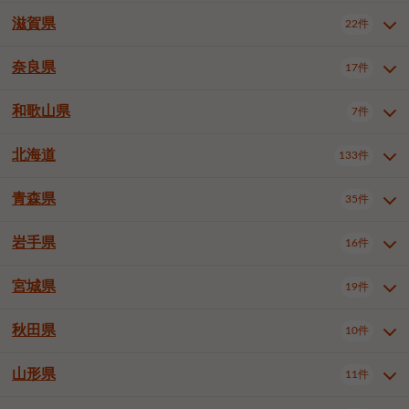
大阪市浪速区
大阪市東淀川区
4件
1件
神戸市兵庫区
神戸市長田区
2件
1件
一宮市
半田市
春日井市
3件
2件
3件
滋賀県
22件
京都府全域
京都市北区
35件
1件
大阪市生野区
大阪市阿倍野区
1件
2件
神戸市須磨区
神戸市垂水区
1件
11件
豊川市
津島市
豊田市
3件
1件
8件
京都市左京区
京都市中京区
2件
2件
奈良県
大阪市住吉区
大阪市西成区
17件
1件
1件
滋賀県全域
大津市
彦根市
22件
3件
1件
神戸市北区
神戸市中央区
4件
14件
安城市
西尾市
小牧市
5件
2件
1件
京都市下京区
京都市南区
10件
6件
大阪市鶴見区
大阪市住之江区
1件
1件
長浜市
近江八幡市
草津市
1件
2件
3件
和歌山県
神戸市西区
姫路市
尼崎市
7件
4件
7件
6件
奈良県全域
奈良市
大和高田市
稲沢市
17件
大府市
4件
知立市
1件
1件
1件
1件
京都市右京区
京都市伏見区
1件
2件
大阪市平野区
大阪市北区
2件
58件
守山市
甲賀市
湖南市
4件
2件
1件
明石市
西宮市
洲本市
6件
8件
1件
大和郡山市
橿原市
桜井市
高浜市
1件
日進市
4件
長久手市
2件
1件
2件
2件
北海道
京都市山科区
京都市西京区
133件
1件
1件
和歌山県全域
和歌山市
橋本市
7件
2件
1件
大阪市中央区
堺市堺区
13件
2件
東近江市
蒲生郡竜王町
4件
1件
芦屋市
伊丹市
豊岡市
1件
3件
1件
御所市
生駒市
香芝市
愛知郡東郷町
1件
丹羽郡扶桑町
1件
1件
6件
2件
福知山市
舞鶴市
綾部市
1件
1件
1件
御坊市
田辺市
岩出市
1件
1件
2件
堺市中区
堺市東区
堺市西区
1件
1件
2件
青森県
35件
北海道全域
札幌市中央区
133件
27件
加古川市
西脇市
宝塚市
11件
1件
2件
生駒郡斑鳩町
北葛城郡上牧町
知多郡東浦町
1件
額田郡幸田町
1件
4件
2件
宇治市
亀岡市
長岡京市
1件
2件
1件
堺市南区
堺市北区
堺市美原区
1件
2件
1件
札幌市北区
札幌市東区
19件
4件
三木市
川西市
三田市
2件
1件
1件
岩手県
16件
青森県全域
青森市
弘前市
35件
14件
7件
八幡市
2件
岸和田市
豊中市
吹田市
4件
6件
1件
札幌市白石区
札幌市豊平区
4件
8件
加西市
丹波篠山市
丹波市
1件
1件
1件
八戸市
三沢市
むつ市
9件
3件
2件
宮城県
19件
岩手県全域
盛岡市
花巻市
泉大津市
16件
高槻市
8件
守口市
1件
1件
5件
1件
札幌市西区
札幌市厚別区
17件
4件
宍粟市
加東市
たつの市
1件
2件
1件
北上市
一関市
奥州市
枚方市
2件
茨木市
1件
八尾市
4件
7件
4件
5件
秋田県
札幌市手稲区
札幌市清田区
10件
2件
5件
宮城県全域
仙台市青葉区
神崎郡福崎町
19件
揖保郡太子町
6件
1件
1件
泉佐野市
富田林市
寝屋川市
3件
2件
4件
函館市
小樽市
旭川市
4件
1件
10件
仙台市宮城野区
仙台市太白区
3件
1件
山形県
11件
秋田県全域
秋田市
大館市
10件
6件
2件
河内長野市
松原市
大東市
1件
1件
1件
釧路市
帯広市
北見市
2件
2件
4件
仙台市泉区
名取市
多賀城市
3件
1件
1件