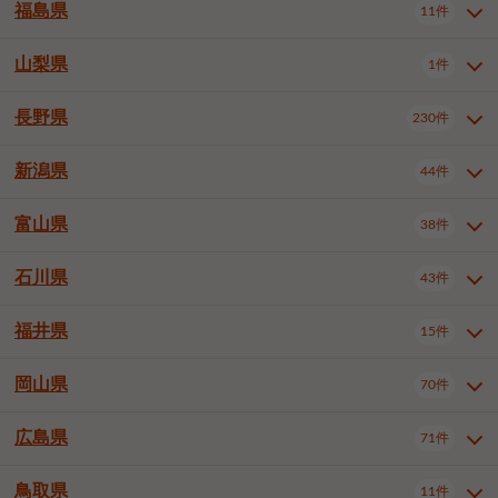
大仙市
2件
福島県
11件
和泉市
箕面市
柏原市
12件
5件
1件
山形県全域
山形市
米沢市
11件
5件
1件
岩見沢市
網走市
苫小牧市
3件
1件
3件
柴田郡大河原町
宮城郡利府町
1件
1件
羽曳野市
門真市
摂津市
2件
3件
1件
鶴岡市
新庄市
上山市
1件
1件
2件
江別市
紋別市
千歳市
3件
1件
2件
山梨県
富谷市
1件
2件
福島県全域
福島市
会津若松市
11件
3件
1件
高石市
藤井寺市
東大阪市
1件
1件
7件
天童市
1件
恵庭市
北広島市
紋別郡遠軽町
3件
1件
1件
郡山市
いわき市
5件
2件
長野県
230件
山梨県全域
中巨摩郡昭和町
1件
1件
泉南市
四條畷市
大阪狭山市
1件
2件
1件
釧路郡釧路町
厚岸郡厚岸町
1件
1件
新潟県
44件
長野県全域
長野市
松本市
230件
63件
40件
上田市
岡谷市
飯田市
19件
3件
20件
富山県
38件
新潟県全域
新潟市東区
44件
2件
諏訪市
須坂市
小諸市
5件
13件
4件
新潟市中央区
新潟市江南区
11件
3件
石川県
43件
富山県全域
富山市
高岡市
38件
27件
5件
伊那市
駒ヶ根市
中野市
6件
6件
2件
新潟市西区
長岡市
柏崎市
4件
11件
1件
砺波市
小矢部市
射水市
1件
2件
3件
福井県
大町市
飯山市
茅野市
15件
1件
5件
2件
石川県全域
金沢市
小松市
43件
22件
4件
新発田市
小千谷市
見附市
3件
1件
1件
塩尻市
佐久市
千曲市
2件
12件
4件
白山市
野々市市
4件
13件
岡山県
燕市
上越市
佐渡市
70件
3件
3件
1件
福井県全域
福井市
越前市
15件
12件
3件
安曇野市
北佐久郡軽井沢町
2件
4件
広島県
71件
岡山県全域
岡山市北区
70件
27件
諏訪郡下諏訪町
諏訪郡富士見町
1件
1件
岡山市中区
岡山市東区
6件
2件
上伊那郡箕輪町
上伊那郡宮田村
2件
1件
鳥取県
11件
広島県全域
広島市中区
71件
24件