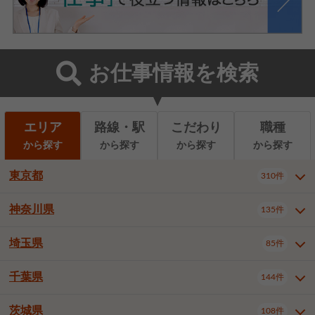
お仕事情報を検索
エリア
路線・駅
こだわり
職種
から探す
から探す
から探す
から探す
東京都
310件
神奈川県
135件
東京都全域
千代田区
310件
22件
中央区
港区
新宿区
11件
8件
27件
埼玉県
85件
神奈川県全域
横浜市西区
135件
29件
文京区
台東区
墨田区
3件
7件
9件
横浜市中区
横浜市磯子区
6件
1件
千葉県
144件
埼玉県全域
さいたま市北区
85件
2件
江東区
品川区
目黒区
6件
11件
5件
横浜市金沢区
横浜市港北区
2件
4件
さいたま市大宮区
さいたま市見沼区
10件
2件
茨城県
大田区
世田谷区
渋谷区
108件
4件
9件
22件
千葉県全域
千葉市中央区
144件
17件