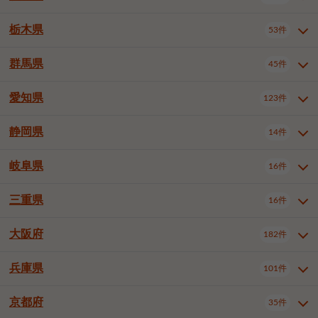
横浜市戸塚区
横浜市港南区
2件
6件
さいたま市浦和区
さいたま市緑区
3件
1件
中野区
杉並区
豊島区
2件
13件
61件
千葉市花見川区
千葉市稲毛区
4件
3件
栃木県
横浜市旭区
横浜市泉区
53件
4件
2件
茨城県全域
水戸市
日立市
108件
25件
6件
川越市
熊谷市
川口市
6件
1件
6件
北区
荒川区
板橋区
3件
1件
3件
千葉市若葉区
千葉市緑区
2件
2件
横浜市青葉区
横浜市都筑区
4件
7件
土浦市
古河市
石岡市
5件
3件
4件
群馬県
所沢市
飯能市
本庄市
45件
5件
1件
2件
栃木県全域
宇都宮市
足利市
53件
27件
2件
練馬区
足立区
葛飾区
5件
11件
5件
千葉市美浜区
市川市
船橋市
9件
9件
8件
川崎市川崎区
川崎市幸区
8件
8件
龍ケ崎市
常陸太田市
北茨城市
1件
2件
1件
東松山市
春日部市
狭山市
3件
7件
2件
佐野市
日光市
小山市
6件
1件
5件
江戸川区
八王子市
立川市
4件
8件
16件
愛知県
木更津市
松戸市
野田市
123件
7件
8件
4件
群馬県全域
前橋市
高崎市
45件
7件
16件
川崎市中原区
川崎市高津区
1件
1件
笠間市
取手市
牛久市
1件
2件
6件
羽生市
鴻巣市
深谷市
3件
2件
1件
真岡市
大田原市
那須塩原市
1件
3件
3件
武蔵野市
三鷹市
青梅市
7件
1件
1件
茂原市
成田市
佐倉市
5件
5件
1件
桐生市
伊勢崎市
太田市
1件
6件
7件
川崎市宮前区
川崎市麻生区
1件
1件
静岡県
つくば市
ひたちなか市
14件
17件
10件
愛知県全域
名古屋市千種区
123件
1件
上尾市
越谷市
蕨市
2件
5件
1件
さくら市
下野市
1件
1件
府中市（東京都）
昭島市
2件
2件
旭市
習志野市
柏市
1件
5件
15件
館林市
みどり市
1件
4件
相模原市緑区
相模原市南区
2件
2件
鹿嶋市
守谷市
那珂市
1件
4件
2件
名古屋市東区
名古屋市西区
1件
7件
戸田市
入間市
朝霞市
2件
3件
1件
岐阜県
河内郡上三川町
下都賀郡壬生町
16件
2件
1件
静岡県全域
静岡市葵区
調布市
14件
町田市
国分寺市
3件
4件
9件
2件
市原市
流山市
八千代市
7件
6件
1件
北群馬郡吉岡町
邑楽郡千代田町
2件
1件
横須賀市
平塚市
鎌倉市
3件
13件
3件
稲敷市
神栖市
鉾田市
1件
10件
2件
名古屋市中村区
名古屋市中区
22件
3件
志木市
久喜市
富士見市
1件
3件
2件
静岡市駿河区
富士市
藤枝市
清瀬市
3件
東久留米市
1件
多摩市
1件
2件
1件
1件
鴨川市
鎌ケ谷市
君津市
2件
1件
1件
三重県
16件
岐阜県全域
岐阜市
大垣市
藤沢市
16件
茅ヶ崎市
4件
秦野市
4件
13件
2件
1件
つくばみらい市
小美玉市
3件
1件
名古屋市昭和区
名古屋市瑞穂区
1件
1件
三郷市
蓮田市
坂戸市
3件
1件
2件
駿東郡清水町
浜松市中央区
稲城市
1件
5件
2件
浦安市
四街道市
印西市
3件
1件
9件
高山市
多治見市
羽島市
厚木市
1件
大和市
1件
伊勢原市
1件
2件
2件
2件
稲敷郡阿見町
1件
大阪府
名古屋市中川区
名古屋市港区
182件
1件
4件
三重県全域
津市
四日市市
幸手市
16件
児玉郡上里町
3件
2件
1件
1件
白井市
富里市
山武市
2件
2件
2件
土岐市
各務原市
可児市
海老名市
1件
座間市
1件
1件
1件
2件
名古屋市南区
名古屋市守山区
2件
1件
桑名市
鈴鹿市
員弁郡東員町
2件
6件
1件
兵庫県
101件
大阪府全域
大阪市西区
いすみ市
182件
長生郡長生村
2件
1件
1件
本巣市
本巣郡北方町
1件
1件
名古屋市緑区
名古屋市名東区
5件
1件
多気郡明和町
2件
大阪市港区
大阪市天王寺区
1件
1件
京都府
35件
兵庫県全域
神戸市東灘区
101件
4件
名古屋市天白区
豊橋市
岡崎市
1件
6件
16件