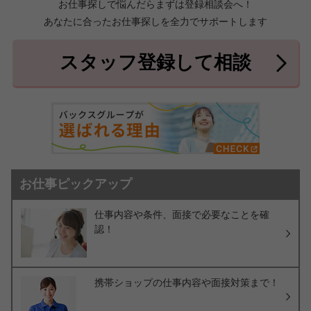
お仕事探しで悩んだらまずは登録相談会へ！
あなたに合ったお仕事探しを全力でサポートします
中頭郡北中城村
中頭郡中城村
7件
2件
中頭郡西原町
島尻郡与那原町
2件
1件
スタッフ登録して相談
島尻郡南風原町
3件
お仕事ピックアップ
仕事内容や条件、面接で必要なことを確
認！
携帯ショップの仕事内容や面接対策まで！