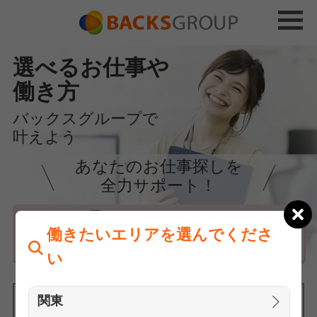
選べるお仕事や
働き方
バックスグループで
叶えよう
あなたのお仕事探しを
全力サポート！
はじめての方へ
働きたいエリアを選んでくださ
まずは相談
い
関東
働きたいエリアを選んでください