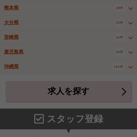
北九州市八幡東区
北九州市八幡西区
3件
3件
熊本県
28件
長崎県全域
長崎市
佐世保市
16件
4件
6件
福岡市東区
福岡市博多区
4件
17件
島原市
諫早市
大村市
1件
2件
1件
大分県
福岡市中央区
福岡市西区
20件
9件
3件
熊本県全域
熊本市中央区
28件
7件
西彼杵郡時津町
2件
福岡市城南区
福岡市早良区
1件
2件
熊本市西区
熊本市南区
1件
2件
宮崎県
26件
大分県全域
大分市
別府市
20件
16件
1件
大牟田市
久留米市
直方市
2件
6件
1件
熊本市北区
八代市
人吉市
1件
1件
2件
中津市
3件
鹿児島県
46件
宮崎県全域
宮崎市
都城市
26件
14件
9件
飯塚市
田川市
八女市
1件
3件
1件
荒尾市
山鹿市
菊池市
2件
1件
1件
延岡市
日南市
日向市
1件
1件
1件
行橋市
中間市
小郡市
2件
1件
3件
沖縄県
宇土市
宇城市
天草市
141件
1件
1件
1件
鹿児島県全域
鹿児島市
46件
25件
筑紫野市
春日市
大野城市
3件
4件
1件
合志市
菊池郡菊陽町
1件
4件
鹿屋市
阿久根市
出水市
6件
1件
3件
沖縄県全域
那覇市
宜野湾市
141件
32件
7件
宗像市
太宰府市
福津市
1件
1件
1件
上益城郡御船町
2件
求人を探す
薩摩川内市
日置市
曽於市
4件
1件
1件
石垣市
浦添市
名護市
2件
24件
6件
糟屋郡志免町
糟屋郡新宮町
4件
2件
霧島市
南さつま市
姶良市
3件
1件
1件
糸満市
沖縄市
豊見城市
3件
8件
9件
糟屋郡久山町
那珂川市
3件
1件
うるま市
宮古島市
南城市
18件
2件
3件
スタッフ登録
国頭郡本部町
国頭郡金武町
1件
2件
中頭郡読谷村
中頭郡北谷町
3件
6件