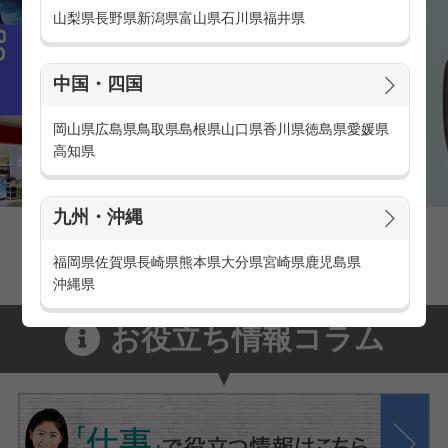
山梨県
長野県
新潟県
富山県
石川県
福井県
中国・四国
岡山県
広島県
鳥取県
島根県
山口県
香川県
徳島県
愛媛県
高知県
九州・沖縄
家電量販店の派遣・バイト求人
家電量販店で働くメリットをご紹介！
福岡県
佐賀県
長崎県
熊本県
大分県
宮崎県
鹿児島県
沖縄県
お役立ち情報コラム