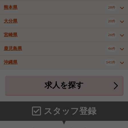
北九州市八幡東区
北九州市八幡西区
3件
3件
熊本県
28件
長崎県全域
長崎市
佐世保市
16件
4件
6件
福岡市東区
福岡市博多区
4件
17件
島原市
諫早市
大村市
1件
2件
1件
大分県
福岡市中央区
福岡市西区
20件
9件
3件
熊本県全域
熊本市中央区
28件
7件
西彼杵郡時津町
2件
福岡市城南区
福岡市早良区
1件
2件
熊本市西区
熊本市南区
1件
2件
宮崎県
26件
大分県全域
大分市
別府市
20件
16件
1件
大牟田市
久留米市
直方市
2件
6件
1件
熊本市北区
八代市
人吉市
1件
1件
2件
中津市
3件
鹿児島県
46件
宮崎県全域
宮崎市
都城市
26件
14件
9件
飯塚市
田川市
八女市
1件
3件
1件
荒尾市
山鹿市
菊池市
2件
1件
1件
延岡市
日南市
日向市
1件
1件
1件
行橋市
中間市
小郡市
2件
1件
3件
沖縄県
宇土市
宇城市
天草市
141件
1件
1件
1件
鹿児島県全域
鹿児島市
46件
25件
筑紫野市
春日市
大野城市
3件
4件
1件
合志市
菊池郡菊陽町
1件
4件
鹿屋市
阿久根市
出水市
6件
1件
3件
沖縄県全域
那覇市
宜野湾市
141件
32件
7件
宗像市
太宰府市
福津市
1件
1件
1件
上益城郡御船町
2件
求人を探す
薩摩川内市
日置市
曽於市
4件
1件
1件
石垣市
浦添市
名護市
2件
24件
6件
糟屋郡志免町
糟屋郡新宮町
4件
2件
霧島市
南さつま市
姶良市
3件
1件
1件
糸満市
沖縄市
豊見城市
3件
8件
9件
糟屋郡久山町
那珂川市
3件
1件
うるま市
宮古島市
南城市
18件
2件
3件
スタッフ登録
国頭郡本部町
国頭郡金武町
1件
2件
中頭郡読谷村
中頭郡北谷町
3件
6件