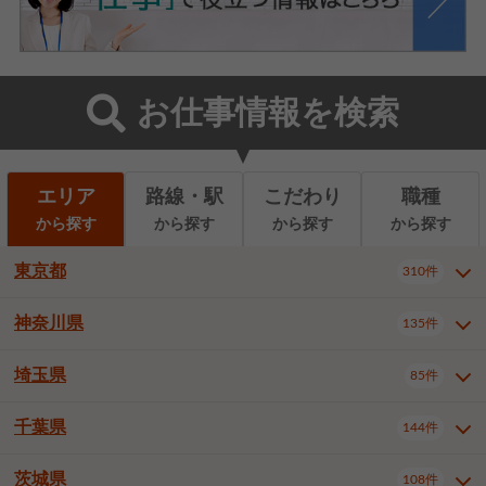
お仕事情報を検索
エリア
路線・駅
こだわり
職種
から探す
から探す
から探す
から探す
東京都
310件
神奈川県
135件
東京都全域
千代田区
310件
22件
中央区
港区
新宿区
11件
8件
27件
埼玉県
85件
神奈川県全域
横浜市西区
135件
29件
文京区
台東区
墨田区
3件
7件
9件
横浜市中区
横浜市磯子区
6件
1件
千葉県
144件
埼玉県全域
さいたま市北区
85件
2件
江東区
品川区
目黒区
6件
11件
5件
横浜市金沢区
横浜市港北区
2件
4件
さいたま市大宮区
さいたま市見沼区
10件
2件
茨城県
大田区
世田谷区
渋谷区
108件
4件
9件
22件
千葉県全域
千葉市中央区
144件
17件