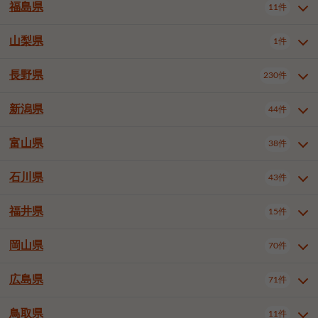
大仙市
2件
福島県
11件
和泉市
箕面市
柏原市
12件
5件
1件
山形県全域
山形市
米沢市
11件
5件
1件
岩見沢市
網走市
苫小牧市
3件
1件
3件
柴田郡大河原町
宮城郡利府町
1件
1件
羽曳野市
門真市
摂津市
2件
3件
1件
鶴岡市
新庄市
上山市
1件
1件
2件
江別市
紋別市
千歳市
3件
1件
2件
山梨県
富谷市
1件
2件
福島県全域
福島市
会津若松市
11件
3件
1件
高石市
藤井寺市
東大阪市
1件
1件
7件
天童市
1件
恵庭市
北広島市
紋別郡遠軽町
3件
1件
1件
郡山市
いわき市
5件
2件
長野県
230件
山梨県全域
中巨摩郡昭和町
1件
1件
泉南市
四條畷市
大阪狭山市
1件
2件
1件
釧路郡釧路町
厚岸郡厚岸町
1件
1件
新潟県
44件
長野県全域
長野市
松本市
230件
63件
40件
上田市
岡谷市
飯田市
19件
3件
20件
富山県
38件
新潟県全域
新潟市東区
44件
2件
諏訪市
須坂市
小諸市
5件
13件
4件
新潟市中央区
新潟市江南区
11件
3件
石川県
43件
富山県全域
富山市
高岡市
38件
27件
5件
伊那市
駒ヶ根市
中野市
6件
6件
2件
新潟市西区
長岡市
柏崎市
4件
11件
1件
砺波市
小矢部市
射水市
1件
2件
3件
福井県
大町市
飯山市
茅野市
15件
1件
5件
2件
石川県全域
金沢市
小松市
43件
22件
4件
新発田市
小千谷市
見附市
3件
1件
1件
塩尻市
佐久市
千曲市
2件
12件
4件
白山市
野々市市
4件
13件
岡山県
燕市
上越市
佐渡市
70件
3件
3件
1件
福井県全域
福井市
越前市
15件
12件
3件
安曇野市
北佐久郡軽井沢町
2件
4件
広島県
71件
岡山県全域
岡山市北区
70件
27件
諏訪郡下諏訪町
諏訪郡富士見町
1件
1件
岡山市中区
岡山市東区
6件
2件
上伊那郡箕輪町
上伊那郡宮田村
2件
1件
鳥取県
11件
広島県全域
広島市中区
71件
24件