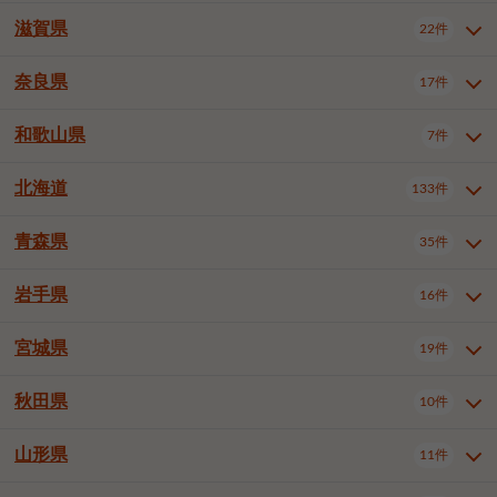
大阪市浪速区
大阪市東淀川区
4件
1件
神戸市兵庫区
神戸市長田区
2件
1件
一宮市
半田市
春日井市
3件
2件
3件
滋賀県
22件
京都府全域
京都市北区
35件
1件
大阪市生野区
大阪市阿倍野区
1件
2件
神戸市須磨区
神戸市垂水区
1件
11件
豊川市
津島市
豊田市
3件
1件
8件
京都市左京区
京都市中京区
2件
2件
奈良県
大阪市住吉区
大阪市西成区
17件
1件
1件
滋賀県全域
大津市
彦根市
22件
3件
1件
神戸市北区
神戸市中央区
4件
14件
安城市
西尾市
小牧市
5件
2件
1件
京都市下京区
京都市南区
10件
6件
大阪市鶴見区
大阪市住之江区
1件
1件
長浜市
近江八幡市
草津市
1件
2件
3件
和歌山県
神戸市西区
姫路市
尼崎市
7件
4件
7件
6件
奈良県全域
奈良市
大和高田市
稲沢市
17件
大府市
4件
知立市
1件
1件
1件
1件
京都市右京区
京都市伏見区
1件
2件
大阪市平野区
大阪市北区
2件
58件
守山市
甲賀市
湖南市
4件
2件
1件
明石市
西宮市
洲本市
6件
8件
1件
大和郡山市
橿原市
桜井市
高浜市
1件
日進市
4件
長久手市
2件
1件
2件
2件
北海道
京都市山科区
京都市西京区
133件
1件
1件
和歌山県全域
和歌山市
橋本市
7件
2件
1件
大阪市中央区
堺市堺区
13件
2件
東近江市
蒲生郡竜王町
4件
1件
芦屋市
伊丹市
豊岡市
1件
3件
1件
御所市
生駒市
香芝市
愛知郡東郷町
1件
丹羽郡扶桑町
1件
1件
6件
2件
福知山市
舞鶴市
綾部市
1件
1件
1件
御坊市
田辺市
岩出市
1件
1件
2件
堺市中区
堺市東区
堺市西区
1件
1件
2件
青森県
35件
北海道全域
札幌市中央区
133件
27件
加古川市
西脇市
宝塚市
11件
1件
2件
生駒郡斑鳩町
北葛城郡上牧町
知多郡東浦町
1件
額田郡幸田町
1件
4件
2件
宇治市
亀岡市
長岡京市
1件
2件
1件
堺市南区
堺市北区
堺市美原区
1件
2件
1件
札幌市北区
札幌市東区
19件
4件
三木市
川西市
三田市
2件
1件
1件
岩手県
16件
青森県全域
青森市
弘前市
35件
14件
7件
八幡市
2件
岸和田市
豊中市
吹田市
4件
6件
1件
札幌市白石区
札幌市豊平区
4件
8件
加西市
丹波篠山市
丹波市
1件
1件
1件
八戸市
三沢市
むつ市
9件
3件
2件
宮城県
19件
岩手県全域
盛岡市
花巻市
泉大津市
16件
高槻市
8件
守口市
1件
1件
5件
1件
札幌市西区
札幌市厚別区
17件
4件
宍粟市
加東市
たつの市
1件
2件
1件
北上市
一関市
奥州市
枚方市
2件
茨木市
1件
八尾市
4件
7件
4件
5件
秋田県
札幌市手稲区
札幌市清田区
10件
2件
5件
宮城県全域
仙台市青葉区
神崎郡福崎町
19件
揖保郡太子町
6件
1件
1件
泉佐野市
富田林市
寝屋川市
3件
2件
4件
函館市
小樽市
旭川市
4件
1件
10件
仙台市宮城野区
仙台市太白区
3件
1件
山形県
11件
秋田県全域
秋田市
大館市
10件
6件
2件
河内長野市
松原市
大東市
1件
1件
1件
釧路市
帯広市
北見市
2件
2件
4件
仙台市泉区
名取市
多賀城市
3件
1件
1件