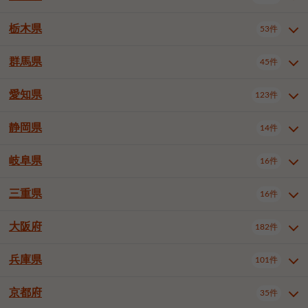
横浜市戸塚区
横浜市港南区
2件
6件
さいたま市浦和区
さいたま市緑区
3件
1件
中野区
杉並区
豊島区
2件
13件
61件
千葉市花見川区
千葉市稲毛区
4件
3件
栃木県
横浜市旭区
横浜市泉区
53件
4件
2件
茨城県全域
水戸市
日立市
108件
25件
6件
川越市
熊谷市
川口市
6件
1件
6件
北区
荒川区
板橋区
3件
1件
3件
千葉市若葉区
千葉市緑区
2件
2件
横浜市青葉区
横浜市都筑区
4件
7件
土浦市
古河市
石岡市
5件
3件
4件
群馬県
所沢市
飯能市
本庄市
45件
5件
1件
2件
栃木県全域
宇都宮市
足利市
53件
27件
2件
練馬区
足立区
葛飾区
5件
11件
5件
千葉市美浜区
市川市
船橋市
9件
9件
8件
川崎市川崎区
川崎市幸区
8件
8件
龍ケ崎市
常陸太田市
北茨城市
1件
2件
1件
東松山市
春日部市
狭山市
3件
7件
2件
佐野市
日光市
小山市
6件
1件
5件
江戸川区
八王子市
立川市
4件
8件
16件
愛知県
木更津市
松戸市
野田市
123件
7件
8件
4件
群馬県全域
前橋市
高崎市
45件
7件
16件
川崎市中原区
川崎市高津区
1件
1件
笠間市
取手市
牛久市
1件
2件
6件
羽生市
鴻巣市
深谷市
3件
2件
1件
真岡市
大田原市
那須塩原市
1件
3件
3件
武蔵野市
三鷹市
青梅市
7件
1件
1件
茂原市
成田市
佐倉市
5件
5件
1件
桐生市
伊勢崎市
太田市
1件
6件
7件
川崎市宮前区
川崎市麻生区
1件
1件
静岡県
つくば市
ひたちなか市
14件
17件
10件
愛知県全域
名古屋市千種区
123件
1件
上尾市
越谷市
蕨市
2件
5件
1件
さくら市
下野市
1件
1件
府中市（東京都）
昭島市
2件
2件
旭市
習志野市
柏市
1件
5件
15件
館林市
みどり市
1件
4件
相模原市緑区
相模原市南区
2件
2件
鹿嶋市
守谷市
那珂市
1件
4件
2件
名古屋市東区
名古屋市西区
1件
7件
戸田市
入間市
朝霞市
2件
3件
1件
岐阜県
河内郡上三川町
下都賀郡壬生町
16件
2件
1件
静岡県全域
静岡市葵区
調布市
14件
町田市
国分寺市
3件
4件
9件
2件
市原市
流山市
八千代市
7件
6件
1件
北群馬郡吉岡町
邑楽郡千代田町
2件
1件
横須賀市
平塚市
鎌倉市
3件
13件
3件
稲敷市
神栖市
鉾田市
1件
10件
2件
名古屋市中村区
名古屋市中区
22件
3件
志木市
久喜市
富士見市
1件
3件
2件
静岡市駿河区
富士市
藤枝市
清瀬市
3件
東久留米市
1件
多摩市
1件
2件
1件
1件
鴨川市
鎌ケ谷市
君津市
2件
1件
1件
三重県
16件
岐阜県全域
岐阜市
大垣市
藤沢市
16件
茅ヶ崎市
4件
秦野市
4件
13件
2件
1件
つくばみらい市
小美玉市
3件
1件
名古屋市昭和区
名古屋市瑞穂区
1件
1件
三郷市
蓮田市
坂戸市
3件
1件
2件
駿東郡清水町
浜松市中央区
稲城市
1件
5件
2件
浦安市
四街道市
印西市
3件
1件
9件
高山市
多治見市
羽島市
厚木市
1件
大和市
1件
伊勢原市
1件
2件
2件
2件
稲敷郡阿見町
1件
大阪府
名古屋市中川区
名古屋市港区
182件
1件
4件
三重県全域
津市
四日市市
幸手市
16件
児玉郡上里町
3件
2件
1件
1件
白井市
富里市
山武市
2件
2件
2件
土岐市
各務原市
可児市
海老名市
1件
座間市
1件
1件
1件
2件
名古屋市南区
名古屋市守山区
2件
1件
桑名市
鈴鹿市
員弁郡東員町
2件
6件
1件
兵庫県
101件
大阪府全域
大阪市西区
いすみ市
182件
長生郡長生村
2件
1件
1件
本巣市
本巣郡北方町
1件
1件
名古屋市緑区
名古屋市名東区
5件
1件
多気郡明和町
2件
大阪市港区
大阪市天王寺区
1件
1件
京都府
35件
兵庫県全域
神戸市東灘区
101件
4件
名古屋市天白区
豊橋市
岡崎市
1件
6件
16件