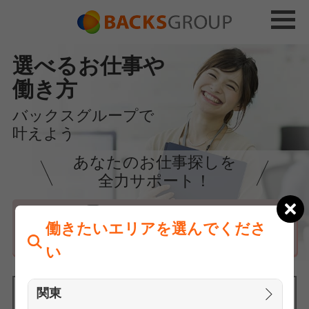
選べるお仕事や
働き方
バックスグループで
叶えよう
あなたのお仕事探しを
全力サポート！
はじめての方へ
働きたいエリアを選んでくださ
まずは相談
い
関東
働きたいエリアを選んでください