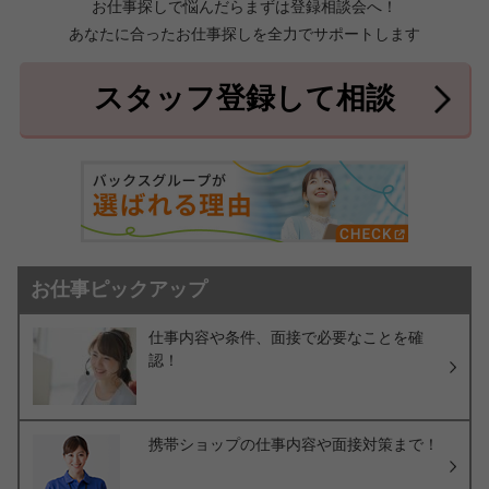
お仕事探しで悩んだらまずは登録相談会へ！
あなたに合ったお仕事探しを全力でサポートします
中頭郡北中城村
中頭郡中城村
7件
2件
中頭郡西原町
島尻郡与那原町
2件
1件
スタッフ登録して相談
島尻郡南風原町
3件
お仕事ピックアップ
仕事内容や条件、面接で必要なことを確
認！
携帯ショップの仕事内容や面接対策まで！