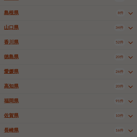
岡山市南区
倉敷市
津山市
6件
19件
7件
下伊那郡喬木村
木曽郡木曽町
1件
5件
広島市南区
広島市西区
10件
4件
島根県
8件
鳥取県全域
鳥取市
米子市
11件
2件
5件
笠岡市
総社市
瀬戸内市
1件
1件
1件
東筑摩郡麻績村
東筑摩郡山形村
1件
4件
広島市安佐南区
呉市
三原市
6件
2件
4件
倉吉市
西伯郡日吉津村
1件
3件
山口県
34件
島根県全域
松江市
出雲市
埴科郡坂城町
8件
5件
3件
1件
尾道市
福山市
東広島市
1件
12件
4件
香川県
廿日市市
安芸郡府中町
52件
1件
2件
山口県全域
下関市
宇部市
34件
7件
2件
安芸郡海田町
1件
山口市
防府市
下松市
9件
1件
6件
徳島県
20件
香川県全域
高松市
丸亀市
52件
41件
6件
岩国市
柳井市
周南市
4件
1件
1件
観音寺市
さぬき市
三豊市
1件
1件
1件
愛媛県
26件
徳島県全域
徳島市
阿南市
20件
13件
4件
山陽小野田市
3件
綾歌郡綾川町
2件
海部郡美波町
板野郡藍住町
1件
2件
高知県
20件
愛媛県全域
松山市
今治市
26件
13件
3件
宇和島市
新居浜市
西条市
1件
4件
1件
福岡県
91件
高知県全域
高知市
土佐市
20件
19件
1件
大洲市
四国中央市
東温市
1件
2件
1件
佐賀県
10件
福岡県全域
北九州市若松区
91件
2件
北九州市小倉北区
北九州市小倉南区
3件
3件
長崎県
16件
佐賀県全域
佐賀市
唐津市
10件
9件
1件