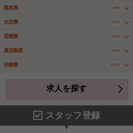
北九州市八幡東区
北九州市八幡西区
3件
3件
熊本県
28件
長崎県全域
長崎市
佐世保市
16件
4件
6件
福岡市東区
福岡市博多区
4件
17件
島原市
諫早市
大村市
1件
2件
1件
大分県
福岡市中央区
福岡市西区
20件
9件
3件
熊本県全域
熊本市中央区
28件
7件
西彼杵郡時津町
2件
福岡市城南区
福岡市早良区
1件
2件
熊本市西区
熊本市南区
1件
2件
宮崎県
26件
大分県全域
大分市
別府市
20件
16件
1件
大牟田市
久留米市
直方市
2件
6件
1件
熊本市北区
八代市
人吉市
1件
1件
2件
中津市
3件
鹿児島県
46件
宮崎県全域
宮崎市
都城市
26件
14件
9件
飯塚市
田川市
八女市
1件
3件
1件
荒尾市
山鹿市
菊池市
2件
1件
1件
延岡市
日南市
日向市
1件
1件
1件
行橋市
中間市
小郡市
2件
1件
3件
沖縄県
宇土市
宇城市
天草市
141件
1件
1件
1件
鹿児島県全域
鹿児島市
46件
25件
筑紫野市
春日市
大野城市
3件
4件
1件
合志市
菊池郡菊陽町
1件
4件
鹿屋市
阿久根市
出水市
6件
1件
3件
沖縄県全域
那覇市
宜野湾市
141件
32件
7件
宗像市
太宰府市
福津市
1件
1件
1件
上益城郡御船町
2件
求人を探す
薩摩川内市
日置市
曽於市
4件
1件
1件
石垣市
浦添市
名護市
2件
24件
6件
糟屋郡志免町
糟屋郡新宮町
4件
2件
霧島市
南さつま市
姶良市
3件
1件
1件
糸満市
沖縄市
豊見城市
3件
8件
9件
糟屋郡久山町
那珂川市
3件
1件
うるま市
宮古島市
南城市
18件
2件
3件
スタッフ登録
国頭郡本部町
国頭郡金武町
1件
2件
中頭郡読谷村
中頭郡北谷町
3件
6件