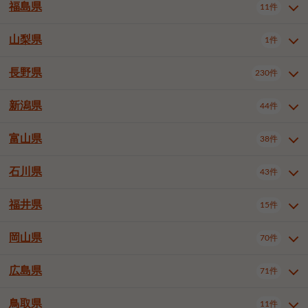
大仙市
2件
福島県
11件
和泉市
箕面市
柏原市
12件
5件
1件
山形県全域
山形市
米沢市
11件
5件
1件
岩見沢市
網走市
苫小牧市
3件
1件
3件
柴田郡大河原町
宮城郡利府町
1件
1件
羽曳野市
門真市
摂津市
2件
3件
1件
鶴岡市
新庄市
上山市
1件
1件
2件
江別市
紋別市
千歳市
3件
1件
2件
山梨県
富谷市
1件
2件
福島県全域
福島市
会津若松市
11件
3件
1件
高石市
藤井寺市
東大阪市
1件
1件
7件
天童市
1件
恵庭市
北広島市
紋別郡遠軽町
3件
1件
1件
郡山市
いわき市
5件
2件
長野県
230件
山梨県全域
中巨摩郡昭和町
1件
1件
泉南市
四條畷市
大阪狭山市
1件
2件
1件
釧路郡釧路町
厚岸郡厚岸町
1件
1件
新潟県
44件
長野県全域
長野市
松本市
230件
63件
40件
上田市
岡谷市
飯田市
19件
3件
20件
富山県
38件
新潟県全域
新潟市東区
44件
2件
諏訪市
須坂市
小諸市
5件
13件
4件
新潟市中央区
新潟市江南区
11件
3件
石川県
43件
富山県全域
富山市
高岡市
38件
27件
5件
伊那市
駒ヶ根市
中野市
6件
6件
2件
新潟市西区
長岡市
柏崎市
4件
11件
1件
砺波市
小矢部市
射水市
1件
2件
3件
福井県
大町市
飯山市
茅野市
15件
1件
5件
2件
石川県全域
金沢市
小松市
43件
22件
4件
新発田市
小千谷市
見附市
3件
1件
1件
塩尻市
佐久市
千曲市
2件
12件
4件
白山市
野々市市
4件
13件
岡山県
燕市
上越市
佐渡市
70件
3件
3件
1件
福井県全域
福井市
越前市
15件
12件
3件
安曇野市
北佐久郡軽井沢町
2件
4件
広島県
71件
岡山県全域
岡山市北区
70件
27件
諏訪郡下諏訪町
諏訪郡富士見町
1件
1件
岡山市中区
岡山市東区
6件
2件
上伊那郡箕輪町
上伊那郡宮田村
2件
1件
鳥取県
11件
広島県全域
広島市中区
71件
24件