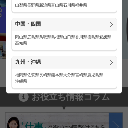
山梨県
長野県
新潟県
富山県
石川県
福井県
中国・四国
岡山県
広島県
鳥取県
島根県
山口県
香川県
徳島県
愛媛県
高知県
九州・沖縄
家電量販店の派遣・バイト求人
家電量販店で働くメリットをご紹介！
福岡県
佐賀県
長崎県
熊本県
大分県
宮崎県
鹿児島県
沖縄県
お役立ち情報コラム