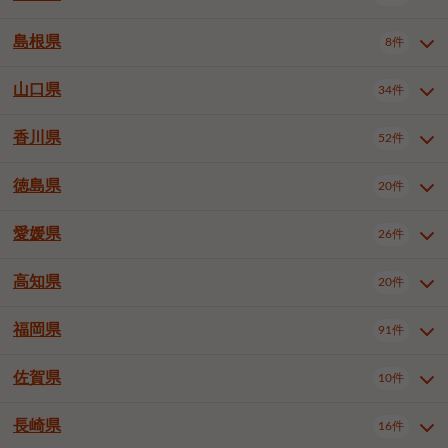
岡山市南区
倉敷市
津山市
6件
19件
7件
下伊那郡喬木村
木曽郡木曽町
1件
5件
広島市南区
広島市西区
10件
4件
島根県
8件
鳥取県全域
鳥取市
米子市
11件
2件
5件
笠岡市
総社市
瀬戸内市
1件
1件
1件
東筑摩郡麻績村
東筑摩郡山形村
1件
4件
広島市安佐南区
呉市
三原市
6件
2件
4件
倉吉市
西伯郡日吉津村
1件
3件
山口県
34件
島根県全域
松江市
出雲市
埴科郡坂城町
8件
5件
3件
1件
尾道市
福山市
東広島市
1件
12件
4件
香川県
廿日市市
安芸郡府中町
52件
1件
2件
山口県全域
下関市
宇部市
34件
7件
2件
安芸郡海田町
1件
山口市
防府市
下松市
9件
1件
6件
徳島県
20件
香川県全域
高松市
丸亀市
52件
41件
6件
岩国市
柳井市
周南市
4件
1件
1件
観音寺市
さぬき市
三豊市
1件
1件
1件
愛媛県
26件
徳島県全域
徳島市
阿南市
20件
13件
4件
山陽小野田市
3件
綾歌郡綾川町
2件
海部郡美波町
板野郡藍住町
1件
2件
高知県
20件
愛媛県全域
松山市
今治市
26件
13件
3件
宇和島市
新居浜市
西条市
1件
4件
1件
福岡県
91件
高知県全域
高知市
土佐市
20件
19件
1件
大洲市
四国中央市
東温市
1件
2件
1件
佐賀県
10件
福岡県全域
北九州市若松区
91件
2件
北九州市小倉北区
北九州市小倉南区
3件
3件
長崎県
16件
佐賀県全域
佐賀市
唐津市
10件
9件
1件