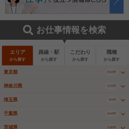
お仕事情報を検索
エリア
路線・駅
こだわり
職種
から探す
から探す
から探す
から探す
東京都
310件
神奈川県
135件
東京都全域
千代田区
310件
22件
中央区
港区
新宿区
11件
8件
27件
埼玉県
85件
神奈川県全域
横浜市西区
135件
29件
文京区
台東区
墨田区
3件
7件
9件
横浜市中区
横浜市磯子区
6件
1件
千葉県
144件
埼玉県全域
さいたま市北区
85件
2件
江東区
品川区
目黒区
6件
11件
5件
横浜市金沢区
横浜市港北区
2件
4件
さいたま市大宮区
さいたま市見沼区
10件
2件
茨城県
大田区
世田谷区
渋谷区
108件
4件
9件
22件
千葉県全域
千葉市中央区
144件
17件