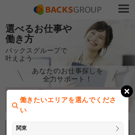
選べるお仕事や
働き方
バックスグループで
叶えよう
あなたのお仕事探しを
全力サポート！
はじめての方へ
働きたいエリアを選んでくださ
まずは相談
い
関東
働きたいエリアを選んでください