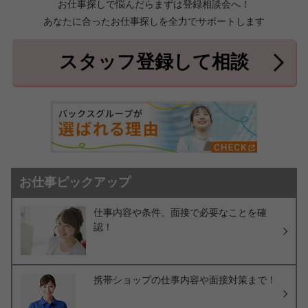
お仕事探しで悩んだらまずは登録相談会へ！
あなたに合ったお仕事探しを全力でサポートします
中頭郡北中城村
中頭郡中城村
7件
2件
中頭郡西原町
島尻郡与那原町
2件
1件
スタッフ登録して相談
島尻郡南風原町
3件
お仕事ピックアップ
仕事内容や条件、面接で必要なことを確
認！
携帯ショップの仕事内容や面接対策まで！