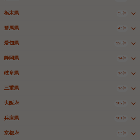
横浜市戸塚区
横浜市港南区
2件
6件
さいたま市浦和区
さいたま市緑区
3件
1件
中野区
杉並区
豊島区
2件
13件
61件
千葉市花見川区
千葉市稲毛区
4件
3件
栃木県
横浜市旭区
横浜市泉区
53件
4件
2件
茨城県全域
水戸市
日立市
108件
25件
6件
川越市
熊谷市
川口市
6件
1件
6件
北区
荒川区
板橋区
3件
1件
3件
千葉市若葉区
千葉市緑区
2件
2件
横浜市青葉区
横浜市都筑区
4件
7件
土浦市
古河市
石岡市
5件
3件
4件
群馬県
所沢市
飯能市
本庄市
45件
5件
1件
2件
栃木県全域
宇都宮市
足利市
53件
27件
2件
練馬区
足立区
葛飾区
5件
11件
5件
千葉市美浜区
市川市
船橋市
9件
9件
8件
川崎市川崎区
川崎市幸区
8件
8件
龍ケ崎市
常陸太田市
北茨城市
1件
2件
1件
東松山市
春日部市
狭山市
3件
7件
2件
佐野市
日光市
小山市
6件
1件
5件
江戸川区
八王子市
立川市
4件
8件
16件
愛知県
木更津市
松戸市
野田市
123件
7件
8件
4件
群馬県全域
前橋市
高崎市
45件
7件
16件
川崎市中原区
川崎市高津区
1件
1件
笠間市
取手市
牛久市
1件
2件
6件
羽生市
鴻巣市
深谷市
3件
2件
1件
真岡市
大田原市
那須塩原市
1件
3件
3件
武蔵野市
三鷹市
青梅市
7件
1件
1件
茂原市
成田市
佐倉市
5件
5件
1件
桐生市
伊勢崎市
太田市
1件
6件
7件
川崎市宮前区
川崎市麻生区
1件
1件
静岡県
つくば市
ひたちなか市
14件
17件
10件
愛知県全域
名古屋市千種区
123件
1件
上尾市
越谷市
蕨市
2件
5件
1件
さくら市
下野市
1件
1件
府中市（東京都）
昭島市
2件
2件
旭市
習志野市
柏市
1件
5件
15件
館林市
みどり市
1件
4件
相模原市緑区
相模原市南区
2件
2件
鹿嶋市
守谷市
那珂市
1件
4件
2件
名古屋市東区
名古屋市西区
1件
7件
戸田市
入間市
朝霞市
2件
3件
1件
岐阜県
河内郡上三川町
下都賀郡壬生町
16件
2件
1件
静岡県全域
静岡市葵区
調布市
14件
町田市
国分寺市
3件
4件
9件
2件
市原市
流山市
八千代市
7件
6件
1件
北群馬郡吉岡町
邑楽郡千代田町
2件
1件
横須賀市
平塚市
鎌倉市
3件
13件
3件
稲敷市
神栖市
鉾田市
1件
10件
2件
名古屋市中村区
名古屋市中区
22件
3件
志木市
久喜市
富士見市
1件
3件
2件
静岡市駿河区
富士市
藤枝市
清瀬市
3件
東久留米市
1件
多摩市
1件
2件
1件
1件
鴨川市
鎌ケ谷市
君津市
2件
1件
1件
三重県
16件
岐阜県全域
岐阜市
大垣市
藤沢市
16件
茅ヶ崎市
4件
秦野市
4件
13件
2件
1件
つくばみらい市
小美玉市
3件
1件
名古屋市昭和区
名古屋市瑞穂区
1件
1件
三郷市
蓮田市
坂戸市
3件
1件
2件
駿東郡清水町
浜松市中央区
稲城市
1件
5件
2件
浦安市
四街道市
印西市
3件
1件
9件
高山市
多治見市
羽島市
厚木市
1件
大和市
1件
伊勢原市
1件
2件
2件
2件
稲敷郡阿見町
1件
大阪府
名古屋市中川区
名古屋市港区
182件
1件
4件
三重県全域
津市
四日市市
幸手市
16件
児玉郡上里町
3件
2件
1件
1件
白井市
富里市
山武市
2件
2件
2件
土岐市
各務原市
可児市
海老名市
1件
座間市
1件
1件
1件
2件
名古屋市南区
名古屋市守山区
2件
1件
桑名市
鈴鹿市
員弁郡東員町
2件
6件
1件
兵庫県
101件
大阪府全域
大阪市西区
いすみ市
182件
長生郡長生村
2件
1件
1件
本巣市
本巣郡北方町
1件
1件
名古屋市緑区
名古屋市名東区
5件
1件
多気郡明和町
2件
大阪市港区
大阪市天王寺区
1件
1件
京都府
35件
兵庫県全域
神戸市東灘区
101件
4件
名古屋市天白区
豊橋市
岡崎市
1件
6件
16件