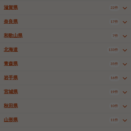
大阪市浪速区
大阪市東淀川区
4件
1件
神戸市兵庫区
神戸市長田区
2件
1件
一宮市
半田市
春日井市
3件
2件
3件
滋賀県
22件
京都府全域
京都市北区
35件
1件
大阪市生野区
大阪市阿倍野区
1件
2件
神戸市須磨区
神戸市垂水区
1件
11件
豊川市
津島市
豊田市
3件
1件
8件
京都市左京区
京都市中京区
2件
2件
奈良県
大阪市住吉区
大阪市西成区
17件
1件
1件
滋賀県全域
大津市
彦根市
22件
3件
1件
神戸市北区
神戸市中央区
4件
14件
安城市
西尾市
小牧市
5件
2件
1件
京都市下京区
京都市南区
10件
6件
大阪市鶴見区
大阪市住之江区
1件
1件
長浜市
近江八幡市
草津市
1件
2件
3件
和歌山県
神戸市西区
姫路市
尼崎市
7件
4件
7件
6件
奈良県全域
奈良市
大和高田市
稲沢市
17件
大府市
4件
知立市
1件
1件
1件
1件
京都市右京区
京都市伏見区
1件
2件
大阪市平野区
大阪市北区
2件
58件
守山市
甲賀市
湖南市
4件
2件
1件
明石市
西宮市
洲本市
6件
8件
1件
大和郡山市
橿原市
桜井市
高浜市
1件
日進市
4件
長久手市
2件
1件
2件
2件
北海道
京都市山科区
京都市西京区
133件
1件
1件
和歌山県全域
和歌山市
橋本市
7件
2件
1件
大阪市中央区
堺市堺区
13件
2件
東近江市
蒲生郡竜王町
4件
1件
芦屋市
伊丹市
豊岡市
1件
3件
1件
御所市
生駒市
香芝市
愛知郡東郷町
1件
丹羽郡扶桑町
1件
1件
6件
2件
福知山市
舞鶴市
綾部市
1件
1件
1件
御坊市
田辺市
岩出市
1件
1件
2件
堺市中区
堺市東区
堺市西区
1件
1件
2件
青森県
35件
北海道全域
札幌市中央区
133件
27件
加古川市
西脇市
宝塚市
11件
1件
2件
生駒郡斑鳩町
北葛城郡上牧町
知多郡東浦町
1件
額田郡幸田町
1件
4件
2件
宇治市
亀岡市
長岡京市
1件
2件
1件
堺市南区
堺市北区
堺市美原区
1件
2件
1件
札幌市北区
札幌市東区
19件
4件
三木市
川西市
三田市
2件
1件
1件
岩手県
16件
青森県全域
青森市
弘前市
35件
14件
7件
八幡市
2件
岸和田市
豊中市
吹田市
4件
6件
1件
札幌市白石区
札幌市豊平区
4件
8件
加西市
丹波篠山市
丹波市
1件
1件
1件
八戸市
三沢市
むつ市
9件
3件
2件
宮城県
19件
岩手県全域
盛岡市
花巻市
泉大津市
16件
高槻市
8件
守口市
1件
1件
5件
1件
札幌市西区
札幌市厚別区
17件
4件
宍粟市
加東市
たつの市
1件
2件
1件
北上市
一関市
奥州市
枚方市
2件
茨木市
1件
八尾市
4件
7件
4件
5件
秋田県
札幌市手稲区
札幌市清田区
10件
2件
5件
宮城県全域
仙台市青葉区
神崎郡福崎町
19件
揖保郡太子町
6件
1件
1件
泉佐野市
富田林市
寝屋川市
3件
2件
4件
函館市
小樽市
旭川市
4件
1件
10件
仙台市宮城野区
仙台市太白区
3件
1件
山形県
11件
秋田県全域
秋田市
大館市
10件
6件
2件
河内長野市
松原市
大東市
1件
1件
1件
釧路市
帯広市
北見市
2件
2件
4件
仙台市泉区
名取市
多賀城市
3件
1件
1件