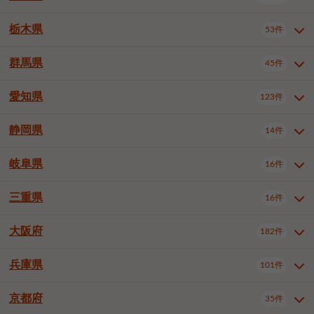
横浜市戸塚区
横浜市港南区
2件
6件
さいたま市浦和区
さいたま市緑区
3件
1件
中野区
杉並区
豊島区
2件
13件
61件
千葉市花見川区
千葉市稲毛区
4件
3件
栃木県
横浜市旭区
横浜市泉区
53件
4件
2件
茨城県全域
水戸市
日立市
108件
25件
6件
川越市
熊谷市
川口市
6件
1件
6件
北区
荒川区
板橋区
3件
1件
3件
千葉市若葉区
千葉市緑区
2件
2件
横浜市青葉区
横浜市都筑区
4件
7件
土浦市
古河市
石岡市
5件
3件
4件
群馬県
所沢市
飯能市
本庄市
45件
5件
1件
2件
栃木県全域
宇都宮市
足利市
53件
27件
2件
練馬区
足立区
葛飾区
5件
11件
5件
千葉市美浜区
市川市
船橋市
9件
9件
8件
川崎市川崎区
川崎市幸区
8件
8件
龍ケ崎市
常陸太田市
北茨城市
1件
2件
1件
東松山市
春日部市
狭山市
3件
7件
2件
佐野市
日光市
小山市
6件
1件
5件
江戸川区
八王子市
立川市
4件
8件
16件
愛知県
木更津市
松戸市
野田市
123件
7件
8件
4件
群馬県全域
前橋市
高崎市
45件
7件
16件
川崎市中原区
川崎市高津区
1件
1件
笠間市
取手市
牛久市
1件
2件
6件
羽生市
鴻巣市
深谷市
3件
2件
1件
真岡市
大田原市
那須塩原市
1件
3件
3件
武蔵野市
三鷹市
青梅市
7件
1件
1件
茂原市
成田市
佐倉市
5件
5件
1件
桐生市
伊勢崎市
太田市
1件
6件
7件
川崎市宮前区
川崎市麻生区
1件
1件
静岡県
つくば市
ひたちなか市
14件
17件
10件
愛知県全域
名古屋市千種区
123件
1件
上尾市
越谷市
蕨市
2件
5件
1件
さくら市
下野市
1件
1件
府中市（東京都）
昭島市
2件
2件
旭市
習志野市
柏市
1件
5件
15件
館林市
みどり市
1件
4件
相模原市緑区
相模原市南区
2件
2件
鹿嶋市
守谷市
那珂市
1件
4件
2件
名古屋市東区
名古屋市西区
1件
7件
戸田市
入間市
朝霞市
2件
3件
1件
岐阜県
河内郡上三川町
下都賀郡壬生町
16件
2件
1件
静岡県全域
静岡市葵区
調布市
14件
町田市
国分寺市
3件
4件
9件
2件
市原市
流山市
八千代市
7件
6件
1件
北群馬郡吉岡町
邑楽郡千代田町
2件
1件
横須賀市
平塚市
鎌倉市
3件
13件
3件
稲敷市
神栖市
鉾田市
1件
10件
2件
名古屋市中村区
名古屋市中区
22件
3件
志木市
久喜市
富士見市
1件
3件
2件
静岡市駿河区
富士市
藤枝市
清瀬市
3件
東久留米市
1件
多摩市
1件
2件
1件
1件
鴨川市
鎌ケ谷市
君津市
2件
1件
1件
三重県
16件
岐阜県全域
岐阜市
大垣市
藤沢市
16件
茅ヶ崎市
4件
秦野市
4件
13件
2件
1件
つくばみらい市
小美玉市
3件
1件
名古屋市昭和区
名古屋市瑞穂区
1件
1件
三郷市
蓮田市
坂戸市
3件
1件
2件
駿東郡清水町
浜松市中央区
稲城市
1件
5件
2件
浦安市
四街道市
印西市
3件
1件
9件
高山市
多治見市
羽島市
厚木市
1件
大和市
1件
伊勢原市
1件
2件
2件
2件
稲敷郡阿見町
1件
大阪府
名古屋市中川区
名古屋市港区
182件
1件
4件
三重県全域
津市
四日市市
幸手市
16件
児玉郡上里町
3件
2件
1件
1件
白井市
富里市
山武市
2件
2件
2件
土岐市
各務原市
可児市
海老名市
1件
座間市
1件
1件
1件
2件
名古屋市南区
名古屋市守山区
2件
1件
桑名市
鈴鹿市
員弁郡東員町
2件
6件
1件
兵庫県
101件
大阪府全域
大阪市西区
いすみ市
182件
長生郡長生村
2件
1件
1件
本巣市
本巣郡北方町
1件
1件
名古屋市緑区
名古屋市名東区
5件
1件
多気郡明和町
2件
大阪市港区
大阪市天王寺区
1件
1件
京都府
35件
兵庫県全域
神戸市東灘区
101件
4件
名古屋市天白区
豊橋市
岡崎市
1件
6件
16件