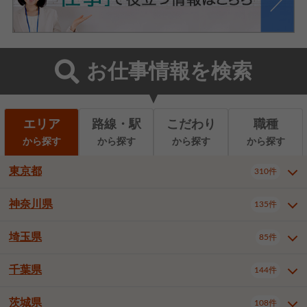
お仕事情報を検索
エリア
路線・駅
こだわり
職種
から探す
から探す
から探す
から探す
東京都
310件
神奈川県
135件
東京都全域
千代田区
310件
22件
中央区
港区
新宿区
11件
8件
27件
埼玉県
85件
神奈川県全域
横浜市西区
135件
29件
文京区
台東区
墨田区
3件
7件
9件
横浜市中区
横浜市磯子区
6件
1件
千葉県
144件
埼玉県全域
さいたま市北区
85件
2件
江東区
品川区
目黒区
6件
11件
5件
横浜市金沢区
横浜市港北区
2件
4件
さいたま市大宮区
さいたま市見沼区
10件
2件
茨城県
大田区
世田谷区
渋谷区
108件
4件
9件
22件
千葉県全域
千葉市中央区
144件
17件