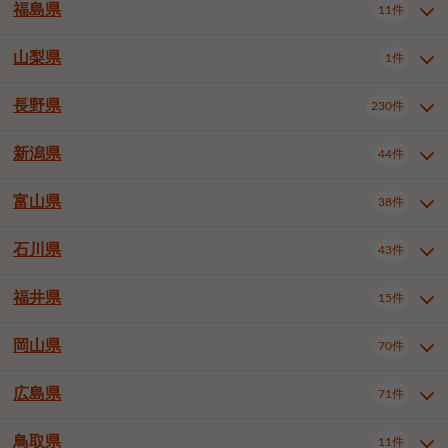
大仙市
2件
福島県
11件
和泉市
箕面市
柏原市
12件
5件
1件
山形県全域
山形市
米沢市
11件
5件
1件
岩見沢市
網走市
苫小牧市
3件
1件
3件
柴田郡大河原町
宮城郡利府町
1件
1件
羽曳野市
門真市
摂津市
2件
3件
1件
鶴岡市
新庄市
上山市
1件
1件
2件
江別市
紋別市
千歳市
3件
1件
2件
山梨県
富谷市
1件
2件
福島県全域
福島市
会津若松市
11件
3件
1件
高石市
藤井寺市
東大阪市
1件
1件
7件
天童市
1件
恵庭市
北広島市
紋別郡遠軽町
3件
1件
1件
郡山市
いわき市
5件
2件
長野県
230件
山梨県全域
中巨摩郡昭和町
1件
1件
泉南市
四條畷市
大阪狭山市
1件
2件
1件
釧路郡釧路町
厚岸郡厚岸町
1件
1件
新潟県
44件
長野県全域
長野市
松本市
230件
63件
40件
上田市
岡谷市
飯田市
19件
3件
20件
富山県
38件
新潟県全域
新潟市東区
44件
2件
諏訪市
須坂市
小諸市
5件
13件
4件
新潟市中央区
新潟市江南区
11件
3件
石川県
43件
富山県全域
富山市
高岡市
38件
27件
5件
伊那市
駒ヶ根市
中野市
6件
6件
2件
新潟市西区
長岡市
柏崎市
4件
11件
1件
砺波市
小矢部市
射水市
1件
2件
3件
福井県
大町市
飯山市
茅野市
15件
1件
5件
2件
石川県全域
金沢市
小松市
43件
22件
4件
新発田市
小千谷市
見附市
3件
1件
1件
塩尻市
佐久市
千曲市
2件
12件
4件
白山市
野々市市
4件
13件
岡山県
燕市
上越市
佐渡市
70件
3件
3件
1件
福井県全域
福井市
越前市
15件
12件
3件
安曇野市
北佐久郡軽井沢町
2件
4件
広島県
71件
岡山県全域
岡山市北区
70件
27件
諏訪郡下諏訪町
諏訪郡富士見町
1件
1件
岡山市中区
岡山市東区
6件
2件
上伊那郡箕輪町
上伊那郡宮田村
2件
1件
鳥取県
11件
広島県全域
広島市中区
71件
24件