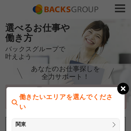
選べるお仕事や
働き方
バックスグループで
叶えよう
あなたのお仕事探しを
全力サポート！
はじめての方へ
働きたいエリアを選んでくださ
まずは相談
い
関東
働きたいエリアを選んでください