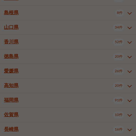
岡山市南区
倉敷市
津山市
6件
19件
7件
下伊那郡喬木村
木曽郡木曽町
1件
5件
広島市南区
広島市西区
10件
4件
島根県
8件
鳥取県全域
鳥取市
米子市
11件
2件
5件
笠岡市
総社市
瀬戸内市
1件
1件
1件
東筑摩郡麻績村
東筑摩郡山形村
1件
4件
広島市安佐南区
呉市
三原市
6件
2件
4件
倉吉市
西伯郡日吉津村
1件
3件
山口県
34件
島根県全域
松江市
出雲市
埴科郡坂城町
8件
5件
3件
1件
尾道市
福山市
東広島市
1件
12件
4件
香川県
廿日市市
安芸郡府中町
52件
1件
2件
山口県全域
下関市
宇部市
34件
7件
2件
安芸郡海田町
1件
山口市
防府市
下松市
9件
1件
6件
徳島県
20件
香川県全域
高松市
丸亀市
52件
41件
6件
岩国市
柳井市
周南市
4件
1件
1件
観音寺市
さぬき市
三豊市
1件
1件
1件
愛媛県
26件
徳島県全域
徳島市
阿南市
20件
13件
4件
山陽小野田市
3件
綾歌郡綾川町
2件
海部郡美波町
板野郡藍住町
1件
2件
高知県
20件
愛媛県全域
松山市
今治市
26件
13件
3件
宇和島市
新居浜市
西条市
1件
4件
1件
福岡県
91件
高知県全域
高知市
土佐市
20件
19件
1件
大洲市
四国中央市
東温市
1件
2件
1件
佐賀県
10件
福岡県全域
北九州市若松区
91件
2件
北九州市小倉北区
北九州市小倉南区
3件
3件
長崎県
16件
佐賀県全域
佐賀市
唐津市
10件
9件
1件