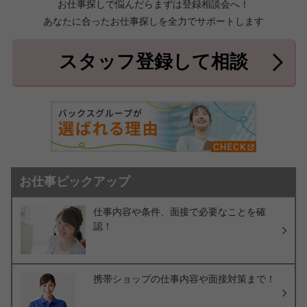
お仕事探しで悩んだらまずは登録相談会へ！
あなたに合ったお仕事探しを全力でサポートします
中頭郡北中城村
中頭郡中城村
7件
2件
中頭郡西原町
島尻郡与那原町
2件
1件
スタッフ登録して相談
島尻郡南風原町
3件
お仕事ピックアップ
仕事内容や条件、面接で必要なことを確
認！
携帯ショップの仕事内容や面接対策まで！