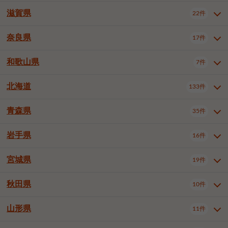
大阪市浪速区
大阪市東淀川区
4件
1件
神戸市兵庫区
神戸市長田区
2件
1件
一宮市
半田市
春日井市
3件
2件
3件
滋賀県
22件
京都府全域
京都市北区
35件
1件
大阪市生野区
大阪市阿倍野区
1件
2件
神戸市須磨区
神戸市垂水区
1件
11件
豊川市
津島市
豊田市
3件
1件
8件
京都市左京区
京都市中京区
2件
2件
奈良県
大阪市住吉区
大阪市西成区
17件
1件
1件
滋賀県全域
大津市
彦根市
22件
3件
1件
神戸市北区
神戸市中央区
4件
14件
安城市
西尾市
小牧市
5件
2件
1件
京都市下京区
京都市南区
10件
6件
大阪市鶴見区
大阪市住之江区
1件
1件
長浜市
近江八幡市
草津市
1件
2件
3件
和歌山県
神戸市西区
姫路市
尼崎市
7件
4件
7件
6件
奈良県全域
奈良市
大和高田市
稲沢市
17件
大府市
4件
知立市
1件
1件
1件
1件
京都市右京区
京都市伏見区
1件
2件
大阪市平野区
大阪市北区
2件
58件
守山市
甲賀市
湖南市
4件
2件
1件
明石市
西宮市
洲本市
6件
8件
1件
大和郡山市
橿原市
桜井市
高浜市
1件
日進市
4件
長久手市
2件
1件
2件
2件
北海道
京都市山科区
京都市西京区
133件
1件
1件
和歌山県全域
和歌山市
橋本市
7件
2件
1件
大阪市中央区
堺市堺区
13件
2件
東近江市
蒲生郡竜王町
4件
1件
芦屋市
伊丹市
豊岡市
1件
3件
1件
御所市
生駒市
香芝市
愛知郡東郷町
1件
丹羽郡扶桑町
1件
1件
6件
2件
福知山市
舞鶴市
綾部市
1件
1件
1件
御坊市
田辺市
岩出市
1件
1件
2件
堺市中区
堺市東区
堺市西区
1件
1件
2件
青森県
35件
北海道全域
札幌市中央区
133件
27件
加古川市
西脇市
宝塚市
11件
1件
2件
生駒郡斑鳩町
北葛城郡上牧町
知多郡東浦町
1件
額田郡幸田町
1件
4件
2件
宇治市
亀岡市
長岡京市
1件
2件
1件
堺市南区
堺市北区
堺市美原区
1件
2件
1件
札幌市北区
札幌市東区
19件
4件
三木市
川西市
三田市
2件
1件
1件
岩手県
16件
青森県全域
青森市
弘前市
35件
14件
7件
八幡市
2件
岸和田市
豊中市
吹田市
4件
6件
1件
札幌市白石区
札幌市豊平区
4件
8件
加西市
丹波篠山市
丹波市
1件
1件
1件
八戸市
三沢市
むつ市
9件
3件
2件
宮城県
19件
岩手県全域
盛岡市
花巻市
泉大津市
16件
高槻市
8件
守口市
1件
1件
5件
1件
札幌市西区
札幌市厚別区
17件
4件
宍粟市
加東市
たつの市
1件
2件
1件
北上市
一関市
奥州市
枚方市
2件
茨木市
1件
八尾市
4件
7件
4件
5件
秋田県
札幌市手稲区
札幌市清田区
10件
2件
5件
宮城県全域
仙台市青葉区
神崎郡福崎町
19件
揖保郡太子町
6件
1件
1件
泉佐野市
富田林市
寝屋川市
3件
2件
4件
函館市
小樽市
旭川市
4件
1件
10件
仙台市宮城野区
仙台市太白区
3件
1件
山形県
11件
秋田県全域
秋田市
大館市
10件
6件
2件
河内長野市
松原市
大東市
1件
1件
1件
釧路市
帯広市
北見市
2件
2件
4件
仙台市泉区
名取市
多賀城市
3件
1件
1件