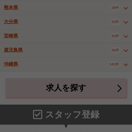
北九州市八幡東区
北九州市八幡西区
3件
3件
熊本県
28件
長崎県全域
長崎市
佐世保市
16件
4件
6件
福岡市東区
福岡市博多区
4件
17件
島原市
諫早市
大村市
1件
2件
1件
大分県
福岡市中央区
福岡市西区
20件
9件
3件
熊本県全域
熊本市中央区
28件
7件
西彼杵郡時津町
2件
福岡市城南区
福岡市早良区
1件
2件
熊本市西区
熊本市南区
1件
2件
宮崎県
26件
大分県全域
大分市
別府市
20件
16件
1件
大牟田市
久留米市
直方市
2件
6件
1件
熊本市北区
八代市
人吉市
1件
1件
2件
中津市
3件
鹿児島県
46件
宮崎県全域
宮崎市
都城市
26件
14件
9件
飯塚市
田川市
八女市
1件
3件
1件
荒尾市
山鹿市
菊池市
2件
1件
1件
延岡市
日南市
日向市
1件
1件
1件
行橋市
中間市
小郡市
2件
1件
3件
沖縄県
宇土市
宇城市
天草市
141件
1件
1件
1件
鹿児島県全域
鹿児島市
46件
25件
筑紫野市
春日市
大野城市
3件
4件
1件
合志市
菊池郡菊陽町
1件
4件
鹿屋市
阿久根市
出水市
6件
1件
3件
沖縄県全域
那覇市
宜野湾市
141件
32件
7件
宗像市
太宰府市
福津市
1件
1件
1件
上益城郡御船町
2件
求人を探す
薩摩川内市
日置市
曽於市
4件
1件
1件
石垣市
浦添市
名護市
2件
24件
6件
糟屋郡志免町
糟屋郡新宮町
4件
2件
霧島市
南さつま市
姶良市
3件
1件
1件
糸満市
沖縄市
豊見城市
3件
8件
9件
糟屋郡久山町
那珂川市
3件
1件
うるま市
宮古島市
南城市
18件
2件
3件
スタッフ登録
国頭郡本部町
国頭郡金武町
1件
2件
中頭郡読谷村
中頭郡北谷町
3件
6件