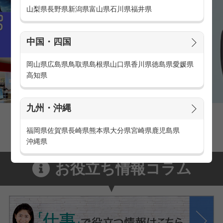
山梨県
長野県
新潟県
富山県
石川県
福井県
中国・四国
岡山県
広島県
鳥取県
島根県
山口県
香川県
徳島県
愛媛県
高知県
九州・沖縄
家電量販店の派遣・バイト求人
家電量販店で働くメリットをご紹介！
福岡県
佐賀県
長崎県
熊本県
大分県
宮崎県
鹿児島県
沖縄県
お役立ち情報コラム