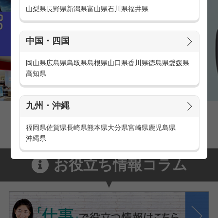
山梨県
長野県
新潟県
富山県
石川県
福井県
中国・四国
岡山県
広島県
鳥取県
島根県
山口県
香川県
徳島県
愛媛県
高知県
九州・沖縄
家電量販店の派遣・バイト求人
家電量販店で働くメリットをご紹介！
福岡県
佐賀県
長崎県
熊本県
大分県
宮崎県
鹿児島県
沖縄県
お役立ち情報コラム