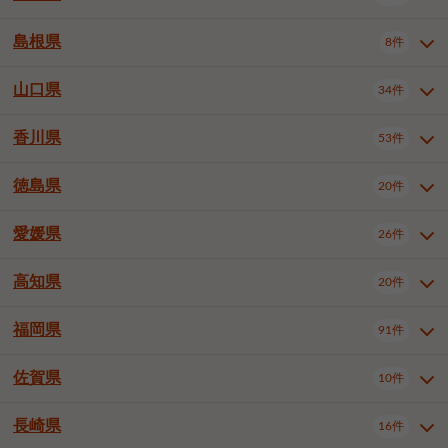
岡山市南区
倉敷市
津山市
6件
19件
7件
下伊那郡喬木村
木曽郡木曽町
1件
5件
広島市南区
広島市西区
10件
4件
島根県
8件
鳥取県全域
鳥取市
米子市
11件
2件
5件
笠岡市
総社市
瀬戸内市
1件
1件
1件
東筑摩郡麻績村
東筑摩郡山形村
1件
4件
広島市安佐南区
呉市
三原市
6件
2件
4件
倉吉市
西伯郡日吉津村
1件
3件
山口県
34件
島根県全域
松江市
出雲市
埴科郡坂城町
8件
5件
3件
1件
尾道市
福山市
東広島市
1件
12件
4件
香川県
廿日市市
安芸郡府中町
53件
1件
2件
山口県全域
下関市
宇部市
34件
7件
2件
安芸郡海田町
1件
山口市
防府市
下松市
9件
1件
6件
徳島県
20件
香川県全域
高松市
丸亀市
53件
42件
6件
岩国市
柳井市
周南市
4件
1件
1件
観音寺市
さぬき市
三豊市
1件
1件
1件
愛媛県
26件
徳島県全域
徳島市
阿南市
20件
13件
4件
山陽小野田市
3件
綾歌郡綾川町
2件
海部郡美波町
板野郡藍住町
1件
2件
高知県
20件
愛媛県全域
松山市
今治市
26件
13件
3件
宇和島市
新居浜市
西条市
1件
4件
1件
福岡県
91件
高知県全域
高知市
土佐市
20件
19件
1件
大洲市
四国中央市
東温市
1件
2件
1件
佐賀県
10件
福岡県全域
北九州市若松区
91件
2件
北九州市小倉北区
北九州市小倉南区
3件
3件
長崎県
16件
佐賀県全域
佐賀市
唐津市
10件
9件
1件