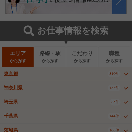
お仕事情報を検索
エリア
路線・駅
こだわり
職種
から探す
から探す
から探す
から探す
東京都
310件
神奈川県
135件
東京都全域
千代田区
310件
22件
中央区
港区
新宿区
11件
8件
27件
埼玉県
85件
神奈川県全域
横浜市西区
135件
29件
文京区
台東区
墨田区
3件
7件
9件
横浜市中区
横浜市磯子区
6件
1件
千葉県
144件
埼玉県全域
さいたま市北区
85件
2件
江東区
品川区
目黒区
6件
11件
5件
横浜市金沢区
横浜市港北区
2件
4件
さいたま市大宮区
さいたま市見沼区
10件
2件
茨城県
大田区
世田谷区
渋谷区
108件
4件
9件
22件
千葉県全域
千葉市中央区
144件
17件