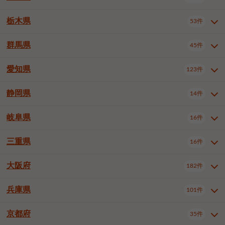
横浜市戸塚区
横浜市港南区
2件
6件
さいたま市浦和区
さいたま市緑区
3件
1件
中野区
杉並区
豊島区
2件
13件
61件
千葉市花見川区
千葉市稲毛区
4件
3件
栃木県
横浜市旭区
横浜市泉区
53件
4件
2件
茨城県全域
水戸市
日立市
108件
25件
6件
川越市
熊谷市
川口市
6件
1件
6件
北区
荒川区
板橋区
3件
1件
3件
千葉市若葉区
千葉市緑区
2件
2件
横浜市青葉区
横浜市都筑区
4件
7件
土浦市
古河市
石岡市
5件
3件
4件
群馬県
所沢市
飯能市
本庄市
45件
5件
1件
2件
栃木県全域
宇都宮市
足利市
53件
27件
2件
練馬区
足立区
葛飾区
5件
11件
5件
千葉市美浜区
市川市
船橋市
9件
9件
8件
川崎市川崎区
川崎市幸区
8件
8件
龍ケ崎市
常陸太田市
北茨城市
1件
2件
1件
東松山市
春日部市
狭山市
3件
7件
2件
佐野市
日光市
小山市
6件
1件
5件
江戸川区
八王子市
立川市
4件
8件
16件
愛知県
木更津市
松戸市
野田市
123件
7件
8件
4件
群馬県全域
前橋市
高崎市
45件
7件
16件
川崎市中原区
川崎市高津区
1件
1件
笠間市
取手市
牛久市
1件
2件
6件
羽生市
鴻巣市
深谷市
3件
2件
1件
真岡市
大田原市
那須塩原市
1件
3件
3件
武蔵野市
三鷹市
青梅市
7件
1件
1件
茂原市
成田市
佐倉市
5件
5件
1件
桐生市
伊勢崎市
太田市
1件
6件
7件
川崎市宮前区
川崎市麻生区
1件
1件
静岡県
つくば市
ひたちなか市
14件
17件
10件
愛知県全域
名古屋市千種区
123件
1件
上尾市
越谷市
蕨市
2件
5件
1件
さくら市
下野市
1件
1件
府中市（東京都）
昭島市
2件
2件
旭市
習志野市
柏市
1件
5件
15件
館林市
みどり市
1件
4件
相模原市緑区
相模原市南区
2件
2件
鹿嶋市
守谷市
那珂市
1件
4件
2件
名古屋市東区
名古屋市西区
1件
7件
戸田市
入間市
朝霞市
2件
3件
1件
岐阜県
河内郡上三川町
下都賀郡壬生町
16件
2件
1件
静岡県全域
静岡市葵区
調布市
14件
町田市
国分寺市
3件
4件
9件
2件
市原市
流山市
八千代市
7件
6件
1件
北群馬郡吉岡町
邑楽郡千代田町
2件
1件
横須賀市
平塚市
鎌倉市
3件
13件
3件
稲敷市
神栖市
鉾田市
1件
10件
2件
名古屋市中村区
名古屋市中区
22件
3件
志木市
久喜市
富士見市
1件
3件
2件
静岡市駿河区
富士市
藤枝市
清瀬市
3件
東久留米市
1件
多摩市
1件
2件
1件
1件
鴨川市
鎌ケ谷市
君津市
2件
1件
1件
三重県
16件
岐阜県全域
岐阜市
大垣市
藤沢市
16件
茅ヶ崎市
4件
秦野市
4件
13件
2件
1件
つくばみらい市
小美玉市
3件
1件
名古屋市昭和区
名古屋市瑞穂区
1件
1件
三郷市
蓮田市
坂戸市
3件
1件
2件
駿東郡清水町
浜松市中央区
稲城市
1件
5件
2件
浦安市
四街道市
印西市
3件
1件
9件
高山市
多治見市
羽島市
厚木市
1件
大和市
1件
伊勢原市
1件
2件
2件
2件
稲敷郡阿見町
1件
大阪府
名古屋市中川区
名古屋市港区
182件
1件
4件
三重県全域
津市
四日市市
幸手市
16件
児玉郡上里町
3件
2件
1件
1件
白井市
富里市
山武市
2件
2件
2件
土岐市
各務原市
可児市
海老名市
1件
座間市
1件
1件
1件
2件
名古屋市南区
名古屋市守山区
2件
1件
桑名市
鈴鹿市
員弁郡東員町
2件
6件
1件
兵庫県
101件
大阪府全域
大阪市西区
いすみ市
182件
長生郡長生村
2件
1件
1件
本巣市
本巣郡北方町
1件
1件
名古屋市緑区
名古屋市名東区
5件
1件
多気郡明和町
2件
大阪市港区
大阪市天王寺区
1件
1件
京都府
35件
兵庫県全域
神戸市東灘区
101件
4件
名古屋市天白区
豊橋市
岡崎市
1件
6件
16件