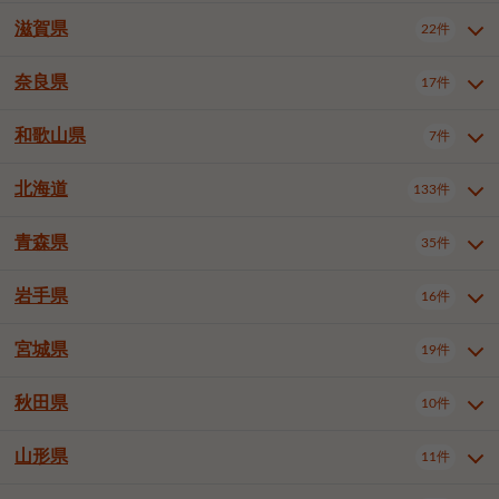
大阪市浪速区
大阪市東淀川区
4件
1件
神戸市兵庫区
神戸市長田区
2件
1件
一宮市
半田市
春日井市
3件
2件
3件
滋賀県
22件
京都府全域
京都市北区
35件
1件
大阪市生野区
大阪市阿倍野区
1件
2件
神戸市須磨区
神戸市垂水区
1件
11件
豊川市
津島市
豊田市
3件
1件
8件
京都市左京区
京都市中京区
2件
2件
奈良県
大阪市住吉区
大阪市西成区
17件
1件
1件
滋賀県全域
大津市
彦根市
22件
3件
1件
神戸市北区
神戸市中央区
4件
14件
安城市
西尾市
小牧市
5件
2件
1件
京都市下京区
京都市南区
10件
6件
大阪市鶴見区
大阪市住之江区
1件
1件
長浜市
近江八幡市
草津市
1件
2件
3件
和歌山県
神戸市西区
姫路市
尼崎市
7件
4件
7件
6件
奈良県全域
奈良市
大和高田市
稲沢市
17件
大府市
4件
知立市
1件
1件
1件
1件
京都市右京区
京都市伏見区
1件
2件
大阪市平野区
大阪市北区
2件
58件
守山市
甲賀市
湖南市
4件
2件
1件
明石市
西宮市
洲本市
6件
8件
1件
大和郡山市
橿原市
桜井市
高浜市
1件
日進市
4件
長久手市
2件
1件
2件
2件
北海道
京都市山科区
京都市西京区
133件
1件
1件
和歌山県全域
和歌山市
橋本市
7件
2件
1件
大阪市中央区
堺市堺区
13件
2件
東近江市
蒲生郡竜王町
4件
1件
芦屋市
伊丹市
豊岡市
1件
3件
1件
御所市
生駒市
香芝市
愛知郡東郷町
1件
丹羽郡扶桑町
1件
1件
6件
2件
福知山市
舞鶴市
綾部市
1件
1件
1件
御坊市
田辺市
岩出市
1件
1件
2件
堺市中区
堺市東区
堺市西区
1件
1件
2件
青森県
35件
北海道全域
札幌市中央区
133件
27件
加古川市
西脇市
宝塚市
11件
1件
2件
生駒郡斑鳩町
北葛城郡上牧町
知多郡東浦町
1件
額田郡幸田町
1件
4件
2件
宇治市
亀岡市
長岡京市
1件
2件
1件
堺市南区
堺市北区
堺市美原区
1件
2件
1件
札幌市北区
札幌市東区
19件
4件
三木市
川西市
三田市
2件
1件
1件
岩手県
16件
青森県全域
青森市
弘前市
35件
14件
7件
八幡市
2件
岸和田市
豊中市
吹田市
4件
6件
1件
札幌市白石区
札幌市豊平区
4件
8件
加西市
丹波篠山市
丹波市
1件
1件
1件
八戸市
三沢市
むつ市
9件
3件
2件
宮城県
19件
岩手県全域
盛岡市
花巻市
泉大津市
16件
高槻市
8件
守口市
1件
1件
5件
1件
札幌市西区
札幌市厚別区
17件
4件
宍粟市
加東市
たつの市
1件
2件
1件
北上市
一関市
奥州市
枚方市
2件
茨木市
1件
八尾市
4件
7件
4件
5件
秋田県
札幌市手稲区
札幌市清田区
10件
2件
5件
宮城県全域
仙台市青葉区
神崎郡福崎町
19件
揖保郡太子町
6件
1件
1件
泉佐野市
富田林市
寝屋川市
3件
2件
4件
函館市
小樽市
旭川市
4件
1件
10件
仙台市宮城野区
仙台市太白区
3件
1件
山形県
11件
秋田県全域
秋田市
大館市
10件
6件
2件
河内長野市
松原市
大東市
1件
1件
1件
釧路市
帯広市
北見市
2件
2件
4件
仙台市泉区
名取市
多賀城市
3件
1件
1件