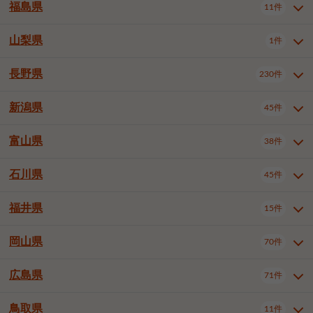
大仙市
2件
福島県
11件
和泉市
箕面市
柏原市
12件
5件
1件
山形県全域
山形市
米沢市
11件
5件
1件
岩見沢市
網走市
苫小牧市
3件
1件
3件
柴田郡大河原町
宮城郡利府町
1件
1件
羽曳野市
門真市
摂津市
2件
3件
1件
鶴岡市
新庄市
上山市
1件
1件
2件
江別市
紋別市
千歳市
3件
1件
2件
山梨県
富谷市
1件
2件
福島県全域
福島市
会津若松市
11件
3件
1件
高石市
藤井寺市
東大阪市
1件
1件
7件
天童市
1件
恵庭市
北広島市
紋別郡遠軽町
3件
1件
1件
郡山市
いわき市
5件
2件
長野県
230件
山梨県全域
中巨摩郡昭和町
1件
1件
泉南市
四條畷市
大阪狭山市
1件
2件
1件
釧路郡釧路町
厚岸郡厚岸町
1件
1件
新潟県
45件
長野県全域
長野市
松本市
230件
63件
40件
上田市
岡谷市
飯田市
19件
3件
20件
富山県
38件
新潟県全域
新潟市東区
45件
2件
諏訪市
須坂市
小諸市
5件
13件
4件
新潟市中央区
新潟市江南区
12件
3件
石川県
45件
富山県全域
富山市
高岡市
38件
27件
5件
伊那市
駒ヶ根市
中野市
6件
6件
2件
新潟市西区
長岡市
柏崎市
4件
11件
1件
砺波市
小矢部市
射水市
1件
2件
3件
福井県
大町市
飯山市
茅野市
15件
1件
5件
2件
石川県全域
金沢市
小松市
45件
22件
4件
新発田市
小千谷市
見附市
3件
1件
1件
塩尻市
佐久市
千曲市
2件
12件
4件
白山市
野々市市
6件
13件
岡山県
燕市
上越市
佐渡市
70件
3件
3件
1件
福井県全域
福井市
越前市
15件
12件
3件
安曇野市
北佐久郡軽井沢町
2件
4件
広島県
71件
岡山県全域
岡山市北区
70件
27件
諏訪郡下諏訪町
諏訪郡富士見町
1件
1件
岡山市中区
岡山市東区
6件
2件
上伊那郡箕輪町
上伊那郡宮田村
2件
1件
鳥取県
11件
広島県全域
広島市中区
71件
24件