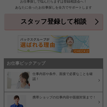
お仕事探しで悩んだらまずは登録相談会へ！
あなたに合ったお仕事探しを全力でサポートします
中頭郡北中城村
中頭郡中城村
7件
2件
中頭郡西原町
島尻郡与那原町
2件
1件
スタッフ登録して相談
島尻郡南風原町
3件
お仕事ピックアップ
仕事内容や条件、面接で必要なことを確
認！
携帯ショップの仕事内容や面接対策まで！