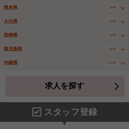
北九州市八幡東区
北九州市八幡西区
3件
3件
熊本県
28件
長崎県全域
長崎市
佐世保市
16件
4件
6件
福岡市東区
福岡市博多区
4件
17件
島原市
諫早市
大村市
1件
2件
1件
大分県
福岡市中央区
福岡市西区
20件
9件
3件
熊本県全域
熊本市中央区
28件
7件
西彼杵郡時津町
2件
福岡市城南区
福岡市早良区
1件
2件
熊本市西区
熊本市南区
1件
2件
宮崎県
26件
大分県全域
大分市
別府市
20件
16件
1件
大牟田市
久留米市
直方市
2件
6件
1件
熊本市北区
八代市
人吉市
1件
1件
2件
中津市
3件
鹿児島県
46件
宮崎県全域
宮崎市
都城市
26件
14件
9件
飯塚市
田川市
八女市
1件
3件
1件
荒尾市
山鹿市
菊池市
2件
1件
1件
延岡市
日南市
日向市
1件
1件
1件
行橋市
中間市
小郡市
2件
1件
3件
沖縄県
宇土市
宇城市
天草市
141件
1件
1件
1件
鹿児島県全域
鹿児島市
46件
25件
筑紫野市
春日市
大野城市
3件
4件
1件
合志市
菊池郡菊陽町
1件
4件
鹿屋市
阿久根市
出水市
6件
1件
3件
沖縄県全域
那覇市
宜野湾市
141件
32件
7件
宗像市
太宰府市
福津市
1件
1件
1件
上益城郡御船町
2件
求人を探す
薩摩川内市
日置市
曽於市
4件
1件
1件
石垣市
浦添市
名護市
2件
24件
6件
糟屋郡志免町
糟屋郡新宮町
4件
2件
霧島市
南さつま市
姶良市
3件
1件
1件
糸満市
沖縄市
豊見城市
3件
8件
9件
糟屋郡久山町
那珂川市
3件
1件
うるま市
宮古島市
南城市
18件
2件
3件
スタッフ登録
国頭郡本部町
国頭郡金武町
1件
2件
中頭郡読谷村
中頭郡北谷町
3件
6件