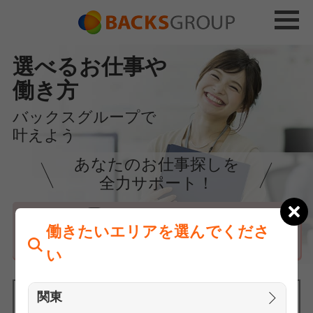
選べるお仕事や
働き方
バックスグループで
叶えよう
あなたのお仕事探しを
全力サポート！
はじめての方へ
働きたいエリアを選んでくださ
まずは相談
い
関東
働きたいエリアを選んでください