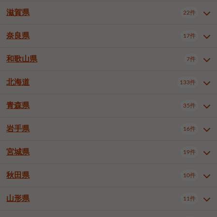
大阪市浪速区
大阪市東淀川区
4件
1件
神戸市兵庫区
神戸市長田区
2件
1件
一宮市
半田市
春日井市
3件
2件
3件
滋賀県
22件
京都府全域
京都市北区
35件
1件
大阪市生野区
大阪市阿倍野区
1件
2件
神戸市須磨区
神戸市垂水区
1件
11件
豊川市
津島市
豊田市
3件
1件
8件
京都市左京区
京都市中京区
2件
2件
奈良県
大阪市住吉区
大阪市西成区
17件
1件
1件
滋賀県全域
大津市
彦根市
22件
3件
1件
神戸市北区
神戸市中央区
4件
14件
安城市
西尾市
小牧市
5件
2件
1件
京都市下京区
京都市南区
10件
6件
大阪市鶴見区
大阪市住之江区
1件
1件
長浜市
近江八幡市
草津市
1件
2件
3件
和歌山県
神戸市西区
姫路市
尼崎市
7件
4件
7件
6件
奈良県全域
奈良市
大和高田市
稲沢市
17件
大府市
4件
知立市
1件
1件
1件
1件
京都市右京区
京都市伏見区
1件
2件
大阪市平野区
大阪市北区
2件
58件
守山市
甲賀市
湖南市
4件
2件
1件
明石市
西宮市
洲本市
6件
8件
1件
大和郡山市
橿原市
桜井市
高浜市
1件
日進市
4件
長久手市
2件
1件
2件
2件
北海道
京都市山科区
京都市西京区
133件
1件
1件
和歌山県全域
和歌山市
橋本市
7件
2件
1件
大阪市中央区
堺市堺区
13件
2件
東近江市
蒲生郡竜王町
4件
1件
芦屋市
伊丹市
豊岡市
1件
3件
1件
御所市
生駒市
香芝市
愛知郡東郷町
1件
丹羽郡扶桑町
1件
1件
6件
2件
福知山市
舞鶴市
綾部市
1件
1件
1件
御坊市
田辺市
岩出市
1件
1件
2件
堺市中区
堺市東区
堺市西区
1件
1件
2件
青森県
35件
北海道全域
札幌市中央区
133件
27件
加古川市
西脇市
宝塚市
11件
1件
2件
生駒郡斑鳩町
北葛城郡上牧町
知多郡東浦町
1件
額田郡幸田町
1件
4件
2件
宇治市
亀岡市
長岡京市
1件
2件
1件
堺市南区
堺市北区
堺市美原区
1件
2件
1件
札幌市北区
札幌市東区
19件
4件
三木市
川西市
三田市
2件
1件
1件
岩手県
16件
青森県全域
青森市
弘前市
35件
14件
7件
八幡市
2件
岸和田市
豊中市
吹田市
4件
6件
1件
札幌市白石区
札幌市豊平区
4件
8件
加西市
丹波篠山市
丹波市
1件
1件
1件
八戸市
三沢市
むつ市
9件
3件
2件
宮城県
19件
岩手県全域
盛岡市
花巻市
泉大津市
16件
高槻市
8件
守口市
1件
1件
5件
1件
札幌市西区
札幌市厚別区
17件
4件
宍粟市
加東市
たつの市
1件
2件
1件
北上市
一関市
奥州市
枚方市
2件
茨木市
1件
八尾市
4件
7件
4件
5件
秋田県
札幌市手稲区
札幌市清田区
10件
2件
5件
宮城県全域
仙台市青葉区
神崎郡福崎町
19件
揖保郡太子町
6件
1件
1件
泉佐野市
富田林市
寝屋川市
3件
2件
4件
函館市
小樽市
旭川市
4件
1件
10件
仙台市宮城野区
仙台市太白区
3件
1件
山形県
11件
秋田県全域
秋田市
大館市
10件
6件
2件
河内長野市
松原市
大東市
1件
1件
1件
釧路市
帯広市
北見市
2件
2件
4件
仙台市泉区
名取市
多賀城市
3件
1件
1件