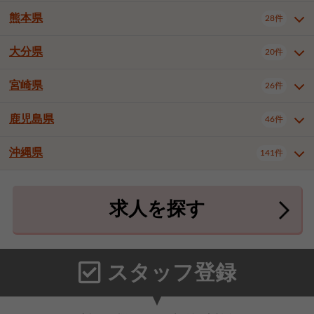
北九州市八幡東区
北九州市八幡西区
3件
3件
熊本県
28件
長崎県全域
長崎市
佐世保市
16件
4件
6件
福岡市東区
福岡市博多区
4件
17件
島原市
諫早市
大村市
1件
2件
1件
大分県
福岡市中央区
福岡市西区
20件
9件
3件
熊本県全域
熊本市中央区
28件
7件
西彼杵郡時津町
2件
福岡市城南区
福岡市早良区
1件
2件
熊本市西区
熊本市南区
1件
2件
宮崎県
26件
大分県全域
大分市
別府市
20件
16件
1件
大牟田市
久留米市
直方市
2件
6件
1件
熊本市北区
八代市
人吉市
1件
1件
2件
中津市
3件
鹿児島県
46件
宮崎県全域
宮崎市
都城市
26件
14件
9件
飯塚市
田川市
八女市
1件
3件
1件
荒尾市
山鹿市
菊池市
2件
1件
1件
延岡市
日南市
日向市
1件
1件
1件
行橋市
中間市
小郡市
2件
1件
3件
沖縄県
宇土市
宇城市
天草市
141件
1件
1件
1件
鹿児島県全域
鹿児島市
46件
25件
筑紫野市
春日市
大野城市
3件
4件
1件
合志市
菊池郡菊陽町
1件
4件
鹿屋市
阿久根市
出水市
6件
1件
3件
沖縄県全域
那覇市
宜野湾市
141件
32件
7件
宗像市
太宰府市
福津市
1件
1件
1件
上益城郡御船町
2件
求人を探す
薩摩川内市
日置市
曽於市
4件
1件
1件
石垣市
浦添市
名護市
2件
24件
6件
糟屋郡志免町
糟屋郡新宮町
4件
2件
霧島市
南さつま市
姶良市
3件
1件
1件
糸満市
沖縄市
豊見城市
3件
8件
9件
糟屋郡久山町
那珂川市
3件
1件
うるま市
宮古島市
南城市
18件
2件
3件
スタッフ登録
国頭郡本部町
国頭郡金武町
1件
2件
中頭郡読谷村
中頭郡北谷町
3件
6件