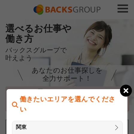
選べるお仕事や
働き方
バックスグループで
叶えよう
あなたのお仕事探しを
全力サポート！
はじめての方へ
働きたいエリアを選んでくださ
まずは相談
い
関東
働きたいエリアを選んでください