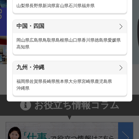
山梨県
長野県
新潟県
富山県
石川県
福井県
中国・四国
岡山県
広島県
鳥取県
島根県
山口県
香川県
徳島県
愛媛県
高知県
九州・沖縄
家電量販店の派遣・バイト求人
家電量販店で働くメリットをご紹介！
福岡県
佐賀県
長崎県
熊本県
大分県
宮崎県
鹿児島県
沖縄県
お役立ち情報コラム