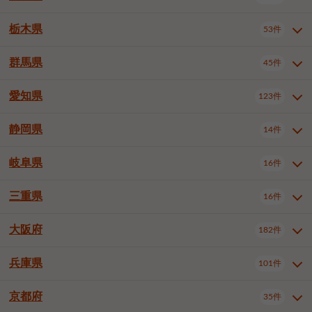
横浜市戸塚区
横浜市港南区
2件
6件
さいたま市浦和区
さいたま市緑区
3件
1件
中野区
杉並区
豊島区
2件
13件
61件
千葉市花見川区
千葉市稲毛区
4件
3件
栃木県
横浜市旭区
横浜市泉区
53件
4件
2件
茨城県全域
水戸市
日立市
108件
25件
6件
川越市
熊谷市
川口市
6件
1件
6件
北区
荒川区
板橋区
3件
1件
3件
千葉市若葉区
千葉市緑区
2件
2件
横浜市青葉区
横浜市都筑区
4件
7件
土浦市
古河市
石岡市
5件
3件
4件
群馬県
所沢市
飯能市
本庄市
45件
5件
1件
2件
栃木県全域
宇都宮市
足利市
53件
27件
2件
練馬区
足立区
葛飾区
5件
11件
5件
千葉市美浜区
市川市
船橋市
9件
9件
8件
川崎市川崎区
川崎市幸区
8件
8件
龍ケ崎市
常陸太田市
北茨城市
1件
2件
1件
東松山市
春日部市
狭山市
3件
7件
2件
佐野市
日光市
小山市
6件
1件
5件
江戸川区
八王子市
立川市
4件
8件
16件
愛知県
木更津市
松戸市
野田市
123件
7件
8件
4件
群馬県全域
前橋市
高崎市
45件
7件
16件
川崎市中原区
川崎市高津区
1件
1件
笠間市
取手市
牛久市
1件
2件
6件
羽生市
鴻巣市
深谷市
3件
2件
1件
真岡市
大田原市
那須塩原市
1件
3件
3件
武蔵野市
三鷹市
青梅市
7件
1件
1件
茂原市
成田市
佐倉市
5件
5件
1件
桐生市
伊勢崎市
太田市
1件
6件
7件
川崎市宮前区
川崎市麻生区
1件
1件
静岡県
つくば市
ひたちなか市
14件
17件
10件
愛知県全域
名古屋市千種区
123件
1件
上尾市
越谷市
蕨市
2件
5件
1件
さくら市
下野市
1件
1件
府中市（東京都）
昭島市
2件
2件
旭市
習志野市
柏市
1件
5件
15件
館林市
みどり市
1件
4件
相模原市緑区
相模原市南区
2件
2件
鹿嶋市
守谷市
那珂市
1件
4件
2件
名古屋市東区
名古屋市西区
1件
7件
戸田市
入間市
朝霞市
2件
3件
1件
岐阜県
河内郡上三川町
下都賀郡壬生町
16件
2件
1件
静岡県全域
静岡市葵区
調布市
14件
町田市
国分寺市
3件
4件
9件
2件
市原市
流山市
八千代市
7件
6件
1件
北群馬郡吉岡町
邑楽郡千代田町
2件
1件
横須賀市
平塚市
鎌倉市
3件
13件
3件
稲敷市
神栖市
鉾田市
1件
10件
2件
名古屋市中村区
名古屋市中区
22件
3件
志木市
久喜市
富士見市
1件
3件
2件
静岡市駿河区
富士市
藤枝市
清瀬市
3件
東久留米市
1件
多摩市
1件
2件
1件
1件
鴨川市
鎌ケ谷市
君津市
2件
1件
1件
三重県
16件
岐阜県全域
岐阜市
大垣市
藤沢市
16件
茅ヶ崎市
4件
秦野市
4件
13件
2件
1件
つくばみらい市
小美玉市
3件
1件
名古屋市昭和区
名古屋市瑞穂区
1件
1件
三郷市
蓮田市
坂戸市
3件
1件
2件
駿東郡清水町
浜松市中央区
稲城市
1件
5件
2件
浦安市
四街道市
印西市
3件
1件
9件
高山市
多治見市
羽島市
厚木市
1件
大和市
1件
伊勢原市
1件
2件
2件
2件
稲敷郡阿見町
1件
大阪府
名古屋市中川区
名古屋市港区
182件
1件
4件
三重県全域
津市
四日市市
幸手市
16件
児玉郡上里町
3件
2件
1件
1件
白井市
富里市
山武市
2件
2件
2件
土岐市
各務原市
可児市
海老名市
1件
座間市
1件
1件
1件
2件
名古屋市南区
名古屋市守山区
2件
1件
桑名市
鈴鹿市
員弁郡東員町
2件
6件
1件
兵庫県
101件
大阪府全域
大阪市西区
いすみ市
182件
長生郡長生村
2件
1件
1件
本巣市
本巣郡北方町
1件
1件
名古屋市緑区
名古屋市名東区
5件
1件
多気郡明和町
2件
大阪市港区
大阪市天王寺区
1件
1件
京都府
35件
兵庫県全域
神戸市東灘区
101件
4件
名古屋市天白区
豊橋市
岡崎市
1件
6件
16件