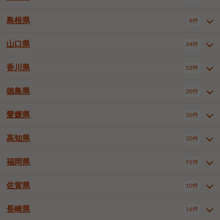
岡山市南区
倉敷市
津山市
6件
19件
7件
下伊那郡喬木村
木曽郡木曽町
1件
5件
広島市南区
広島市西区
10件
4件
島根県
8件
鳥取県全域
鳥取市
米子市
11件
2件
5件
笠岡市
総社市
瀬戸内市
1件
1件
1件
東筑摩郡麻績村
東筑摩郡山形村
1件
4件
広島市安佐南区
呉市
三原市
6件
2件
4件
倉吉市
西伯郡日吉津村
1件
3件
山口県
34件
島根県全域
松江市
出雲市
埴科郡坂城町
8件
5件
3件
1件
尾道市
福山市
東広島市
1件
12件
4件
香川県
廿日市市
安芸郡府中町
52件
1件
2件
山口県全域
下関市
宇部市
34件
7件
2件
安芸郡海田町
1件
山口市
防府市
下松市
9件
1件
6件
徳島県
20件
香川県全域
高松市
丸亀市
52件
41件
6件
岩国市
柳井市
周南市
4件
1件
1件
観音寺市
さぬき市
三豊市
1件
1件
1件
愛媛県
26件
徳島県全域
徳島市
阿南市
20件
13件
4件
山陽小野田市
3件
綾歌郡綾川町
2件
海部郡美波町
板野郡藍住町
1件
2件
高知県
20件
愛媛県全域
松山市
今治市
26件
13件
3件
宇和島市
新居浜市
西条市
1件
4件
1件
福岡県
91件
高知県全域
高知市
土佐市
20件
19件
1件
大洲市
四国中央市
東温市
1件
2件
1件
佐賀県
10件
福岡県全域
北九州市若松区
91件
2件
北九州市小倉北区
北九州市小倉南区
3件
3件
長崎県
16件
佐賀県全域
佐賀市
唐津市
10件
9件
1件