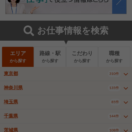
お仕事情報を検索
エリア
路線・駅
こだわり
職種
から探す
から探す
から探す
から探す
東京都
310件
神奈川県
135件
東京都全域
千代田区
310件
22件
中央区
港区
新宿区
11件
8件
27件
埼玉県
85件
神奈川県全域
横浜市西区
135件
29件
文京区
台東区
墨田区
3件
7件
9件
横浜市中区
横浜市磯子区
6件
1件
千葉県
144件
埼玉県全域
さいたま市北区
85件
2件
江東区
品川区
目黒区
6件
11件
5件
横浜市金沢区
横浜市港北区
2件
4件
さいたま市大宮区
さいたま市見沼区
10件
2件
茨城県
大田区
世田谷区
渋谷区
108件
4件
9件
22件
千葉県全域
千葉市中央区
144件
17件