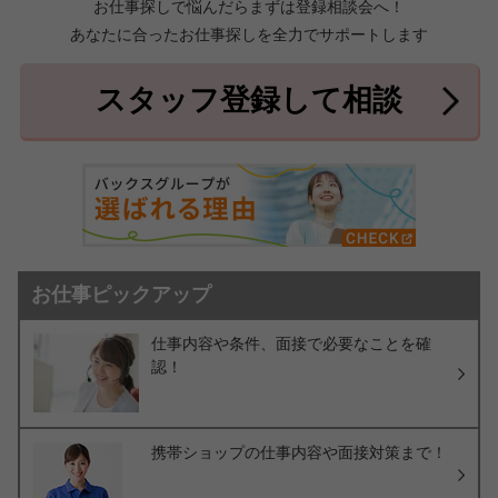
お仕事探しで悩んだらまずは登録相談会へ！
あなたに合ったお仕事探しを全力でサポートします
中頭郡北中城村
中頭郡中城村
7件
2件
中頭郡西原町
島尻郡与那原町
2件
1件
スタッフ登録して相談
島尻郡南風原町
3件
お仕事ピックアップ
仕事内容や条件、面接で必要なことを確
認！
携帯ショップの仕事内容や面接対策まで！