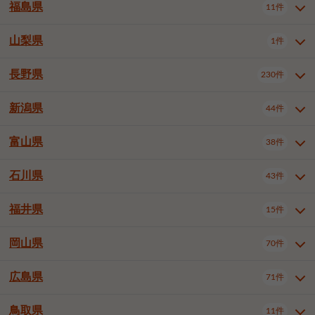
大仙市
2件
福島県
11件
和泉市
箕面市
柏原市
12件
5件
1件
山形県全域
山形市
米沢市
11件
5件
1件
岩見沢市
網走市
苫小牧市
3件
1件
3件
柴田郡大河原町
宮城郡利府町
1件
1件
羽曳野市
門真市
摂津市
2件
3件
1件
鶴岡市
新庄市
上山市
1件
1件
2件
江別市
紋別市
千歳市
3件
1件
2件
山梨県
富谷市
1件
2件
福島県全域
福島市
会津若松市
11件
3件
1件
高石市
藤井寺市
東大阪市
1件
1件
7件
天童市
1件
恵庭市
北広島市
紋別郡遠軽町
3件
1件
1件
郡山市
いわき市
5件
2件
長野県
230件
山梨県全域
中巨摩郡昭和町
1件
1件
泉南市
四條畷市
大阪狭山市
1件
2件
1件
釧路郡釧路町
厚岸郡厚岸町
1件
1件
新潟県
44件
長野県全域
長野市
松本市
230件
63件
40件
上田市
岡谷市
飯田市
19件
3件
20件
富山県
38件
新潟県全域
新潟市東区
44件
2件
諏訪市
須坂市
小諸市
5件
13件
4件
新潟市中央区
新潟市江南区
11件
3件
石川県
43件
富山県全域
富山市
高岡市
38件
27件
5件
伊那市
駒ヶ根市
中野市
6件
6件
2件
新潟市西区
長岡市
柏崎市
4件
11件
1件
砺波市
小矢部市
射水市
1件
2件
3件
福井県
大町市
飯山市
茅野市
15件
1件
5件
2件
石川県全域
金沢市
小松市
43件
22件
4件
新発田市
小千谷市
見附市
3件
1件
1件
塩尻市
佐久市
千曲市
2件
12件
4件
白山市
野々市市
4件
13件
岡山県
燕市
上越市
佐渡市
70件
3件
3件
1件
福井県全域
福井市
越前市
15件
12件
3件
安曇野市
北佐久郡軽井沢町
2件
4件
広島県
71件
岡山県全域
岡山市北区
70件
27件
諏訪郡下諏訪町
諏訪郡富士見町
1件
1件
岡山市中区
岡山市東区
6件
2件
上伊那郡箕輪町
上伊那郡宮田村
2件
1件
鳥取県
11件
広島県全域
広島市中区
71件
24件