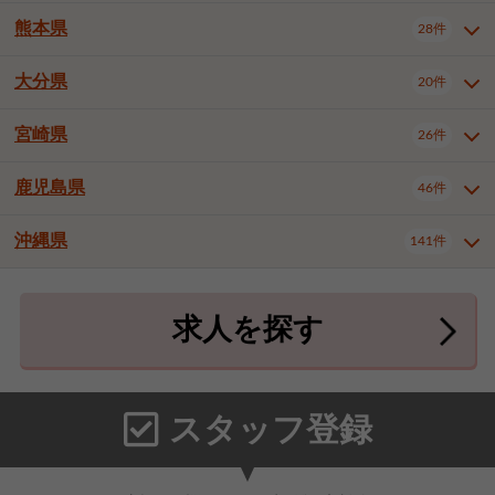
北九州市八幡東区
北九州市八幡西区
3件
3件
熊本県
28件
長崎県全域
長崎市
佐世保市
16件
4件
6件
福岡市東区
福岡市博多区
4件
17件
島原市
諫早市
大村市
1件
2件
1件
大分県
福岡市中央区
福岡市西区
20件
9件
3件
熊本県全域
熊本市中央区
28件
7件
西彼杵郡時津町
2件
福岡市城南区
福岡市早良区
1件
2件
熊本市西区
熊本市南区
1件
2件
宮崎県
26件
大分県全域
大分市
別府市
20件
16件
1件
大牟田市
久留米市
直方市
2件
6件
1件
熊本市北区
八代市
人吉市
1件
1件
2件
中津市
3件
鹿児島県
46件
宮崎県全域
宮崎市
都城市
26件
14件
9件
飯塚市
田川市
八女市
1件
3件
1件
荒尾市
山鹿市
菊池市
2件
1件
1件
延岡市
日南市
日向市
1件
1件
1件
行橋市
中間市
小郡市
2件
1件
3件
沖縄県
宇土市
宇城市
天草市
141件
1件
1件
1件
鹿児島県全域
鹿児島市
46件
25件
筑紫野市
春日市
大野城市
3件
4件
1件
合志市
菊池郡菊陽町
1件
4件
鹿屋市
阿久根市
出水市
6件
1件
3件
沖縄県全域
那覇市
宜野湾市
141件
32件
7件
宗像市
太宰府市
福津市
1件
1件
1件
上益城郡御船町
2件
求人を探す
薩摩川内市
日置市
曽於市
4件
1件
1件
石垣市
浦添市
名護市
2件
24件
6件
糟屋郡志免町
糟屋郡新宮町
4件
2件
霧島市
南さつま市
姶良市
3件
1件
1件
糸満市
沖縄市
豊見城市
3件
8件
9件
糟屋郡久山町
那珂川市
3件
1件
うるま市
宮古島市
南城市
18件
2件
3件
スタッフ登録
国頭郡本部町
国頭郡金武町
1件
2件
中頭郡読谷村
中頭郡北谷町
3件
6件