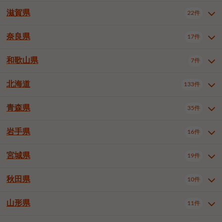
大阪市浪速区
大阪市東淀川区
4件
1件
神戸市兵庫区
神戸市長田区
2件
1件
一宮市
半田市
春日井市
3件
2件
3件
滋賀県
22件
京都府全域
京都市北区
35件
1件
大阪市生野区
大阪市阿倍野区
1件
2件
神戸市須磨区
神戸市垂水区
1件
11件
豊川市
津島市
豊田市
3件
1件
8件
京都市左京区
京都市中京区
2件
2件
奈良県
大阪市住吉区
大阪市西成区
17件
1件
1件
滋賀県全域
大津市
彦根市
22件
3件
1件
神戸市北区
神戸市中央区
4件
14件
安城市
西尾市
小牧市
5件
2件
1件
京都市下京区
京都市南区
10件
6件
大阪市鶴見区
大阪市住之江区
1件
1件
長浜市
近江八幡市
草津市
1件
2件
3件
和歌山県
神戸市西区
姫路市
尼崎市
7件
4件
7件
6件
奈良県全域
奈良市
大和高田市
稲沢市
17件
大府市
4件
知立市
1件
1件
1件
1件
京都市右京区
京都市伏見区
1件
2件
大阪市平野区
大阪市北区
2件
58件
守山市
甲賀市
湖南市
4件
2件
1件
明石市
西宮市
洲本市
6件
8件
1件
大和郡山市
橿原市
桜井市
高浜市
1件
日進市
4件
長久手市
2件
1件
2件
2件
北海道
京都市山科区
京都市西京区
133件
1件
1件
和歌山県全域
和歌山市
橋本市
7件
2件
1件
大阪市中央区
堺市堺区
13件
2件
東近江市
蒲生郡竜王町
4件
1件
芦屋市
伊丹市
豊岡市
1件
3件
1件
御所市
生駒市
香芝市
愛知郡東郷町
1件
丹羽郡扶桑町
1件
1件
6件
2件
福知山市
舞鶴市
綾部市
1件
1件
1件
御坊市
田辺市
岩出市
1件
1件
2件
堺市中区
堺市東区
堺市西区
1件
1件
2件
青森県
35件
北海道全域
札幌市中央区
133件
27件
加古川市
西脇市
宝塚市
11件
1件
2件
生駒郡斑鳩町
北葛城郡上牧町
知多郡東浦町
1件
額田郡幸田町
1件
4件
2件
宇治市
亀岡市
長岡京市
1件
2件
1件
堺市南区
堺市北区
堺市美原区
1件
2件
1件
札幌市北区
札幌市東区
19件
4件
三木市
川西市
三田市
2件
1件
1件
岩手県
16件
青森県全域
青森市
弘前市
35件
14件
7件
八幡市
2件
岸和田市
豊中市
吹田市
4件
6件
1件
札幌市白石区
札幌市豊平区
4件
8件
加西市
丹波篠山市
丹波市
1件
1件
1件
八戸市
三沢市
むつ市
9件
3件
2件
宮城県
19件
岩手県全域
盛岡市
花巻市
泉大津市
16件
高槻市
8件
守口市
1件
1件
5件
1件
札幌市西区
札幌市厚別区
17件
4件
宍粟市
加東市
たつの市
1件
2件
1件
北上市
一関市
奥州市
枚方市
2件
茨木市
1件
八尾市
4件
7件
4件
5件
秋田県
札幌市手稲区
札幌市清田区
10件
2件
5件
宮城県全域
仙台市青葉区
神崎郡福崎町
19件
揖保郡太子町
6件
1件
1件
泉佐野市
富田林市
寝屋川市
3件
2件
4件
函館市
小樽市
旭川市
4件
1件
10件
仙台市宮城野区
仙台市太白区
3件
1件
山形県
11件
秋田県全域
秋田市
大館市
10件
6件
2件
河内長野市
松原市
大東市
1件
1件
1件
釧路市
帯広市
北見市
2件
2件
4件
仙台市泉区
名取市
多賀城市
3件
1件
1件