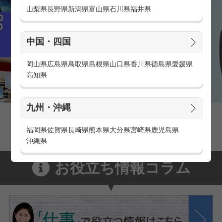
山梨県
長野県
新潟県
富山県
石川県
福井県
中国・四国
岡山県
広島県
鳥取県
島根県
山口県
香川県
徳島県
愛媛県
高知県
九州・沖縄
家電量販店の派遣・バイト求人
家電量販店で働くメリットをご紹介！
福岡県
佐賀県
長崎県
熊本県
大分県
宮崎県
鹿児島県
沖縄県
お役立ち情報コラム