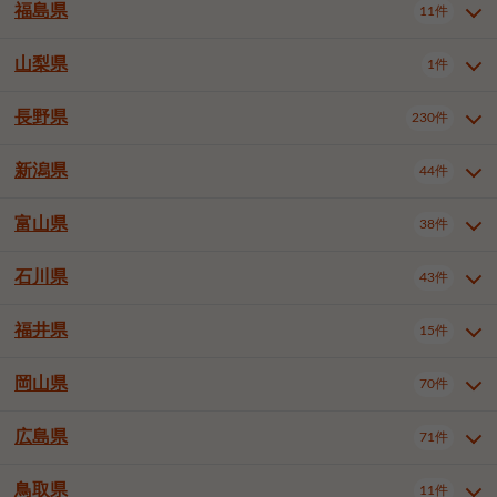
大仙市
2件
福島県
11件
和泉市
箕面市
柏原市
12件
5件
1件
山形県全域
山形市
米沢市
11件
5件
1件
岩見沢市
網走市
苫小牧市
3件
1件
3件
柴田郡大河原町
宮城郡利府町
1件
1件
羽曳野市
門真市
摂津市
2件
3件
1件
鶴岡市
新庄市
上山市
1件
1件
2件
江別市
紋別市
千歳市
3件
1件
2件
山梨県
富谷市
1件
2件
福島県全域
福島市
会津若松市
11件
3件
1件
高石市
藤井寺市
東大阪市
1件
1件
7件
天童市
1件
恵庭市
北広島市
紋別郡遠軽町
3件
1件
1件
郡山市
いわき市
5件
2件
長野県
230件
山梨県全域
中巨摩郡昭和町
1件
1件
泉南市
四條畷市
大阪狭山市
1件
2件
1件
釧路郡釧路町
厚岸郡厚岸町
1件
1件
新潟県
44件
長野県全域
長野市
松本市
230件
63件
40件
上田市
岡谷市
飯田市
19件
3件
20件
富山県
38件
新潟県全域
新潟市東区
44件
2件
諏訪市
須坂市
小諸市
5件
13件
4件
新潟市中央区
新潟市江南区
11件
3件
石川県
43件
富山県全域
富山市
高岡市
38件
27件
5件
伊那市
駒ヶ根市
中野市
6件
6件
2件
新潟市西区
長岡市
柏崎市
4件
11件
1件
砺波市
小矢部市
射水市
1件
2件
3件
福井県
大町市
飯山市
茅野市
15件
1件
5件
2件
石川県全域
金沢市
小松市
43件
22件
4件
新発田市
小千谷市
見附市
3件
1件
1件
塩尻市
佐久市
千曲市
2件
12件
4件
白山市
野々市市
4件
13件
岡山県
燕市
上越市
佐渡市
70件
3件
3件
1件
福井県全域
福井市
越前市
15件
12件
3件
安曇野市
北佐久郡軽井沢町
2件
4件
広島県
71件
岡山県全域
岡山市北区
70件
27件
諏訪郡下諏訪町
諏訪郡富士見町
1件
1件
岡山市中区
岡山市東区
6件
2件
上伊那郡箕輪町
上伊那郡宮田村
2件
1件
鳥取県
11件
広島県全域
広島市中区
71件
24件