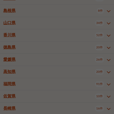
岡山市南区
倉敷市
津山市
6件
19件
7件
下伊那郡喬木村
木曽郡木曽町
1件
5件
広島市南区
広島市西区
10件
4件
島根県
8件
鳥取県全域
鳥取市
米子市
11件
2件
5件
笠岡市
総社市
瀬戸内市
1件
1件
1件
東筑摩郡麻績村
東筑摩郡山形村
1件
4件
広島市安佐南区
呉市
三原市
6件
2件
4件
倉吉市
西伯郡日吉津村
1件
3件
山口県
34件
島根県全域
松江市
出雲市
埴科郡坂城町
8件
5件
3件
1件
尾道市
福山市
東広島市
1件
12件
4件
香川県
廿日市市
安芸郡府中町
52件
1件
2件
山口県全域
下関市
宇部市
34件
7件
2件
安芸郡海田町
1件
山口市
防府市
下松市
9件
1件
6件
徳島県
20件
香川県全域
高松市
丸亀市
52件
41件
6件
岩国市
柳井市
周南市
4件
1件
1件
観音寺市
さぬき市
三豊市
1件
1件
1件
愛媛県
26件
徳島県全域
徳島市
阿南市
20件
13件
4件
山陽小野田市
3件
綾歌郡綾川町
2件
海部郡美波町
板野郡藍住町
1件
2件
高知県
20件
愛媛県全域
松山市
今治市
26件
13件
3件
宇和島市
新居浜市
西条市
1件
4件
1件
福岡県
91件
高知県全域
高知市
土佐市
20件
19件
1件
大洲市
四国中央市
東温市
1件
2件
1件
佐賀県
10件
福岡県全域
北九州市若松区
91件
2件
北九州市小倉北区
北九州市小倉南区
3件
3件
長崎県
16件
佐賀県全域
佐賀市
唐津市
10件
9件
1件