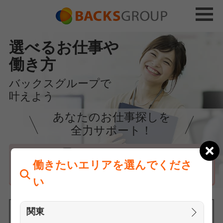
選べるお仕事や
働き方
バックスグループで
叶えよう
あなたのお仕事探しを
全力サポート！
はじめての方へ
働きたいエリアを選んでくださ
まずは相談
い
関東
働きたいエリアを選んでください