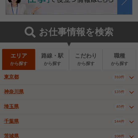
お仕事情報を検索
エリア
路線・駅
こだわり
職種
から探す
から探す
から探す
から探す
東京都
310件
神奈川県
135件
東京都全域
千代田区
310件
22件
中央区
港区
新宿区
11件
8件
27件
埼玉県
85件
神奈川県全域
横浜市西区
135件
29件
文京区
台東区
墨田区
3件
7件
9件
横浜市中区
横浜市磯子区
6件
1件
千葉県
144件
埼玉県全域
さいたま市北区
85件
2件
江東区
品川区
目黒区
6件
11件
5件
横浜市金沢区
横浜市港北区
2件
4件
さいたま市大宮区
さいたま市見沼区
10件
2件
茨城県
大田区
世田谷区
渋谷区
108件
4件
9件
22件
千葉県全域
千葉市中央区
144件
17件