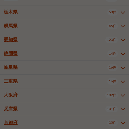
横浜市戸塚区
横浜市港南区
2件
6件
さいたま市浦和区
さいたま市緑区
3件
1件
中野区
杉並区
豊島区
2件
13件
61件
千葉市花見川区
千葉市稲毛区
4件
3件
栃木県
横浜市旭区
横浜市泉区
53件
4件
2件
茨城県全域
水戸市
日立市
108件
25件
6件
川越市
熊谷市
川口市
6件
1件
6件
北区
荒川区
板橋区
3件
1件
3件
千葉市若葉区
千葉市緑区
2件
2件
横浜市青葉区
横浜市都筑区
4件
7件
土浦市
古河市
石岡市
5件
3件
4件
群馬県
所沢市
飯能市
本庄市
45件
5件
1件
2件
栃木県全域
宇都宮市
足利市
53件
27件
2件
練馬区
足立区
葛飾区
5件
11件
5件
千葉市美浜区
市川市
船橋市
9件
9件
8件
川崎市川崎区
川崎市幸区
8件
8件
龍ケ崎市
常陸太田市
北茨城市
1件
2件
1件
東松山市
春日部市
狭山市
3件
7件
2件
佐野市
日光市
小山市
6件
1件
5件
江戸川区
八王子市
立川市
4件
8件
16件
愛知県
木更津市
松戸市
野田市
123件
7件
8件
4件
群馬県全域
前橋市
高崎市
45件
7件
16件
川崎市中原区
川崎市高津区
1件
1件
笠間市
取手市
牛久市
1件
2件
6件
羽生市
鴻巣市
深谷市
3件
2件
1件
真岡市
大田原市
那須塩原市
1件
3件
3件
武蔵野市
三鷹市
青梅市
7件
1件
1件
茂原市
成田市
佐倉市
5件
5件
1件
桐生市
伊勢崎市
太田市
1件
6件
7件
川崎市宮前区
川崎市麻生区
1件
1件
静岡県
つくば市
ひたちなか市
14件
17件
10件
愛知県全域
名古屋市千種区
123件
1件
上尾市
越谷市
蕨市
2件
5件
1件
さくら市
下野市
1件
1件
府中市（東京都）
昭島市
2件
2件
旭市
習志野市
柏市
1件
5件
15件
館林市
みどり市
1件
4件
相模原市緑区
相模原市南区
2件
2件
鹿嶋市
守谷市
那珂市
1件
4件
2件
名古屋市東区
名古屋市西区
1件
7件
戸田市
入間市
朝霞市
2件
3件
1件
岐阜県
河内郡上三川町
下都賀郡壬生町
16件
2件
1件
静岡県全域
静岡市葵区
調布市
14件
町田市
国分寺市
3件
4件
9件
2件
市原市
流山市
八千代市
7件
6件
1件
北群馬郡吉岡町
邑楽郡千代田町
2件
1件
横須賀市
平塚市
鎌倉市
3件
13件
3件
稲敷市
神栖市
鉾田市
1件
10件
2件
名古屋市中村区
名古屋市中区
22件
3件
志木市
久喜市
富士見市
1件
3件
2件
静岡市駿河区
富士市
藤枝市
清瀬市
3件
東久留米市
1件
多摩市
1件
2件
1件
1件
鴨川市
鎌ケ谷市
君津市
2件
1件
1件
三重県
16件
岐阜県全域
岐阜市
大垣市
藤沢市
16件
茅ヶ崎市
4件
秦野市
4件
13件
2件
1件
つくばみらい市
小美玉市
3件
1件
名古屋市昭和区
名古屋市瑞穂区
1件
1件
三郷市
蓮田市
坂戸市
3件
1件
2件
駿東郡清水町
浜松市中央区
稲城市
1件
5件
2件
浦安市
四街道市
印西市
3件
1件
9件
高山市
多治見市
羽島市
厚木市
1件
大和市
1件
伊勢原市
1件
2件
2件
2件
稲敷郡阿見町
1件
大阪府
名古屋市中川区
名古屋市港区
182件
1件
4件
三重県全域
津市
四日市市
幸手市
16件
児玉郡上里町
3件
2件
1件
1件
白井市
富里市
山武市
2件
2件
2件
土岐市
各務原市
可児市
海老名市
1件
座間市
1件
1件
1件
2件
名古屋市南区
名古屋市守山区
2件
1件
桑名市
鈴鹿市
員弁郡東員町
2件
6件
1件
兵庫県
101件
大阪府全域
大阪市西区
いすみ市
182件
長生郡長生村
2件
1件
1件
本巣市
本巣郡北方町
1件
1件
名古屋市緑区
名古屋市名東区
5件
1件
多気郡明和町
2件
大阪市港区
大阪市天王寺区
1件
1件
京都府
35件
兵庫県全域
神戸市東灘区
101件
4件
名古屋市天白区
豊橋市
岡崎市
1件
6件
16件