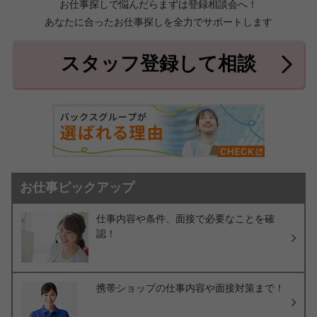
お仕事探しで悩んだらまずは登録相談会へ！
あなたに合ったお仕事探しを全力でサポートします
中頭郡北中城村
中頭郡中城村
7件
2件
中頭郡西原町
島尻郡与那原町
2件
1件
スタッフ登録して相談
島尻郡南風原町
3件
お仕事ピックアップ
仕事内容や条件、面接で必要なことを確
認！
携帯ショップの仕事内容や面接対策まで！