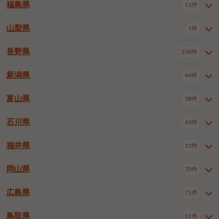
大仙市
2件
福島県
11件
和泉市
箕面市
柏原市
12件
5件
1件
山形県全域
山形市
米沢市
11件
5件
1件
岩見沢市
網走市
苫小牧市
3件
1件
3件
柴田郡大河原町
宮城郡利府町
1件
1件
羽曳野市
門真市
摂津市
2件
3件
1件
鶴岡市
新庄市
上山市
1件
1件
2件
江別市
紋別市
千歳市
3件
1件
2件
山梨県
富谷市
1件
2件
福島県全域
福島市
会津若松市
11件
3件
1件
高石市
藤井寺市
東大阪市
1件
1件
7件
天童市
1件
恵庭市
北広島市
紋別郡遠軽町
3件
1件
1件
郡山市
いわき市
5件
2件
長野県
230件
山梨県全域
中巨摩郡昭和町
1件
1件
泉南市
四條畷市
大阪狭山市
1件
2件
1件
釧路郡釧路町
厚岸郡厚岸町
1件
1件
新潟県
44件
長野県全域
長野市
松本市
230件
63件
40件
上田市
岡谷市
飯田市
19件
3件
20件
富山県
38件
新潟県全域
新潟市東区
44件
2件
諏訪市
須坂市
小諸市
5件
13件
4件
新潟市中央区
新潟市江南区
11件
3件
石川県
43件
富山県全域
富山市
高岡市
38件
27件
5件
伊那市
駒ヶ根市
中野市
6件
6件
2件
新潟市西区
長岡市
柏崎市
4件
11件
1件
砺波市
小矢部市
射水市
1件
2件
3件
福井県
大町市
飯山市
茅野市
15件
1件
5件
2件
石川県全域
金沢市
小松市
43件
22件
4件
新発田市
小千谷市
見附市
3件
1件
1件
塩尻市
佐久市
千曲市
2件
12件
4件
白山市
野々市市
4件
13件
岡山県
燕市
上越市
佐渡市
70件
3件
3件
1件
福井県全域
福井市
越前市
15件
12件
3件
安曇野市
北佐久郡軽井沢町
2件
4件
広島県
71件
岡山県全域
岡山市北区
70件
27件
諏訪郡下諏訪町
諏訪郡富士見町
1件
1件
岡山市中区
岡山市東区
6件
2件
上伊那郡箕輪町
上伊那郡宮田村
2件
1件
鳥取県
11件
広島県全域
広島市中区
71件
24件