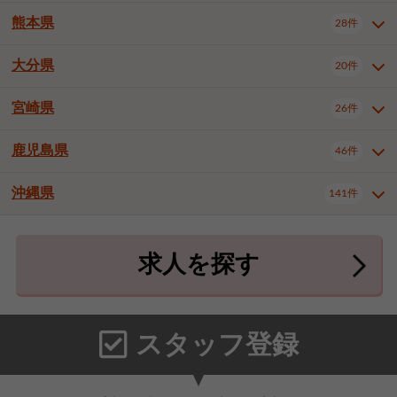
北九州市八幡東区
北九州市八幡西区
3件
3件
熊本県
28件
長崎県全域
長崎市
佐世保市
16件
4件
6件
福岡市東区
福岡市博多区
4件
17件
島原市
諫早市
大村市
1件
2件
1件
大分県
福岡市中央区
福岡市西区
20件
9件
3件
熊本県全域
熊本市中央区
28件
7件
西彼杵郡時津町
2件
福岡市城南区
福岡市早良区
1件
2件
熊本市西区
熊本市南区
1件
2件
宮崎県
26件
大分県全域
大分市
別府市
20件
16件
1件
大牟田市
久留米市
直方市
2件
6件
1件
熊本市北区
八代市
人吉市
1件
1件
2件
中津市
3件
鹿児島県
46件
宮崎県全域
宮崎市
都城市
26件
14件
9件
飯塚市
田川市
八女市
1件
3件
1件
荒尾市
山鹿市
菊池市
2件
1件
1件
延岡市
日南市
日向市
1件
1件
1件
行橋市
中間市
小郡市
2件
1件
3件
沖縄県
宇土市
宇城市
天草市
141件
1件
1件
1件
鹿児島県全域
鹿児島市
46件
25件
筑紫野市
春日市
大野城市
3件
4件
1件
合志市
菊池郡菊陽町
1件
4件
鹿屋市
阿久根市
出水市
6件
1件
3件
沖縄県全域
那覇市
宜野湾市
141件
32件
7件
宗像市
太宰府市
福津市
1件
1件
1件
上益城郡御船町
2件
求人を探す
薩摩川内市
日置市
曽於市
4件
1件
1件
石垣市
浦添市
名護市
2件
24件
6件
糟屋郡志免町
糟屋郡新宮町
4件
2件
霧島市
南さつま市
姶良市
3件
1件
1件
糸満市
沖縄市
豊見城市
3件
8件
9件
糟屋郡久山町
那珂川市
3件
1件
うるま市
宮古島市
南城市
18件
2件
3件
スタッフ登録
国頭郡本部町
国頭郡金武町
1件
2件
中頭郡読谷村
中頭郡北谷町
3件
6件