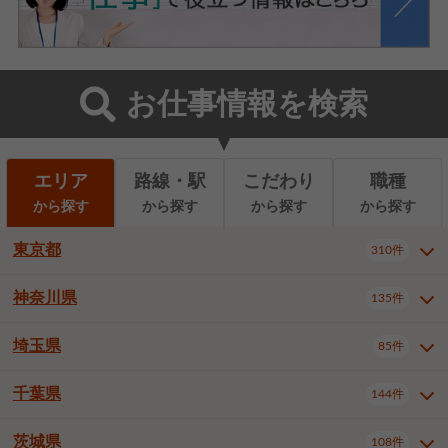
お仕事情報を検索
エリア
路線・駅
こだわり
職種
から探す
から探す
から探す
から探す
東京都
310件
神奈川県
135件
東京都全域
千代田区
310件
22件
中央区
港区
新宿区
11件
8件
27件
埼玉県
85件
神奈川県全域
横浜市西区
135件
29件
文京区
台東区
墨田区
3件
7件
9件
横浜市中区
横浜市磯子区
6件
1件
千葉県
144件
埼玉県全域
さいたま市北区
85件
2件
江東区
品川区
目黒区
6件
11件
5件
横浜市金沢区
横浜市港北区
2件
4件
さいたま市大宮区
さいたま市見沼区
10件
2件
茨城県
大田区
世田谷区
渋谷区
108件
4件
9件
22件
千葉県全域
千葉市中央区
144件
17件