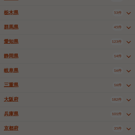
横浜市戸塚区
横浜市港南区
2件
6件
さいたま市浦和区
さいたま市緑区
3件
1件
中野区
杉並区
豊島区
2件
13件
61件
千葉市花見川区
千葉市稲毛区
4件
3件
栃木県
横浜市旭区
横浜市泉区
53件
4件
2件
茨城県全域
水戸市
日立市
108件
25件
6件
川越市
熊谷市
川口市
6件
1件
6件
北区
荒川区
板橋区
3件
1件
3件
千葉市若葉区
千葉市緑区
2件
2件
横浜市青葉区
横浜市都筑区
4件
7件
土浦市
古河市
石岡市
5件
3件
4件
群馬県
所沢市
飯能市
本庄市
45件
5件
1件
2件
栃木県全域
宇都宮市
足利市
53件
27件
2件
練馬区
足立区
葛飾区
5件
11件
5件
千葉市美浜区
市川市
船橋市
9件
9件
8件
川崎市川崎区
川崎市幸区
8件
8件
龍ケ崎市
常陸太田市
北茨城市
1件
2件
1件
東松山市
春日部市
狭山市
3件
7件
2件
佐野市
日光市
小山市
6件
1件
5件
江戸川区
八王子市
立川市
4件
8件
16件
愛知県
木更津市
松戸市
野田市
123件
7件
8件
4件
群馬県全域
前橋市
高崎市
45件
7件
16件
川崎市中原区
川崎市高津区
1件
1件
笠間市
取手市
牛久市
1件
2件
6件
羽生市
鴻巣市
深谷市
3件
2件
1件
真岡市
大田原市
那須塩原市
1件
3件
3件
武蔵野市
三鷹市
青梅市
7件
1件
1件
茂原市
成田市
佐倉市
5件
5件
1件
桐生市
伊勢崎市
太田市
1件
6件
7件
川崎市宮前区
川崎市麻生区
1件
1件
静岡県
つくば市
ひたちなか市
14件
17件
10件
愛知県全域
名古屋市千種区
123件
1件
上尾市
越谷市
蕨市
2件
5件
1件
さくら市
下野市
1件
1件
府中市（東京都）
昭島市
2件
2件
旭市
習志野市
柏市
1件
5件
15件
館林市
みどり市
1件
4件
相模原市緑区
相模原市南区
2件
2件
鹿嶋市
守谷市
那珂市
1件
4件
2件
名古屋市東区
名古屋市西区
1件
7件
戸田市
入間市
朝霞市
2件
3件
1件
岐阜県
河内郡上三川町
下都賀郡壬生町
16件
2件
1件
静岡県全域
静岡市葵区
調布市
14件
町田市
国分寺市
3件
4件
9件
2件
市原市
流山市
八千代市
7件
6件
1件
北群馬郡吉岡町
邑楽郡千代田町
2件
1件
横須賀市
平塚市
鎌倉市
3件
13件
3件
稲敷市
神栖市
鉾田市
1件
10件
2件
名古屋市中村区
名古屋市中区
22件
3件
志木市
久喜市
富士見市
1件
3件
2件
静岡市駿河区
富士市
藤枝市
清瀬市
3件
東久留米市
1件
多摩市
1件
2件
1件
1件
鴨川市
鎌ケ谷市
君津市
2件
1件
1件
三重県
16件
岐阜県全域
岐阜市
大垣市
藤沢市
16件
茅ヶ崎市
4件
秦野市
4件
13件
2件
1件
つくばみらい市
小美玉市
3件
1件
名古屋市昭和区
名古屋市瑞穂区
1件
1件
三郷市
蓮田市
坂戸市
3件
1件
2件
駿東郡清水町
浜松市中央区
稲城市
1件
5件
2件
浦安市
四街道市
印西市
3件
1件
9件
高山市
多治見市
羽島市
厚木市
1件
大和市
1件
伊勢原市
1件
2件
2件
2件
稲敷郡阿見町
1件
大阪府
名古屋市中川区
名古屋市港区
182件
1件
4件
三重県全域
津市
四日市市
幸手市
16件
児玉郡上里町
3件
2件
1件
1件
白井市
富里市
山武市
2件
2件
2件
土岐市
各務原市
可児市
海老名市
1件
座間市
1件
1件
1件
2件
名古屋市南区
名古屋市守山区
2件
1件
桑名市
鈴鹿市
員弁郡東員町
2件
6件
1件
兵庫県
101件
大阪府全域
大阪市西区
いすみ市
182件
長生郡長生村
2件
1件
1件
本巣市
本巣郡北方町
1件
1件
名古屋市緑区
名古屋市名東区
5件
1件
多気郡明和町
2件
大阪市港区
大阪市天王寺区
1件
1件
京都府
35件
兵庫県全域
神戸市東灘区
101件
4件
名古屋市天白区
豊橋市
岡崎市
1件
6件
16件