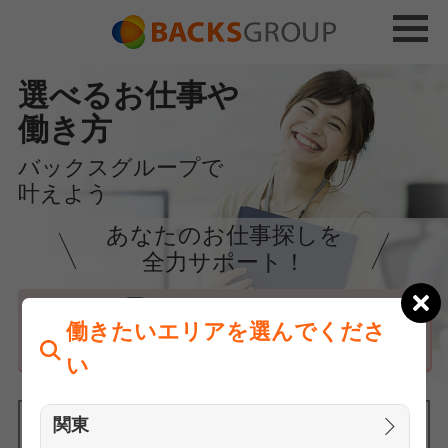
選べるお仕事や
働き方
バックスグループで
叶えよう
あなたのお仕事探しを
全力サポート！
はじめての方へ
働きたいエリアを選んでくださ
まずは相談
い
関東
働きたいエリアを選んでください