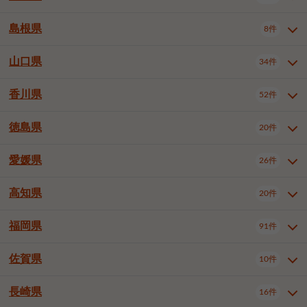
岡山市南区
倉敷市
津山市
6件
19件
7件
下伊那郡喬木村
木曽郡木曽町
1件
5件
広島市南区
広島市西区
10件
4件
島根県
8件
鳥取県全域
鳥取市
米子市
11件
2件
5件
笠岡市
総社市
瀬戸内市
1件
1件
1件
東筑摩郡麻績村
東筑摩郡山形村
1件
4件
広島市安佐南区
呉市
三原市
6件
2件
4件
倉吉市
西伯郡日吉津村
1件
3件
山口県
34件
島根県全域
松江市
出雲市
埴科郡坂城町
8件
5件
3件
1件
尾道市
福山市
東広島市
1件
12件
4件
香川県
廿日市市
安芸郡府中町
52件
1件
2件
山口県全域
下関市
宇部市
34件
7件
2件
安芸郡海田町
1件
山口市
防府市
下松市
9件
1件
6件
徳島県
20件
香川県全域
高松市
丸亀市
52件
41件
6件
岩国市
柳井市
周南市
4件
1件
1件
観音寺市
さぬき市
三豊市
1件
1件
1件
愛媛県
26件
徳島県全域
徳島市
阿南市
20件
13件
4件
山陽小野田市
3件
綾歌郡綾川町
2件
海部郡美波町
板野郡藍住町
1件
2件
高知県
20件
愛媛県全域
松山市
今治市
26件
13件
3件
宇和島市
新居浜市
西条市
1件
4件
1件
福岡県
91件
高知県全域
高知市
土佐市
20件
19件
1件
大洲市
四国中央市
東温市
1件
2件
1件
佐賀県
10件
福岡県全域
北九州市若松区
91件
2件
北九州市小倉北区
北九州市小倉南区
3件
3件
長崎県
16件
佐賀県全域
佐賀市
唐津市
10件
9件
1件