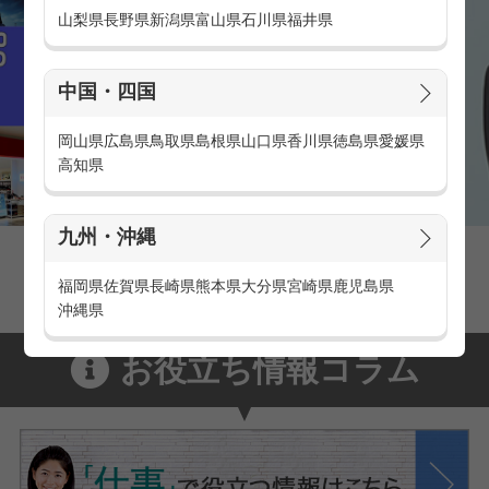
山梨県
長野県
新潟県
富山県
石川県
福井県
中国・四国
岡山県
広島県
鳥取県
島根県
山口県
香川県
徳島県
愛媛県
高知県
九州・沖縄
家電量販店の派遣・バイト求人
家電量販店で働くメリットをご紹介！
福岡県
佐賀県
長崎県
熊本県
大分県
宮崎県
鹿児島県
沖縄県
お役立ち情報コラム