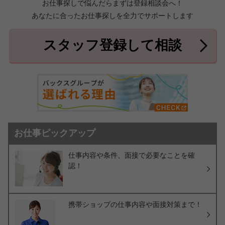
お仕事探しで悩んだらまずは登録相談会へ！
あなたに合ったお仕事探しを全力でサポートします
中頭郡北中城村
中頭郡中城村
7件
2件
中頭郡西原町
島尻郡与那原町
2件
1件
スタッフ登録して相談
島尻郡南風原町
3件
お仕事ピックアップ
仕事内容や条件、面接で必要なことを確
認！
携帯ショップの仕事内容や面接対策まで！