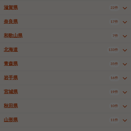
大阪市浪速区
大阪市東淀川区
4件
1件
神戸市兵庫区
神戸市長田区
2件
1件
一宮市
半田市
春日井市
3件
2件
3件
滋賀県
22件
京都府全域
京都市北区
35件
1件
大阪市生野区
大阪市阿倍野区
1件
2件
神戸市須磨区
神戸市垂水区
1件
11件
豊川市
津島市
豊田市
3件
1件
8件
京都市左京区
京都市中京区
2件
2件
奈良県
大阪市住吉区
大阪市西成区
17件
1件
1件
滋賀県全域
大津市
彦根市
22件
3件
1件
神戸市北区
神戸市中央区
4件
14件
安城市
西尾市
小牧市
5件
2件
1件
京都市下京区
京都市南区
10件
6件
大阪市鶴見区
大阪市住之江区
1件
1件
長浜市
近江八幡市
草津市
1件
2件
3件
和歌山県
神戸市西区
姫路市
尼崎市
7件
4件
7件
6件
奈良県全域
奈良市
大和高田市
稲沢市
17件
大府市
4件
知立市
1件
1件
1件
1件
京都市右京区
京都市伏見区
1件
2件
大阪市平野区
大阪市北区
2件
58件
守山市
甲賀市
湖南市
4件
2件
1件
明石市
西宮市
洲本市
6件
8件
1件
大和郡山市
橿原市
桜井市
高浜市
1件
日進市
4件
長久手市
2件
1件
2件
2件
北海道
京都市山科区
京都市西京区
133件
1件
1件
和歌山県全域
和歌山市
橋本市
7件
2件
1件
大阪市中央区
堺市堺区
13件
2件
東近江市
蒲生郡竜王町
4件
1件
芦屋市
伊丹市
豊岡市
1件
3件
1件
御所市
生駒市
香芝市
愛知郡東郷町
1件
丹羽郡扶桑町
1件
1件
6件
2件
福知山市
舞鶴市
綾部市
1件
1件
1件
御坊市
田辺市
岩出市
1件
1件
2件
堺市中区
堺市東区
堺市西区
1件
1件
2件
青森県
35件
北海道全域
札幌市中央区
133件
27件
加古川市
西脇市
宝塚市
11件
1件
2件
生駒郡斑鳩町
北葛城郡上牧町
知多郡東浦町
1件
額田郡幸田町
1件
4件
2件
宇治市
亀岡市
長岡京市
1件
2件
1件
堺市南区
堺市北区
堺市美原区
1件
2件
1件
札幌市北区
札幌市東区
19件
4件
三木市
川西市
三田市
2件
1件
1件
岩手県
16件
青森県全域
青森市
弘前市
35件
14件
7件
八幡市
2件
岸和田市
豊中市
吹田市
4件
6件
1件
札幌市白石区
札幌市豊平区
4件
8件
加西市
丹波篠山市
丹波市
1件
1件
1件
八戸市
三沢市
むつ市
9件
3件
2件
宮城県
19件
岩手県全域
盛岡市
花巻市
泉大津市
16件
高槻市
8件
守口市
1件
1件
5件
1件
札幌市西区
札幌市厚別区
17件
4件
宍粟市
加東市
たつの市
1件
2件
1件
北上市
一関市
奥州市
枚方市
2件
茨木市
1件
八尾市
4件
7件
4件
5件
秋田県
札幌市手稲区
札幌市清田区
10件
2件
5件
宮城県全域
仙台市青葉区
神崎郡福崎町
19件
揖保郡太子町
6件
1件
1件
泉佐野市
富田林市
寝屋川市
3件
2件
4件
函館市
小樽市
旭川市
4件
1件
10件
仙台市宮城野区
仙台市太白区
3件
1件
山形県
11件
秋田県全域
秋田市
大館市
10件
6件
2件
河内長野市
松原市
大東市
1件
1件
1件
釧路市
帯広市
北見市
2件
2件
4件
仙台市泉区
名取市
多賀城市
3件
1件
1件