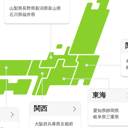
山梨県
長野県
新潟県
富山県
派遣・アルバイトのおすすめ求人特
石川県
福井県
家電量販店の派遣・バイト求人
東海
タッ
家電量販店で働くメリットをご紹介！
官
関西
愛知県
静岡県
岐阜県
三重県
大阪府
兵庫県
京都府