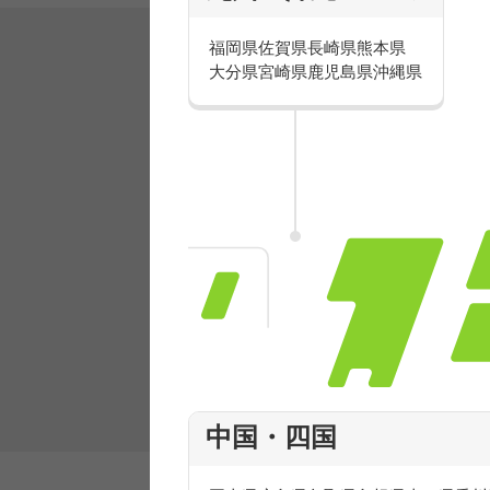
福岡県
佐賀県
長崎県
熊本県
大分県
宮崎県
鹿児島県
沖縄県
有名ブランドで楽しく働こう
人気を誇るブランドで 販売&店舗運営ス
フ積極採用中！
中国・四国