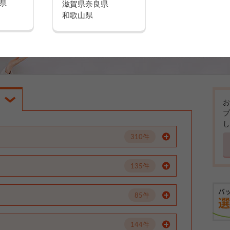
県
滋賀県
奈良県
和歌山県
お
プ
し
310件
135件
85件
144件