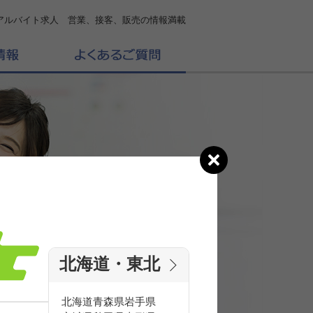
アルバイト求人 営業、接客、販売の情報満載
北海道・東北
の
求人を探す
北海道
青森県
岩手県