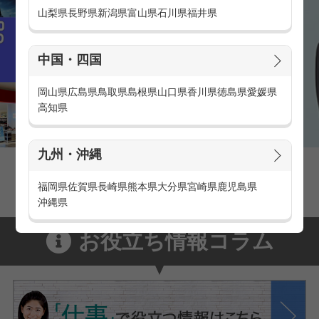
山梨県
長野県
新潟県
富山県
石川県
福井県
中国・四国
岡山県
広島県
鳥取県
島根県
山口県
香川県
徳島県
愛媛県
高知県
九州・沖縄
家電量販店の派遣・バイト求人
家電量販店で働くメリットをご紹介！
福岡県
佐賀県
長崎県
熊本県
大分県
宮崎県
鹿児島県
沖縄県
お役立ち情報コラム