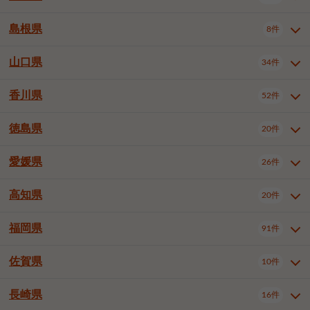
岡山市南区
倉敷市
津山市
6件
19件
7件
下伊那郡喬木村
木曽郡木曽町
1件
5件
広島市南区
広島市西区
10件
4件
島根県
8件
鳥取県全域
鳥取市
米子市
11件
2件
5件
笠岡市
総社市
瀬戸内市
1件
1件
1件
東筑摩郡麻績村
東筑摩郡山形村
1件
4件
広島市安佐南区
呉市
三原市
6件
2件
4件
倉吉市
西伯郡日吉津村
1件
3件
山口県
34件
島根県全域
松江市
出雲市
埴科郡坂城町
8件
5件
3件
1件
尾道市
福山市
東広島市
1件
12件
4件
香川県
廿日市市
安芸郡府中町
52件
1件
2件
山口県全域
下関市
宇部市
34件
7件
2件
安芸郡海田町
1件
山口市
防府市
下松市
9件
1件
6件
徳島県
20件
香川県全域
高松市
丸亀市
52件
41件
6件
岩国市
柳井市
周南市
4件
1件
1件
観音寺市
さぬき市
三豊市
1件
1件
1件
愛媛県
26件
徳島県全域
徳島市
阿南市
20件
13件
4件
山陽小野田市
3件
綾歌郡綾川町
2件
海部郡美波町
板野郡藍住町
1件
2件
高知県
20件
愛媛県全域
松山市
今治市
26件
13件
3件
宇和島市
新居浜市
西条市
1件
4件
1件
福岡県
91件
高知県全域
高知市
土佐市
20件
19件
1件
大洲市
四国中央市
東温市
1件
2件
1件
佐賀県
10件
福岡県全域
北九州市若松区
91件
2件
北九州市小倉北区
北九州市小倉南区
3件
3件
長崎県
16件
佐賀県全域
佐賀市
唐津市
10件
9件
1件