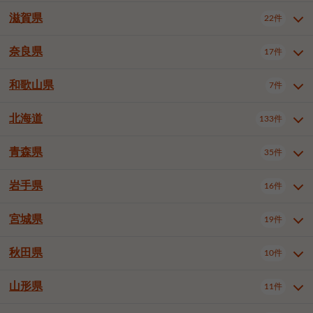
大阪市浪速区
大阪市東淀川区
4件
1件
神戸市兵庫区
神戸市長田区
2件
1件
一宮市
半田市
春日井市
3件
2件
3件
滋賀県
22件
京都府全域
京都市北区
35件
1件
大阪市生野区
大阪市阿倍野区
1件
2件
神戸市須磨区
神戸市垂水区
1件
11件
豊川市
津島市
豊田市
3件
1件
8件
京都市左京区
京都市中京区
2件
2件
奈良県
大阪市住吉区
大阪市西成区
17件
1件
1件
滋賀県全域
大津市
彦根市
22件
3件
1件
神戸市北区
神戸市中央区
4件
14件
安城市
西尾市
小牧市
5件
2件
1件
京都市下京区
京都市南区
10件
6件
大阪市鶴見区
大阪市住之江区
1件
1件
長浜市
近江八幡市
草津市
1件
2件
3件
和歌山県
神戸市西区
姫路市
尼崎市
7件
4件
7件
6件
奈良県全域
奈良市
大和高田市
稲沢市
17件
大府市
4件
知立市
1件
1件
1件
1件
京都市右京区
京都市伏見区
1件
2件
大阪市平野区
大阪市北区
2件
58件
守山市
甲賀市
湖南市
4件
2件
1件
明石市
西宮市
洲本市
6件
8件
1件
大和郡山市
橿原市
桜井市
高浜市
1件
日進市
4件
長久手市
2件
1件
2件
2件
北海道
京都市山科区
京都市西京区
133件
1件
1件
和歌山県全域
和歌山市
橋本市
7件
2件
1件
大阪市中央区
堺市堺区
13件
2件
東近江市
蒲生郡竜王町
4件
1件
芦屋市
伊丹市
豊岡市
1件
3件
1件
御所市
生駒市
香芝市
愛知郡東郷町
1件
丹羽郡扶桑町
1件
1件
6件
2件
福知山市
舞鶴市
綾部市
1件
1件
1件
御坊市
田辺市
岩出市
1件
1件
2件
堺市中区
堺市東区
堺市西区
1件
1件
2件
青森県
35件
北海道全域
札幌市中央区
133件
27件
加古川市
西脇市
宝塚市
11件
1件
2件
生駒郡斑鳩町
北葛城郡上牧町
知多郡東浦町
1件
額田郡幸田町
1件
4件
2件
宇治市
亀岡市
長岡京市
1件
2件
1件
堺市南区
堺市北区
堺市美原区
1件
2件
1件
札幌市北区
札幌市東区
19件
4件
三木市
川西市
三田市
2件
1件
1件
岩手県
16件
青森県全域
青森市
弘前市
35件
14件
7件
八幡市
2件
岸和田市
豊中市
吹田市
4件
6件
1件
札幌市白石区
札幌市豊平区
4件
8件
加西市
丹波篠山市
丹波市
1件
1件
1件
八戸市
三沢市
むつ市
9件
3件
2件
宮城県
19件
岩手県全域
盛岡市
花巻市
泉大津市
16件
高槻市
8件
守口市
1件
1件
5件
1件
札幌市西区
札幌市厚別区
17件
4件
宍粟市
加東市
たつの市
1件
2件
1件
北上市
一関市
奥州市
枚方市
2件
茨木市
1件
八尾市
4件
7件
4件
5件
秋田県
札幌市手稲区
札幌市清田区
10件
2件
5件
宮城県全域
仙台市青葉区
神崎郡福崎町
19件
揖保郡太子町
6件
1件
1件
泉佐野市
富田林市
寝屋川市
3件
2件
4件
函館市
小樽市
旭川市
4件
1件
10件
仙台市宮城野区
仙台市太白区
3件
1件
山形県
11件
秋田県全域
秋田市
大館市
10件
6件
2件
河内長野市
松原市
大東市
1件
1件
1件
釧路市
帯広市
北見市
2件
2件
4件
仙台市泉区
名取市
多賀城市
3件
1件
1件