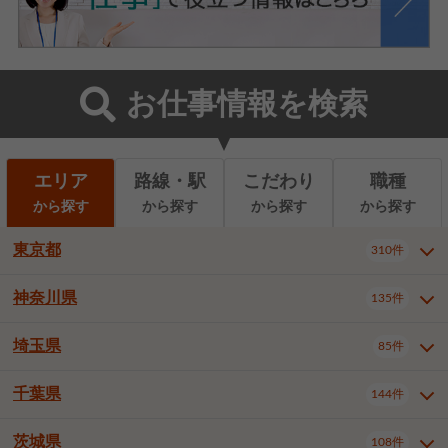
お仕事情報を検索
エリア
路線・駅
こだわり
職種
から探す
から探す
から探す
から探す
東京都
310件
神奈川県
135件
東京都全域
千代田区
310件
22件
中央区
港区
新宿区
11件
8件
27件
埼玉県
85件
神奈川県全域
横浜市西区
135件
29件
文京区
台東区
墨田区
3件
7件
9件
横浜市中区
横浜市磯子区
6件
1件
千葉県
144件
埼玉県全域
さいたま市北区
85件
2件
江東区
品川区
目黒区
6件
11件
5件
横浜市金沢区
横浜市港北区
2件
4件
さいたま市大宮区
さいたま市見沼区
10件
2件
茨城県
大田区
世田谷区
渋谷区
108件
4件
9件
22件
千葉県全域
千葉市中央区
144件
17件