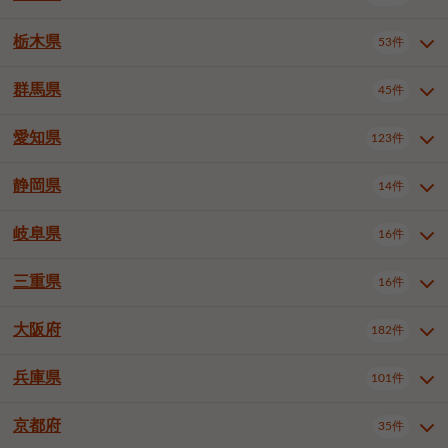
横浜市戸塚区
横浜市港南区
2件
6件
さいたま市浦和区
さいたま市緑区
3件
1件
中野区
杉並区
豊島区
2件
13件
61件
千葉市花見川区
千葉市稲毛区
4件
3件
栃木県
横浜市旭区
横浜市泉区
53件
4件
2件
茨城県全域
水戸市
日立市
108件
25件
6件
川越市
熊谷市
川口市
6件
1件
6件
北区
荒川区
板橋区
3件
1件
3件
千葉市若葉区
千葉市緑区
2件
2件
横浜市青葉区
横浜市都筑区
4件
7件
土浦市
古河市
石岡市
5件
3件
4件
群馬県
所沢市
飯能市
本庄市
45件
5件
1件
2件
栃木県全域
宇都宮市
足利市
53件
27件
2件
練馬区
足立区
葛飾区
5件
11件
5件
千葉市美浜区
市川市
船橋市
9件
9件
8件
川崎市川崎区
川崎市幸区
8件
8件
龍ケ崎市
常陸太田市
北茨城市
1件
2件
1件
東松山市
春日部市
狭山市
3件
7件
2件
佐野市
日光市
小山市
6件
1件
5件
江戸川区
八王子市
立川市
4件
8件
16件
愛知県
木更津市
松戸市
野田市
123件
7件
8件
4件
群馬県全域
前橋市
高崎市
45件
7件
16件
川崎市中原区
川崎市高津区
1件
1件
笠間市
取手市
牛久市
1件
2件
6件
羽生市
鴻巣市
深谷市
3件
2件
1件
真岡市
大田原市
那須塩原市
1件
3件
3件
武蔵野市
三鷹市
青梅市
7件
1件
1件
茂原市
成田市
佐倉市
5件
5件
1件
桐生市
伊勢崎市
太田市
1件
6件
7件
川崎市宮前区
川崎市麻生区
1件
1件
静岡県
つくば市
ひたちなか市
14件
17件
10件
愛知県全域
名古屋市千種区
123件
1件
上尾市
越谷市
蕨市
2件
5件
1件
さくら市
下野市
1件
1件
府中市（東京都）
昭島市
2件
2件
旭市
習志野市
柏市
1件
5件
15件
館林市
みどり市
1件
4件
相模原市緑区
相模原市南区
2件
2件
鹿嶋市
守谷市
那珂市
1件
4件
2件
名古屋市東区
名古屋市西区
1件
7件
戸田市
入間市
朝霞市
2件
3件
1件
岐阜県
河内郡上三川町
下都賀郡壬生町
16件
2件
1件
静岡県全域
静岡市葵区
調布市
14件
町田市
国分寺市
3件
4件
9件
2件
市原市
流山市
八千代市
7件
6件
1件
北群馬郡吉岡町
邑楽郡千代田町
2件
1件
横須賀市
平塚市
鎌倉市
3件
13件
3件
稲敷市
神栖市
鉾田市
1件
10件
2件
名古屋市中村区
名古屋市中区
22件
3件
志木市
久喜市
富士見市
1件
3件
2件
静岡市駿河区
富士市
藤枝市
清瀬市
3件
東久留米市
1件
多摩市
1件
2件
1件
1件
鴨川市
鎌ケ谷市
君津市
2件
1件
1件
三重県
16件
岐阜県全域
岐阜市
大垣市
藤沢市
16件
茅ヶ崎市
4件
秦野市
4件
13件
2件
1件
つくばみらい市
小美玉市
3件
1件
名古屋市昭和区
名古屋市瑞穂区
1件
1件
三郷市
蓮田市
坂戸市
3件
1件
2件
駿東郡清水町
浜松市中央区
稲城市
1件
5件
2件
浦安市
四街道市
印西市
3件
1件
9件
高山市
多治見市
羽島市
厚木市
1件
大和市
1件
伊勢原市
1件
2件
2件
2件
稲敷郡阿見町
1件
大阪府
名古屋市中川区
名古屋市港区
182件
1件
4件
三重県全域
津市
四日市市
幸手市
16件
児玉郡上里町
3件
2件
1件
1件
白井市
富里市
山武市
2件
2件
2件
土岐市
各務原市
可児市
海老名市
1件
座間市
1件
1件
1件
2件
名古屋市南区
名古屋市守山区
2件
1件
桑名市
鈴鹿市
員弁郡東員町
2件
6件
1件
兵庫県
101件
大阪府全域
大阪市西区
いすみ市
182件
長生郡長生村
2件
1件
1件
本巣市
本巣郡北方町
1件
1件
名古屋市緑区
名古屋市名東区
5件
1件
多気郡明和町
2件
大阪市港区
大阪市天王寺区
1件
1件
京都府
35件
兵庫県全域
神戸市東灘区
101件
4件
名古屋市天白区
豊橋市
岡崎市
1件
6件
16件