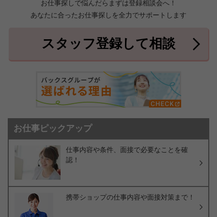
お仕事探しで悩んだらまずは登録相談会へ！
あなたに合ったお仕事探しを全力でサポートします
中頭郡北中城村
中頭郡中城村
7件
2件
中頭郡西原町
島尻郡与那原町
2件
1件
スタッフ登録して相談
島尻郡南風原町
3件
お仕事ピックアップ
仕事内容や条件、面接で必要なことを確
認！
携帯ショップの仕事内容や面接対策まで！