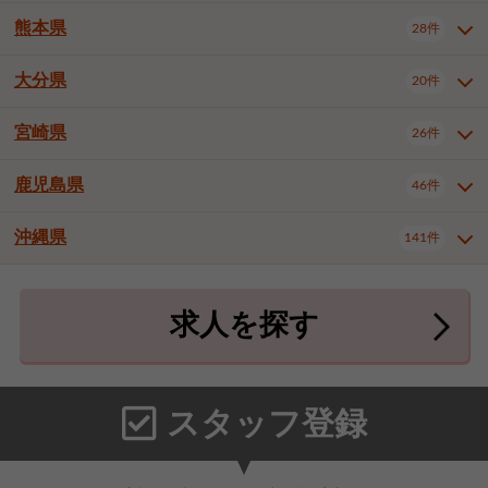
北九州市八幡東区
北九州市八幡西区
3件
3件
熊本県
28件
長崎県全域
長崎市
佐世保市
16件
4件
6件
福岡市東区
福岡市博多区
4件
17件
島原市
諫早市
大村市
1件
2件
1件
大分県
福岡市中央区
福岡市西区
20件
9件
3件
熊本県全域
熊本市中央区
28件
7件
西彼杵郡時津町
2件
福岡市城南区
福岡市早良区
1件
2件
熊本市西区
熊本市南区
1件
2件
宮崎県
26件
大分県全域
大分市
別府市
20件
16件
1件
大牟田市
久留米市
直方市
2件
6件
1件
熊本市北区
八代市
人吉市
1件
1件
2件
中津市
3件
鹿児島県
46件
宮崎県全域
宮崎市
都城市
26件
14件
9件
飯塚市
田川市
八女市
1件
3件
1件
荒尾市
山鹿市
菊池市
2件
1件
1件
延岡市
日南市
日向市
1件
1件
1件
行橋市
中間市
小郡市
2件
1件
3件
沖縄県
宇土市
宇城市
天草市
141件
1件
1件
1件
鹿児島県全域
鹿児島市
46件
25件
筑紫野市
春日市
大野城市
3件
4件
1件
合志市
菊池郡菊陽町
1件
4件
鹿屋市
阿久根市
出水市
6件
1件
3件
沖縄県全域
那覇市
宜野湾市
141件
32件
7件
宗像市
太宰府市
福津市
1件
1件
1件
上益城郡御船町
2件
求人を探す
薩摩川内市
日置市
曽於市
4件
1件
1件
石垣市
浦添市
名護市
2件
24件
6件
糟屋郡志免町
糟屋郡新宮町
4件
2件
霧島市
南さつま市
姶良市
3件
1件
1件
糸満市
沖縄市
豊見城市
3件
8件
9件
糟屋郡久山町
那珂川市
3件
1件
うるま市
宮古島市
南城市
18件
2件
3件
スタッフ登録
国頭郡本部町
国頭郡金武町
1件
2件
中頭郡読谷村
中頭郡北谷町
3件
6件