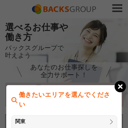
選べるお仕事や
働き方
バックスグループで
叶えよう
あなたのお仕事探しを
全力サポート！
はじめての方へ
働きたいエリアを選んでくださ
まずは相談
い
関東
働きたいエリアを選んでください