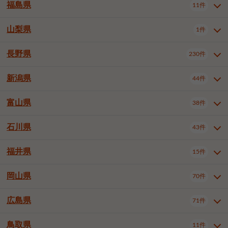
大仙市
2件
福島県
11件
和泉市
箕面市
柏原市
12件
5件
1件
山形県全域
山形市
米沢市
11件
5件
1件
岩見沢市
網走市
苫小牧市
3件
1件
3件
柴田郡大河原町
宮城郡利府町
1件
1件
羽曳野市
門真市
摂津市
2件
3件
1件
鶴岡市
新庄市
上山市
1件
1件
2件
江別市
紋別市
千歳市
3件
1件
2件
山梨県
富谷市
1件
2件
福島県全域
福島市
会津若松市
11件
3件
1件
高石市
藤井寺市
東大阪市
1件
1件
7件
天童市
1件
恵庭市
北広島市
紋別郡遠軽町
3件
1件
1件
郡山市
いわき市
5件
2件
長野県
230件
山梨県全域
中巨摩郡昭和町
1件
1件
泉南市
四條畷市
大阪狭山市
1件
2件
1件
釧路郡釧路町
厚岸郡厚岸町
1件
1件
新潟県
44件
長野県全域
長野市
松本市
230件
63件
40件
上田市
岡谷市
飯田市
19件
3件
20件
富山県
38件
新潟県全域
新潟市東区
44件
2件
諏訪市
須坂市
小諸市
5件
13件
4件
新潟市中央区
新潟市江南区
11件
3件
石川県
43件
富山県全域
富山市
高岡市
38件
27件
5件
伊那市
駒ヶ根市
中野市
6件
6件
2件
新潟市西区
長岡市
柏崎市
4件
11件
1件
砺波市
小矢部市
射水市
1件
2件
3件
福井県
大町市
飯山市
茅野市
15件
1件
5件
2件
石川県全域
金沢市
小松市
43件
22件
4件
新発田市
小千谷市
見附市
3件
1件
1件
塩尻市
佐久市
千曲市
2件
12件
4件
白山市
野々市市
4件
13件
岡山県
燕市
上越市
佐渡市
70件
3件
3件
1件
福井県全域
福井市
越前市
15件
12件
3件
安曇野市
北佐久郡軽井沢町
2件
4件
広島県
71件
岡山県全域
岡山市北区
70件
27件
諏訪郡下諏訪町
諏訪郡富士見町
1件
1件
岡山市中区
岡山市東区
6件
2件
上伊那郡箕輪町
上伊那郡宮田村
2件
1件
鳥取県
11件
広島県全域
広島市中区
71件
24件