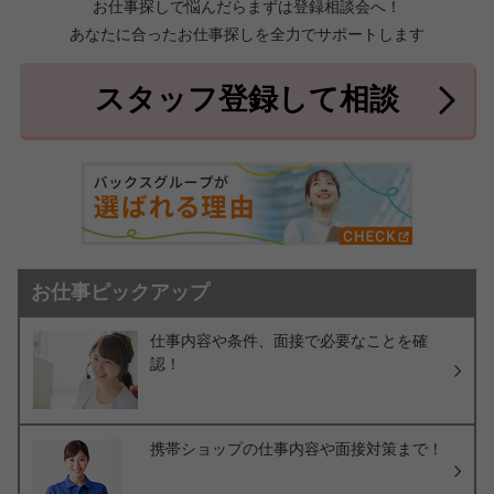
お仕事探しで悩んだらまずは登録相談会へ！
あなたに合ったお仕事探しを全力でサポートします
中頭郡北中城村
中頭郡中城村
7件
2件
中頭郡西原町
島尻郡与那原町
2件
1件
スタッフ登録して相談
島尻郡南風原町
3件
お仕事ピックアップ
仕事内容や条件、面接で必要なことを確
認！
携帯ショップの仕事内容や面接対策まで！