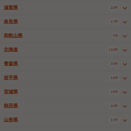
大阪市浪速区
大阪市東淀川区
4件
1件
神戸市兵庫区
神戸市長田区
2件
1件
一宮市
半田市
春日井市
3件
2件
3件
滋賀県
22件
京都府全域
京都市北区
35件
1件
大阪市生野区
大阪市阿倍野区
1件
2件
神戸市須磨区
神戸市垂水区
1件
11件
豊川市
津島市
豊田市
3件
1件
8件
京都市左京区
京都市中京区
2件
2件
奈良県
大阪市住吉区
大阪市西成区
17件
1件
1件
滋賀県全域
大津市
彦根市
22件
3件
1件
神戸市北区
神戸市中央区
4件
14件
安城市
西尾市
小牧市
5件
2件
1件
京都市下京区
京都市南区
10件
6件
大阪市鶴見区
大阪市住之江区
1件
1件
長浜市
近江八幡市
草津市
1件
2件
3件
和歌山県
神戸市西区
姫路市
尼崎市
7件
4件
7件
6件
奈良県全域
奈良市
大和高田市
稲沢市
17件
大府市
4件
知立市
1件
1件
1件
1件
京都市右京区
京都市伏見区
1件
2件
大阪市平野区
大阪市北区
2件
58件
守山市
甲賀市
湖南市
4件
2件
1件
明石市
西宮市
洲本市
6件
8件
1件
大和郡山市
橿原市
桜井市
高浜市
1件
日進市
4件
長久手市
2件
1件
2件
2件
北海道
京都市山科区
京都市西京区
133件
1件
1件
和歌山県全域
和歌山市
橋本市
7件
2件
1件
大阪市中央区
堺市堺区
13件
2件
東近江市
蒲生郡竜王町
4件
1件
芦屋市
伊丹市
豊岡市
1件
3件
1件
御所市
生駒市
香芝市
愛知郡東郷町
1件
丹羽郡扶桑町
1件
1件
6件
2件
福知山市
舞鶴市
綾部市
1件
1件
1件
御坊市
田辺市
岩出市
1件
1件
2件
堺市中区
堺市東区
堺市西区
1件
1件
2件
青森県
35件
北海道全域
札幌市中央区
133件
27件
加古川市
西脇市
宝塚市
11件
1件
2件
生駒郡斑鳩町
北葛城郡上牧町
知多郡東浦町
1件
額田郡幸田町
1件
4件
2件
宇治市
亀岡市
長岡京市
1件
2件
1件
堺市南区
堺市北区
堺市美原区
1件
2件
1件
札幌市北区
札幌市東区
19件
4件
三木市
川西市
三田市
2件
1件
1件
岩手県
16件
青森県全域
青森市
弘前市
35件
14件
7件
八幡市
2件
岸和田市
豊中市
吹田市
4件
6件
1件
札幌市白石区
札幌市豊平区
4件
8件
加西市
丹波篠山市
丹波市
1件
1件
1件
八戸市
三沢市
むつ市
9件
3件
2件
宮城県
19件
岩手県全域
盛岡市
花巻市
泉大津市
16件
高槻市
8件
守口市
1件
1件
5件
1件
札幌市西区
札幌市厚別区
17件
4件
宍粟市
加東市
たつの市
1件
2件
1件
北上市
一関市
奥州市
枚方市
2件
茨木市
1件
八尾市
4件
7件
4件
5件
秋田県
札幌市手稲区
札幌市清田区
10件
2件
5件
宮城県全域
仙台市青葉区
神崎郡福崎町
19件
揖保郡太子町
6件
1件
1件
泉佐野市
富田林市
寝屋川市
3件
2件
4件
函館市
小樽市
旭川市
4件
1件
10件
仙台市宮城野区
仙台市太白区
3件
1件
山形県
11件
秋田県全域
秋田市
大館市
10件
6件
2件
河内長野市
松原市
大東市
1件
1件
1件
釧路市
帯広市
北見市
2件
2件
4件
仙台市泉区
名取市
多賀城市
3件
1件
1件