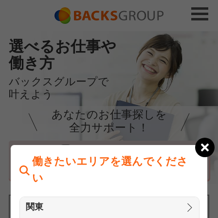
選べるお仕事や
働き方
バックスグループで
叶えよう
あなたのお仕事探しを
全力サポート！
はじめての方へ
働きたいエリアを選んでくださ
まずは相談
い
関東
働きたいエリアを選んでください