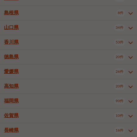
岡山市南区
倉敷市
津山市
6件
19件
7件
下伊那郡喬木村
木曽郡木曽町
1件
5件
広島市南区
広島市西区
10件
4件
島根県
8件
鳥取県全域
鳥取市
米子市
11件
2件
5件
笠岡市
総社市
瀬戸内市
1件
1件
1件
東筑摩郡麻績村
東筑摩郡山形村
1件
4件
広島市安佐南区
呉市
三原市
6件
2件
4件
倉吉市
西伯郡日吉津村
1件
3件
山口県
34件
島根県全域
松江市
出雲市
埴科郡坂城町
8件
5件
3件
1件
尾道市
福山市
東広島市
1件
12件
4件
香川県
廿日市市
安芸郡府中町
53件
1件
2件
山口県全域
下関市
宇部市
34件
7件
2件
安芸郡海田町
1件
山口市
防府市
下松市
9件
1件
6件
徳島県
20件
香川県全域
高松市
丸亀市
53件
42件
6件
岩国市
柳井市
周南市
4件
1件
1件
観音寺市
さぬき市
三豊市
1件
1件
1件
愛媛県
26件
徳島県全域
徳島市
阿南市
20件
13件
4件
山陽小野田市
3件
綾歌郡綾川町
2件
海部郡美波町
板野郡藍住町
1件
2件
高知県
20件
愛媛県全域
松山市
今治市
26件
13件
3件
宇和島市
新居浜市
西条市
1件
4件
1件
福岡県
90件
高知県全域
高知市
土佐市
20件
19件
1件
大洲市
四国中央市
東温市
1件
2件
1件
佐賀県
10件
福岡県全域
北九州市若松区
90件
2件
北九州市小倉北区
北九州市小倉南区
3件
3件
長崎県
16件
佐賀県全域
佐賀市
唐津市
10件
9件
1件