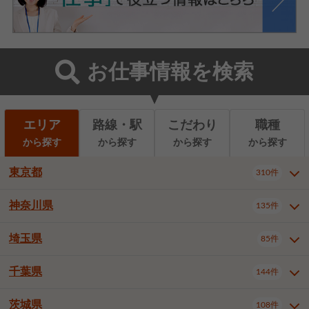
お仕事情報を検索
エリア
路線・駅
こだわり
職種
から探す
から探す
から探す
から探す
東京都
310件
神奈川県
135件
東京都全域
千代田区
310件
22件
中央区
港区
新宿区
11件
8件
27件
埼玉県
85件
神奈川県全域
横浜市西区
135件
29件
文京区
台東区
墨田区
3件
7件
9件
横浜市中区
横浜市磯子区
6件
1件
千葉県
144件
埼玉県全域
さいたま市北区
85件
2件
江東区
品川区
目黒区
6件
11件
5件
横浜市金沢区
横浜市港北区
2件
4件
さいたま市大宮区
さいたま市見沼区
10件
2件
茨城県
大田区
世田谷区
渋谷区
108件
4件
9件
22件
千葉県全域
千葉市中央区
144件
17件