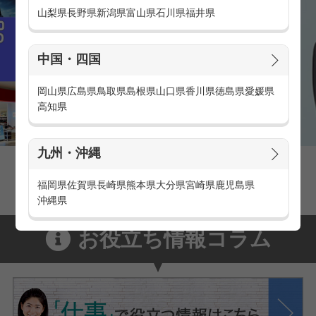
山梨県
長野県
新潟県
富山県
石川県
福井県
中国・四国
岡山県
広島県
鳥取県
島根県
山口県
香川県
徳島県
愛媛県
高知県
九州・沖縄
家電量販店の派遣・バイト求人
家電量販店で働くメリットをご紹介！
福岡県
佐賀県
長崎県
熊本県
大分県
宮崎県
鹿児島県
沖縄県
お役立ち情報コラム