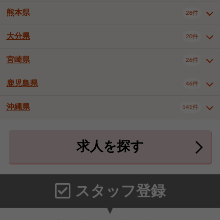
北九州市八幡東区
北九州市八幡西区
3件
3件
熊本県
28件
長崎県全域
長崎市
佐世保市
16件
4件
6件
福岡市東区
福岡市博多区
4件
16件
島原市
諫早市
大村市
1件
2件
1件
大分県
福岡市中央区
福岡市西区
20件
9件
3件
熊本県全域
熊本市中央区
28件
7件
西彼杵郡時津町
2件
福岡市城南区
福岡市早良区
1件
2件
熊本市西区
熊本市南区
1件
2件
宮崎県
26件
大分県全域
大分市
別府市
20件
16件
1件
大牟田市
久留米市
直方市
2件
6件
1件
熊本市北区
八代市
人吉市
1件
1件
2件
中津市
3件
鹿児島県
46件
宮崎県全域
宮崎市
都城市
26件
14件
9件
飯塚市
田川市
八女市
1件
3件
1件
荒尾市
山鹿市
菊池市
2件
1件
1件
延岡市
日南市
日向市
1件
1件
1件
行橋市
中間市
小郡市
2件
1件
3件
沖縄県
宇土市
宇城市
天草市
141件
1件
1件
1件
鹿児島県全域
鹿児島市
46件
25件
筑紫野市
春日市
大野城市
3件
4件
1件
合志市
菊池郡菊陽町
1件
4件
鹿屋市
阿久根市
出水市
6件
1件
3件
沖縄県全域
那覇市
宜野湾市
141件
32件
7件
宗像市
太宰府市
福津市
1件
1件
1件
上益城郡御船町
2件
求人を探す
薩摩川内市
日置市
曽於市
4件
1件
1件
石垣市
浦添市
名護市
2件
24件
6件
糟屋郡志免町
糟屋郡新宮町
4件
2件
霧島市
南さつま市
姶良市
3件
1件
1件
糸満市
沖縄市
豊見城市
3件
8件
9件
糟屋郡久山町
那珂川市
3件
1件
うるま市
宮古島市
南城市
18件
2件
3件
スタッフ登録
国頭郡本部町
国頭郡金武町
1件
2件
中頭郡読谷村
中頭郡北谷町
3件
6件