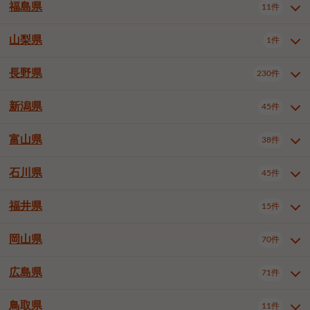
大仙市
2件
福島県
11件
和泉市
箕面市
柏原市
12件
5件
1件
山形県全域
山形市
米沢市
11件
5件
1件
岩見沢市
網走市
苫小牧市
3件
1件
3件
柴田郡大河原町
宮城郡利府町
1件
1件
羽曳野市
門真市
摂津市
2件
3件
1件
鶴岡市
新庄市
上山市
1件
1件
2件
江別市
紋別市
千歳市
3件
1件
2件
山梨県
富谷市
1件
2件
福島県全域
福島市
会津若松市
11件
3件
1件
高石市
藤井寺市
東大阪市
1件
1件
7件
天童市
1件
恵庭市
北広島市
紋別郡遠軽町
3件
1件
1件
郡山市
いわき市
5件
2件
長野県
230件
山梨県全域
中巨摩郡昭和町
1件
1件
泉南市
四條畷市
大阪狭山市
1件
2件
1件
釧路郡釧路町
厚岸郡厚岸町
1件
1件
新潟県
45件
長野県全域
長野市
松本市
230件
63件
40件
上田市
岡谷市
飯田市
19件
3件
20件
富山県
38件
新潟県全域
新潟市東区
45件
2件
諏訪市
須坂市
小諸市
5件
13件
4件
新潟市中央区
新潟市江南区
12件
3件
石川県
45件
富山県全域
富山市
高岡市
38件
27件
5件
伊那市
駒ヶ根市
中野市
6件
6件
2件
新潟市西区
長岡市
柏崎市
4件
11件
1件
砺波市
小矢部市
射水市
1件
2件
3件
福井県
大町市
飯山市
茅野市
15件
1件
5件
2件
石川県全域
金沢市
小松市
45件
22件
4件
新発田市
小千谷市
見附市
3件
1件
1件
塩尻市
佐久市
千曲市
2件
12件
4件
白山市
野々市市
6件
13件
岡山県
燕市
上越市
佐渡市
70件
3件
3件
1件
福井県全域
福井市
越前市
15件
12件
3件
安曇野市
北佐久郡軽井沢町
2件
4件
広島県
71件
岡山県全域
岡山市北区
70件
27件
諏訪郡下諏訪町
諏訪郡富士見町
1件
1件
岡山市中区
岡山市東区
6件
2件
上伊那郡箕輪町
上伊那郡宮田村
2件
1件
鳥取県
11件
広島県全域
広島市中区
71件
24件