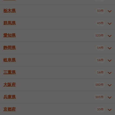
横浜市戸塚区
横浜市港南区
2件
6件
さいたま市浦和区
さいたま市緑区
3件
1件
中野区
杉並区
豊島区
2件
13件
61件
千葉市花見川区
千葉市稲毛区
4件
3件
栃木県
横浜市旭区
横浜市泉区
53件
4件
2件
茨城県全域
水戸市
日立市
108件
25件
6件
川越市
熊谷市
川口市
6件
1件
6件
北区
荒川区
板橋区
3件
1件
3件
千葉市若葉区
千葉市緑区
2件
2件
横浜市青葉区
横浜市都筑区
4件
7件
土浦市
古河市
石岡市
5件
3件
4件
群馬県
所沢市
飯能市
本庄市
45件
5件
1件
2件
栃木県全域
宇都宮市
足利市
53件
27件
2件
練馬区
足立区
葛飾区
5件
11件
5件
千葉市美浜区
市川市
船橋市
9件
9件
8件
川崎市川崎区
川崎市幸区
8件
8件
龍ケ崎市
常陸太田市
北茨城市
1件
2件
1件
東松山市
春日部市
狭山市
3件
7件
2件
佐野市
日光市
小山市
6件
1件
5件
江戸川区
八王子市
立川市
4件
8件
16件
愛知県
木更津市
松戸市
野田市
123件
7件
8件
4件
群馬県全域
前橋市
高崎市
45件
7件
16件
川崎市中原区
川崎市高津区
1件
1件
笠間市
取手市
牛久市
1件
2件
6件
羽生市
鴻巣市
深谷市
3件
2件
1件
真岡市
大田原市
那須塩原市
1件
3件
3件
武蔵野市
三鷹市
青梅市
7件
1件
1件
茂原市
成田市
佐倉市
5件
5件
1件
桐生市
伊勢崎市
太田市
1件
6件
7件
川崎市宮前区
川崎市麻生区
1件
1件
静岡県
つくば市
ひたちなか市
14件
17件
10件
愛知県全域
名古屋市千種区
123件
1件
上尾市
越谷市
蕨市
2件
5件
1件
さくら市
下野市
1件
1件
府中市（東京都）
昭島市
2件
2件
旭市
習志野市
柏市
1件
5件
15件
館林市
みどり市
1件
4件
相模原市緑区
相模原市南区
2件
2件
鹿嶋市
守谷市
那珂市
1件
4件
2件
名古屋市東区
名古屋市西区
1件
7件
戸田市
入間市
朝霞市
2件
3件
1件
岐阜県
河内郡上三川町
下都賀郡壬生町
16件
2件
1件
静岡県全域
静岡市葵区
調布市
14件
町田市
国分寺市
3件
4件
9件
2件
市原市
流山市
八千代市
7件
6件
1件
北群馬郡吉岡町
邑楽郡千代田町
2件
1件
横須賀市
平塚市
鎌倉市
3件
13件
3件
稲敷市
神栖市
鉾田市
1件
10件
2件
名古屋市中村区
名古屋市中区
22件
3件
志木市
久喜市
富士見市
1件
3件
2件
静岡市駿河区
富士市
藤枝市
清瀬市
3件
東久留米市
1件
多摩市
1件
2件
1件
1件
鴨川市
鎌ケ谷市
君津市
2件
1件
1件
三重県
16件
岐阜県全域
岐阜市
大垣市
藤沢市
16件
茅ヶ崎市
4件
秦野市
4件
13件
2件
1件
つくばみらい市
小美玉市
3件
1件
名古屋市昭和区
名古屋市瑞穂区
1件
1件
三郷市
蓮田市
坂戸市
3件
1件
2件
駿東郡清水町
浜松市中央区
稲城市
1件
5件
2件
浦安市
四街道市
印西市
3件
1件
9件
高山市
多治見市
羽島市
厚木市
1件
大和市
1件
伊勢原市
1件
2件
2件
2件
稲敷郡阿見町
1件
大阪府
名古屋市中川区
名古屋市港区
182件
1件
4件
三重県全域
津市
四日市市
幸手市
16件
児玉郡上里町
3件
2件
1件
1件
白井市
富里市
山武市
2件
2件
2件
土岐市
各務原市
可児市
海老名市
1件
座間市
1件
1件
1件
2件
名古屋市南区
名古屋市守山区
2件
1件
桑名市
鈴鹿市
員弁郡東員町
2件
6件
1件
兵庫県
101件
大阪府全域
大阪市西区
いすみ市
182件
長生郡長生村
2件
1件
1件
本巣市
本巣郡北方町
1件
1件
名古屋市緑区
名古屋市名東区
5件
1件
多気郡明和町
2件
大阪市港区
大阪市天王寺区
1件
1件
京都府
35件
兵庫県全域
神戸市東灘区
101件
4件
名古屋市天白区
豊橋市
岡崎市
1件
6件
16件