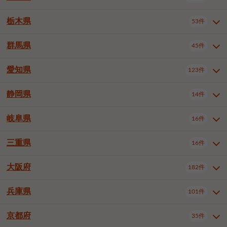
横浜市戸塚区
横浜市港南区
2件
6件
さいたま市浦和区
さいたま市緑区
3件
1件
中野区
杉並区
豊島区
2件
13件
61件
千葉市花見川区
千葉市稲毛区
4件
3件
栃木県
横浜市旭区
横浜市泉区
53件
4件
2件
茨城県全域
水戸市
日立市
108件
25件
6件
川越市
熊谷市
川口市
6件
1件
6件
北区
荒川区
板橋区
3件
1件
3件
千葉市若葉区
千葉市緑区
2件
2件
横浜市青葉区
横浜市都筑区
4件
7件
土浦市
古河市
石岡市
5件
3件
4件
群馬県
所沢市
飯能市
本庄市
45件
5件
1件
2件
栃木県全域
宇都宮市
足利市
53件
27件
2件
練馬区
足立区
葛飾区
5件
11件
5件
千葉市美浜区
市川市
船橋市
9件
9件
8件
川崎市川崎区
川崎市幸区
8件
8件
龍ケ崎市
常陸太田市
北茨城市
1件
2件
1件
東松山市
春日部市
狭山市
3件
7件
2件
佐野市
日光市
小山市
6件
1件
5件
江戸川区
八王子市
立川市
4件
8件
16件
愛知県
木更津市
松戸市
野田市
123件
7件
8件
4件
群馬県全域
前橋市
高崎市
45件
7件
16件
川崎市中原区
川崎市高津区
1件
1件
笠間市
取手市
牛久市
1件
2件
6件
羽生市
鴻巣市
深谷市
3件
2件
1件
真岡市
大田原市
那須塩原市
1件
3件
3件
武蔵野市
三鷹市
青梅市
7件
1件
1件
茂原市
成田市
佐倉市
5件
5件
1件
桐生市
伊勢崎市
太田市
1件
6件
7件
川崎市宮前区
川崎市麻生区
1件
1件
静岡県
つくば市
ひたちなか市
14件
17件
10件
愛知県全域
名古屋市千種区
123件
1件
上尾市
越谷市
蕨市
2件
5件
1件
さくら市
下野市
1件
1件
府中市（東京都）
昭島市
2件
2件
旭市
習志野市
柏市
1件
5件
15件
館林市
みどり市
1件
4件
相模原市緑区
相模原市南区
2件
2件
鹿嶋市
守谷市
那珂市
1件
4件
2件
名古屋市東区
名古屋市西区
1件
7件
戸田市
入間市
朝霞市
2件
3件
1件
岐阜県
河内郡上三川町
下都賀郡壬生町
16件
2件
1件
静岡県全域
静岡市葵区
調布市
14件
町田市
国分寺市
3件
4件
9件
2件
市原市
流山市
八千代市
7件
6件
1件
北群馬郡吉岡町
邑楽郡千代田町
2件
1件
横須賀市
平塚市
鎌倉市
3件
13件
3件
稲敷市
神栖市
鉾田市
1件
10件
2件
名古屋市中村区
名古屋市中区
22件
3件
志木市
久喜市
富士見市
1件
3件
2件
静岡市駿河区
富士市
藤枝市
清瀬市
3件
東久留米市
1件
多摩市
1件
2件
1件
1件
鴨川市
鎌ケ谷市
君津市
2件
1件
1件
三重県
16件
岐阜県全域
岐阜市
大垣市
藤沢市
16件
茅ヶ崎市
4件
秦野市
4件
13件
2件
1件
つくばみらい市
小美玉市
3件
1件
名古屋市昭和区
名古屋市瑞穂区
1件
1件
三郷市
蓮田市
坂戸市
3件
1件
2件
駿東郡清水町
浜松市中央区
稲城市
1件
5件
2件
浦安市
四街道市
印西市
3件
1件
9件
高山市
多治見市
羽島市
厚木市
1件
大和市
1件
伊勢原市
1件
2件
2件
2件
稲敷郡阿見町
1件
大阪府
名古屋市中川区
名古屋市港区
182件
1件
4件
三重県全域
津市
四日市市
幸手市
16件
児玉郡上里町
3件
2件
1件
1件
白井市
富里市
山武市
2件
2件
2件
土岐市
各務原市
可児市
海老名市
1件
座間市
1件
1件
1件
2件
名古屋市南区
名古屋市守山区
2件
1件
桑名市
鈴鹿市
員弁郡東員町
2件
6件
1件
兵庫県
101件
大阪府全域
大阪市西区
いすみ市
182件
長生郡長生村
2件
1件
1件
本巣市
本巣郡北方町
1件
1件
名古屋市緑区
名古屋市名東区
5件
1件
多気郡明和町
2件
大阪市港区
大阪市天王寺区
1件
1件
京都府
35件
兵庫県全域
神戸市東灘区
101件
4件
名古屋市天白区
豊橋市
岡崎市
1件
6件
16件