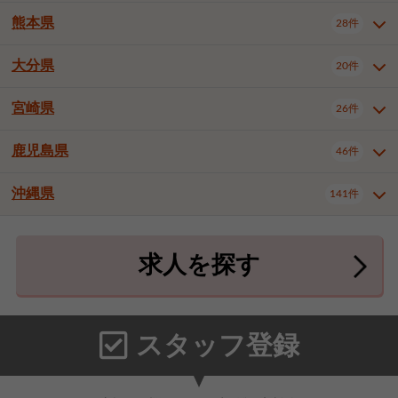
北九州市八幡東区
北九州市八幡西区
3件
3件
熊本県
28件
長崎県全域
長崎市
佐世保市
16件
4件
6件
福岡市東区
福岡市博多区
4件
17件
島原市
諫早市
大村市
1件
2件
1件
大分県
福岡市中央区
福岡市西区
20件
9件
3件
熊本県全域
熊本市中央区
28件
7件
西彼杵郡時津町
2件
福岡市城南区
福岡市早良区
1件
2件
熊本市西区
熊本市南区
1件
2件
宮崎県
26件
大分県全域
大分市
別府市
20件
16件
1件
大牟田市
久留米市
直方市
2件
6件
1件
熊本市北区
八代市
人吉市
1件
1件
2件
中津市
3件
鹿児島県
46件
宮崎県全域
宮崎市
都城市
26件
14件
9件
飯塚市
田川市
八女市
1件
3件
1件
荒尾市
山鹿市
菊池市
2件
1件
1件
延岡市
日南市
日向市
1件
1件
1件
行橋市
中間市
小郡市
2件
1件
3件
沖縄県
宇土市
宇城市
天草市
141件
1件
1件
1件
鹿児島県全域
鹿児島市
46件
25件
筑紫野市
春日市
大野城市
3件
4件
1件
合志市
菊池郡菊陽町
1件
4件
鹿屋市
阿久根市
出水市
6件
1件
3件
沖縄県全域
那覇市
宜野湾市
141件
32件
7件
宗像市
太宰府市
福津市
1件
1件
1件
上益城郡御船町
2件
求人を探す
薩摩川内市
日置市
曽於市
4件
1件
1件
石垣市
浦添市
名護市
2件
24件
6件
糟屋郡志免町
糟屋郡新宮町
4件
2件
霧島市
南さつま市
姶良市
3件
1件
1件
糸満市
沖縄市
豊見城市
3件
8件
9件
糟屋郡久山町
那珂川市
3件
1件
うるま市
宮古島市
南城市
18件
2件
3件
スタッフ登録
国頭郡本部町
国頭郡金武町
1件
2件
中頭郡読谷村
中頭郡北谷町
3件
6件