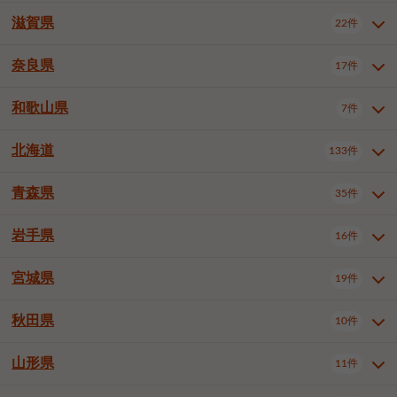
大阪市浪速区
大阪市東淀川区
4件
1件
神戸市兵庫区
神戸市長田区
2件
1件
一宮市
半田市
春日井市
3件
2件
3件
滋賀県
22件
京都府全域
京都市北区
35件
1件
大阪市生野区
大阪市阿倍野区
1件
2件
神戸市須磨区
神戸市垂水区
1件
11件
豊川市
津島市
豊田市
3件
1件
8件
京都市左京区
京都市中京区
2件
2件
奈良県
大阪市住吉区
大阪市西成区
17件
1件
1件
滋賀県全域
大津市
彦根市
22件
3件
1件
神戸市北区
神戸市中央区
4件
14件
安城市
西尾市
小牧市
5件
2件
1件
京都市下京区
京都市南区
10件
6件
大阪市鶴見区
大阪市住之江区
1件
1件
長浜市
近江八幡市
草津市
1件
2件
3件
和歌山県
神戸市西区
姫路市
尼崎市
7件
4件
7件
6件
奈良県全域
奈良市
大和高田市
稲沢市
17件
大府市
4件
知立市
1件
1件
1件
1件
京都市右京区
京都市伏見区
1件
2件
大阪市平野区
大阪市北区
2件
58件
守山市
甲賀市
湖南市
4件
2件
1件
明石市
西宮市
洲本市
6件
8件
1件
大和郡山市
橿原市
桜井市
高浜市
1件
日進市
4件
長久手市
2件
1件
2件
2件
北海道
京都市山科区
京都市西京区
133件
1件
1件
和歌山県全域
和歌山市
橋本市
7件
2件
1件
大阪市中央区
堺市堺区
13件
2件
東近江市
蒲生郡竜王町
4件
1件
芦屋市
伊丹市
豊岡市
1件
3件
1件
御所市
生駒市
香芝市
愛知郡東郷町
1件
丹羽郡扶桑町
1件
1件
6件
2件
福知山市
舞鶴市
綾部市
1件
1件
1件
御坊市
田辺市
岩出市
1件
1件
2件
堺市中区
堺市東区
堺市西区
1件
1件
2件
青森県
35件
北海道全域
札幌市中央区
133件
27件
加古川市
西脇市
宝塚市
11件
1件
2件
生駒郡斑鳩町
北葛城郡上牧町
知多郡東浦町
1件
額田郡幸田町
1件
4件
2件
宇治市
亀岡市
長岡京市
1件
2件
1件
堺市南区
堺市北区
堺市美原区
1件
2件
1件
札幌市北区
札幌市東区
19件
4件
三木市
川西市
三田市
2件
1件
1件
岩手県
16件
青森県全域
青森市
弘前市
35件
14件
7件
八幡市
2件
岸和田市
豊中市
吹田市
4件
6件
1件
札幌市白石区
札幌市豊平区
4件
8件
加西市
丹波篠山市
丹波市
1件
1件
1件
八戸市
三沢市
むつ市
9件
3件
2件
宮城県
19件
岩手県全域
盛岡市
花巻市
泉大津市
16件
高槻市
8件
守口市
1件
1件
5件
1件
札幌市西区
札幌市厚別区
17件
4件
宍粟市
加東市
たつの市
1件
2件
1件
北上市
一関市
奥州市
枚方市
2件
茨木市
1件
八尾市
4件
7件
4件
5件
秋田県
札幌市手稲区
札幌市清田区
10件
2件
5件
宮城県全域
仙台市青葉区
神崎郡福崎町
19件
揖保郡太子町
6件
1件
1件
泉佐野市
富田林市
寝屋川市
3件
2件
4件
函館市
小樽市
旭川市
4件
1件
10件
仙台市宮城野区
仙台市太白区
3件
1件
山形県
11件
秋田県全域
秋田市
大館市
10件
6件
2件
河内長野市
松原市
大東市
1件
1件
1件
釧路市
帯広市
北見市
2件
2件
4件
仙台市泉区
名取市
多賀城市
3件
1件
1件