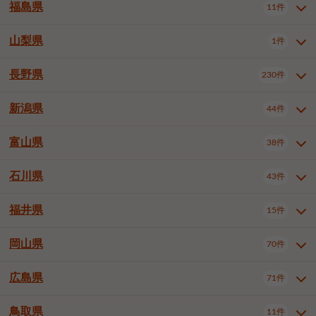
大仙市
2件
福島県
11件
和泉市
箕面市
柏原市
12件
5件
1件
山形県全域
山形市
米沢市
11件
5件
1件
岩見沢市
網走市
苫小牧市
3件
1件
3件
柴田郡大河原町
宮城郡利府町
1件
1件
羽曳野市
門真市
摂津市
2件
3件
1件
鶴岡市
新庄市
上山市
1件
1件
2件
江別市
紋別市
千歳市
3件
1件
2件
山梨県
富谷市
1件
2件
福島県全域
福島市
会津若松市
11件
3件
1件
高石市
藤井寺市
東大阪市
1件
1件
7件
天童市
1件
恵庭市
北広島市
紋別郡遠軽町
3件
1件
1件
郡山市
いわき市
5件
2件
長野県
230件
山梨県全域
中巨摩郡昭和町
1件
1件
泉南市
四條畷市
大阪狭山市
1件
2件
1件
釧路郡釧路町
厚岸郡厚岸町
1件
1件
新潟県
44件
長野県全域
長野市
松本市
230件
63件
40件
上田市
岡谷市
飯田市
19件
3件
20件
富山県
38件
新潟県全域
新潟市東区
44件
2件
諏訪市
須坂市
小諸市
5件
13件
4件
新潟市中央区
新潟市江南区
11件
3件
石川県
43件
富山県全域
富山市
高岡市
38件
27件
5件
伊那市
駒ヶ根市
中野市
6件
6件
2件
新潟市西区
長岡市
柏崎市
4件
11件
1件
砺波市
小矢部市
射水市
1件
2件
3件
福井県
大町市
飯山市
茅野市
15件
1件
5件
2件
石川県全域
金沢市
小松市
43件
22件
4件
新発田市
小千谷市
見附市
3件
1件
1件
塩尻市
佐久市
千曲市
2件
12件
4件
白山市
野々市市
4件
13件
岡山県
燕市
上越市
佐渡市
70件
3件
3件
1件
福井県全域
福井市
越前市
15件
12件
3件
安曇野市
北佐久郡軽井沢町
2件
4件
広島県
71件
岡山県全域
岡山市北区
70件
27件
諏訪郡下諏訪町
諏訪郡富士見町
1件
1件
岡山市中区
岡山市東区
6件
2件
上伊那郡箕輪町
上伊那郡宮田村
2件
1件
鳥取県
11件
広島県全域
広島市中区
71件
24件