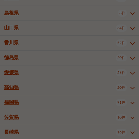
岡山市南区
倉敷市
津山市
6件
19件
7件
下伊那郡喬木村
木曽郡木曽町
1件
5件
広島市南区
広島市西区
10件
4件
島根県
8件
鳥取県全域
鳥取市
米子市
11件
2件
5件
笠岡市
総社市
瀬戸内市
1件
1件
1件
東筑摩郡麻績村
東筑摩郡山形村
1件
4件
広島市安佐南区
呉市
三原市
6件
2件
4件
倉吉市
西伯郡日吉津村
1件
3件
山口県
34件
島根県全域
松江市
出雲市
埴科郡坂城町
8件
5件
3件
1件
尾道市
福山市
東広島市
1件
12件
4件
香川県
廿日市市
安芸郡府中町
52件
1件
2件
山口県全域
下関市
宇部市
34件
7件
2件
安芸郡海田町
1件
山口市
防府市
下松市
9件
1件
6件
徳島県
20件
香川県全域
高松市
丸亀市
52件
41件
6件
岩国市
柳井市
周南市
4件
1件
1件
観音寺市
さぬき市
三豊市
1件
1件
1件
愛媛県
26件
徳島県全域
徳島市
阿南市
20件
13件
4件
山陽小野田市
3件
綾歌郡綾川町
2件
海部郡美波町
板野郡藍住町
1件
2件
高知県
20件
愛媛県全域
松山市
今治市
26件
13件
3件
宇和島市
新居浜市
西条市
1件
4件
1件
福岡県
91件
高知県全域
高知市
土佐市
20件
19件
1件
大洲市
四国中央市
東温市
1件
2件
1件
佐賀県
10件
福岡県全域
北九州市若松区
91件
2件
北九州市小倉北区
北九州市小倉南区
3件
3件
長崎県
16件
佐賀県全域
佐賀市
唐津市
10件
9件
1件