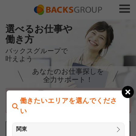
選べるお仕事や
働き方
バックスグループで
叶えよう
あなたのお仕事探しを
全力サポート！
はじめての方へ
働きたいエリアを選んでくださ
まずは相談
い
関東
働きたいエリアを選んでください