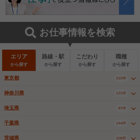
お仕事情報を検索
エリア
路線・駅
こだわり
職種
から探す
から探す
から探す
から探す
東京都
310件
神奈川県
135件
東京都全域
千代田区
310件
22件
中央区
港区
新宿区
11件
8件
27件
埼玉県
85件
神奈川県全域
横浜市西区
135件
29件
文京区
台東区
墨田区
3件
7件
9件
横浜市中区
横浜市磯子区
6件
1件
千葉県
144件
埼玉県全域
さいたま市北区
85件
2件
江東区
品川区
目黒区
6件
11件
5件
横浜市金沢区
横浜市港北区
2件
4件
さいたま市大宮区
さいたま市見沼区
10件
2件
茨城県
大田区
世田谷区
渋谷区
108件
4件
9件
22件
千葉県全域
千葉市中央区
144件
17件