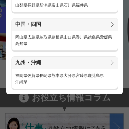
山梨県
長野県
新潟県
富山県
石川県
福井県
中国・四国
岡山県
広島県
鳥取県
島根県
山口県
香川県
徳島県
愛媛県
高知県
九州・沖縄
家電量販店の派遣・バイト求人
家電量販店で働くメリットをご紹介！
福岡県
佐賀県
長崎県
熊本県
大分県
宮崎県
鹿児島県
沖縄県
お役立ち情報コラム