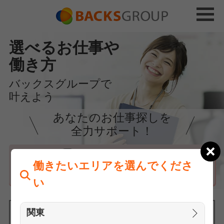
選べるお仕事や
働き方
バックスグループで
叶えよう
あなたのお仕事探しを
全力サポート！
はじめての方へ
働きたいエリアを選んでくださ
まずは相談
い
関東
働きたいエリアを選んでください