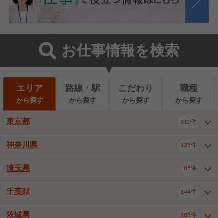
お仕事情報を検索
エリア
路線・駅
こだわり
職種
から探す
から探す
から探す
から探す
東京都
310件
神奈川県
135件
東京都全域
千代田区
310件
22件
中央区
港区
新宿区
11件
8件
27件
埼玉県
85件
神奈川県全域
横浜市西区
135件
29件
文京区
台東区
墨田区
3件
7件
9件
横浜市中区
横浜市磯子区
6件
1件
千葉県
144件
埼玉県全域
さいたま市北区
85件
2件
江東区
品川区
目黒区
6件
11件
5件
横浜市金沢区
横浜市港北区
2件
4件
さいたま市大宮区
さいたま市見沼区
10件
2件
茨城県
大田区
世田谷区
渋谷区
108件
4件
9件
22件
千葉県全域
千葉市中央区
144件
17件