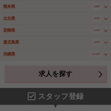
北九州市八幡東区
北九州市八幡西区
3件
3件
熊本県
28件
長崎県全域
長崎市
佐世保市
16件
4件
6件
福岡市東区
福岡市博多区
4件
17件
島原市
諫早市
大村市
1件
2件
1件
大分県
福岡市中央区
福岡市西区
20件
9件
3件
熊本県全域
熊本市中央区
28件
7件
西彼杵郡時津町
2件
福岡市城南区
福岡市早良区
1件
2件
熊本市西区
熊本市南区
1件
2件
宮崎県
26件
大分県全域
大分市
別府市
20件
16件
1件
大牟田市
久留米市
直方市
2件
6件
1件
熊本市北区
八代市
人吉市
1件
1件
2件
中津市
3件
鹿児島県
46件
宮崎県全域
宮崎市
都城市
26件
14件
9件
飯塚市
田川市
八女市
1件
3件
1件
荒尾市
山鹿市
菊池市
2件
1件
1件
延岡市
日南市
日向市
1件
1件
1件
行橋市
中間市
小郡市
2件
1件
3件
沖縄県
宇土市
宇城市
天草市
141件
1件
1件
1件
鹿児島県全域
鹿児島市
46件
25件
筑紫野市
春日市
大野城市
3件
4件
1件
合志市
菊池郡菊陽町
1件
4件
鹿屋市
阿久根市
出水市
6件
1件
3件
沖縄県全域
那覇市
宜野湾市
141件
32件
7件
宗像市
太宰府市
福津市
1件
1件
1件
上益城郡御船町
2件
求人を探す
薩摩川内市
日置市
曽於市
4件
1件
1件
石垣市
浦添市
名護市
2件
24件
6件
糟屋郡志免町
糟屋郡新宮町
4件
2件
霧島市
南さつま市
姶良市
3件
1件
1件
糸満市
沖縄市
豊見城市
3件
8件
9件
糟屋郡久山町
那珂川市
3件
1件
うるま市
宮古島市
南城市
18件
2件
3件
スタッフ登録
国頭郡本部町
国頭郡金武町
1件
2件
中頭郡読谷村
中頭郡北谷町
3件
6件