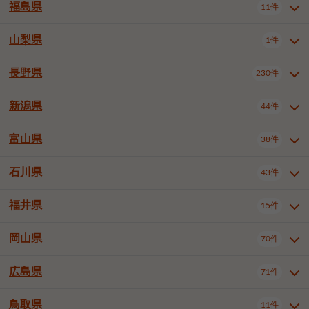
大仙市
2件
福島県
11件
和泉市
箕面市
柏原市
12件
5件
1件
山形県全域
山形市
米沢市
11件
5件
1件
岩見沢市
網走市
苫小牧市
3件
1件
3件
柴田郡大河原町
宮城郡利府町
1件
1件
羽曳野市
門真市
摂津市
2件
3件
1件
鶴岡市
新庄市
上山市
1件
1件
2件
江別市
紋別市
千歳市
3件
1件
2件
山梨県
富谷市
1件
2件
福島県全域
福島市
会津若松市
11件
3件
1件
高石市
藤井寺市
東大阪市
1件
1件
7件
天童市
1件
恵庭市
北広島市
紋別郡遠軽町
3件
1件
1件
郡山市
いわき市
5件
2件
長野県
230件
山梨県全域
中巨摩郡昭和町
1件
1件
泉南市
四條畷市
大阪狭山市
1件
2件
1件
釧路郡釧路町
厚岸郡厚岸町
1件
1件
新潟県
44件
長野県全域
長野市
松本市
230件
63件
40件
上田市
岡谷市
飯田市
19件
3件
20件
富山県
38件
新潟県全域
新潟市東区
44件
2件
諏訪市
須坂市
小諸市
5件
13件
4件
新潟市中央区
新潟市江南区
11件
3件
石川県
43件
富山県全域
富山市
高岡市
38件
27件
5件
伊那市
駒ヶ根市
中野市
6件
6件
2件
新潟市西区
長岡市
柏崎市
4件
11件
1件
砺波市
小矢部市
射水市
1件
2件
3件
福井県
大町市
飯山市
茅野市
15件
1件
5件
2件
石川県全域
金沢市
小松市
43件
22件
4件
新発田市
小千谷市
見附市
3件
1件
1件
塩尻市
佐久市
千曲市
2件
12件
4件
白山市
野々市市
4件
13件
岡山県
燕市
上越市
佐渡市
70件
3件
3件
1件
福井県全域
福井市
越前市
15件
12件
3件
安曇野市
北佐久郡軽井沢町
2件
4件
広島県
71件
岡山県全域
岡山市北区
70件
27件
諏訪郡下諏訪町
諏訪郡富士見町
1件
1件
岡山市中区
岡山市東区
6件
2件
上伊那郡箕輪町
上伊那郡宮田村
2件
1件
鳥取県
11件
広島県全域
広島市中区
71件
24件