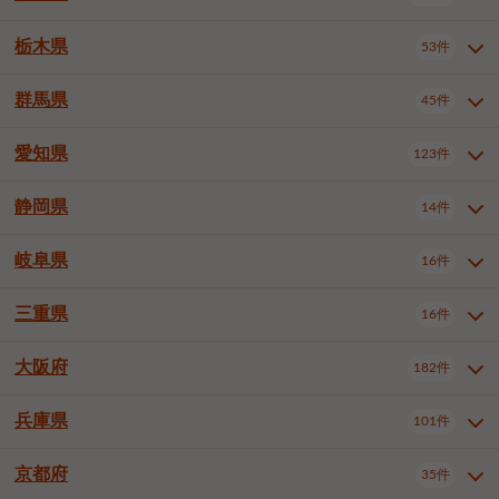
横浜市戸塚区
横浜市港南区
2件
6件
さいたま市浦和区
さいたま市緑区
3件
1件
中野区
杉並区
豊島区
2件
13件
61件
千葉市花見川区
千葉市稲毛区
4件
3件
栃木県
横浜市旭区
横浜市泉区
53件
4件
2件
茨城県全域
水戸市
日立市
108件
25件
6件
川越市
熊谷市
川口市
6件
1件
6件
北区
荒川区
板橋区
3件
1件
3件
千葉市若葉区
千葉市緑区
2件
2件
横浜市青葉区
横浜市都筑区
4件
7件
土浦市
古河市
石岡市
5件
3件
4件
群馬県
所沢市
飯能市
本庄市
45件
5件
1件
2件
栃木県全域
宇都宮市
足利市
53件
27件
2件
練馬区
足立区
葛飾区
5件
11件
5件
千葉市美浜区
市川市
船橋市
9件
9件
8件
川崎市川崎区
川崎市幸区
8件
8件
龍ケ崎市
常陸太田市
北茨城市
1件
2件
1件
東松山市
春日部市
狭山市
3件
7件
2件
佐野市
日光市
小山市
6件
1件
5件
江戸川区
八王子市
立川市
4件
8件
16件
愛知県
木更津市
松戸市
野田市
123件
7件
8件
4件
群馬県全域
前橋市
高崎市
45件
7件
16件
川崎市中原区
川崎市高津区
1件
1件
笠間市
取手市
牛久市
1件
2件
6件
羽生市
鴻巣市
深谷市
3件
2件
1件
真岡市
大田原市
那須塩原市
1件
3件
3件
武蔵野市
三鷹市
青梅市
7件
1件
1件
茂原市
成田市
佐倉市
5件
5件
1件
桐生市
伊勢崎市
太田市
1件
6件
7件
川崎市宮前区
川崎市麻生区
1件
1件
静岡県
つくば市
ひたちなか市
14件
17件
10件
愛知県全域
名古屋市千種区
123件
1件
上尾市
越谷市
蕨市
2件
5件
1件
さくら市
下野市
1件
1件
府中市（東京都）
昭島市
2件
2件
旭市
習志野市
柏市
1件
5件
15件
館林市
みどり市
1件
4件
相模原市緑区
相模原市南区
2件
2件
鹿嶋市
守谷市
那珂市
1件
4件
2件
名古屋市東区
名古屋市西区
1件
7件
戸田市
入間市
朝霞市
2件
3件
1件
岐阜県
河内郡上三川町
下都賀郡壬生町
16件
2件
1件
静岡県全域
静岡市葵区
調布市
14件
町田市
国分寺市
3件
4件
9件
2件
市原市
流山市
八千代市
7件
6件
1件
北群馬郡吉岡町
邑楽郡千代田町
2件
1件
横須賀市
平塚市
鎌倉市
3件
13件
3件
稲敷市
神栖市
鉾田市
1件
10件
2件
名古屋市中村区
名古屋市中区
22件
3件
志木市
久喜市
富士見市
1件
3件
2件
静岡市駿河区
富士市
藤枝市
清瀬市
3件
東久留米市
1件
多摩市
1件
2件
1件
1件
鴨川市
鎌ケ谷市
君津市
2件
1件
1件
三重県
16件
岐阜県全域
岐阜市
大垣市
藤沢市
16件
茅ヶ崎市
4件
秦野市
4件
13件
2件
1件
つくばみらい市
小美玉市
3件
1件
名古屋市昭和区
名古屋市瑞穂区
1件
1件
三郷市
蓮田市
坂戸市
3件
1件
2件
駿東郡清水町
浜松市中央区
稲城市
1件
5件
2件
浦安市
四街道市
印西市
3件
1件
9件
高山市
多治見市
羽島市
厚木市
1件
大和市
1件
伊勢原市
1件
2件
2件
2件
稲敷郡阿見町
1件
大阪府
名古屋市中川区
名古屋市港区
182件
1件
4件
三重県全域
津市
四日市市
幸手市
16件
児玉郡上里町
3件
2件
1件
1件
白井市
富里市
山武市
2件
2件
2件
土岐市
各務原市
可児市
海老名市
1件
座間市
1件
1件
1件
2件
名古屋市南区
名古屋市守山区
2件
1件
桑名市
鈴鹿市
員弁郡東員町
2件
6件
1件
兵庫県
101件
大阪府全域
大阪市西区
いすみ市
182件
長生郡長生村
2件
1件
1件
本巣市
本巣郡北方町
1件
1件
名古屋市緑区
名古屋市名東区
5件
1件
多気郡明和町
2件
大阪市港区
大阪市天王寺区
1件
1件
京都府
35件
兵庫県全域
神戸市東灘区
101件
4件
名古屋市天白区
豊橋市
岡崎市
1件
6件
16件