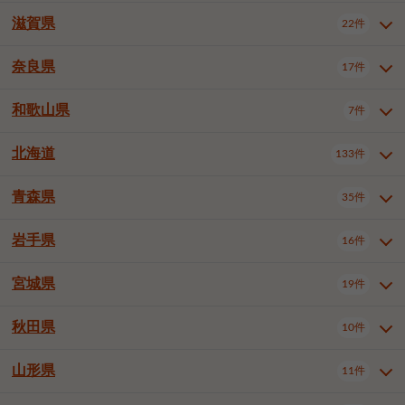
大阪市浪速区
大阪市東淀川区
4件
1件
神戸市兵庫区
神戸市長田区
2件
1件
一宮市
半田市
春日井市
3件
2件
3件
滋賀県
22件
京都府全域
京都市北区
35件
1件
大阪市生野区
大阪市阿倍野区
1件
2件
神戸市須磨区
神戸市垂水区
1件
11件
豊川市
津島市
豊田市
3件
1件
8件
京都市左京区
京都市中京区
2件
2件
奈良県
大阪市住吉区
大阪市西成区
17件
1件
1件
滋賀県全域
大津市
彦根市
22件
3件
1件
神戸市北区
神戸市中央区
4件
14件
安城市
西尾市
小牧市
5件
2件
1件
京都市下京区
京都市南区
10件
6件
大阪市鶴見区
大阪市住之江区
1件
1件
長浜市
近江八幡市
草津市
1件
2件
3件
和歌山県
神戸市西区
姫路市
尼崎市
7件
4件
7件
6件
奈良県全域
奈良市
大和高田市
稲沢市
17件
大府市
4件
知立市
1件
1件
1件
1件
京都市右京区
京都市伏見区
1件
2件
大阪市平野区
大阪市北区
2件
58件
守山市
甲賀市
湖南市
4件
2件
1件
明石市
西宮市
洲本市
6件
8件
1件
大和郡山市
橿原市
桜井市
高浜市
1件
日進市
4件
長久手市
2件
1件
2件
2件
北海道
京都市山科区
京都市西京区
133件
1件
1件
和歌山県全域
和歌山市
橋本市
7件
2件
1件
大阪市中央区
堺市堺区
13件
2件
東近江市
蒲生郡竜王町
4件
1件
芦屋市
伊丹市
豊岡市
1件
3件
1件
御所市
生駒市
香芝市
愛知郡東郷町
1件
丹羽郡扶桑町
1件
1件
6件
2件
福知山市
舞鶴市
綾部市
1件
1件
1件
御坊市
田辺市
岩出市
1件
1件
2件
堺市中区
堺市東区
堺市西区
1件
1件
2件
青森県
35件
北海道全域
札幌市中央区
133件
27件
加古川市
西脇市
宝塚市
11件
1件
2件
生駒郡斑鳩町
北葛城郡上牧町
知多郡東浦町
1件
額田郡幸田町
1件
4件
2件
宇治市
亀岡市
長岡京市
1件
2件
1件
堺市南区
堺市北区
堺市美原区
1件
2件
1件
札幌市北区
札幌市東区
19件
4件
三木市
川西市
三田市
2件
1件
1件
岩手県
16件
青森県全域
青森市
弘前市
35件
14件
7件
八幡市
2件
岸和田市
豊中市
吹田市
4件
6件
1件
札幌市白石区
札幌市豊平区
4件
8件
加西市
丹波篠山市
丹波市
1件
1件
1件
八戸市
三沢市
むつ市
9件
3件
2件
宮城県
19件
岩手県全域
盛岡市
花巻市
泉大津市
16件
高槻市
8件
守口市
1件
1件
5件
1件
札幌市西区
札幌市厚別区
17件
4件
宍粟市
加東市
たつの市
1件
2件
1件
北上市
一関市
奥州市
枚方市
2件
茨木市
1件
八尾市
4件
7件
4件
5件
秋田県
札幌市手稲区
札幌市清田区
10件
2件
5件
宮城県全域
仙台市青葉区
神崎郡福崎町
19件
揖保郡太子町
6件
1件
1件
泉佐野市
富田林市
寝屋川市
3件
2件
4件
函館市
小樽市
旭川市
4件
1件
10件
仙台市宮城野区
仙台市太白区
3件
1件
山形県
11件
秋田県全域
秋田市
大館市
10件
6件
2件
河内長野市
松原市
大東市
1件
1件
1件
釧路市
帯広市
北見市
2件
2件
4件
仙台市泉区
名取市
多賀城市
3件
1件
1件