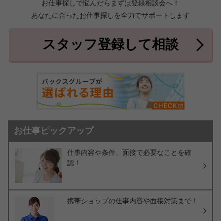
お仕事探しで悩んだらまずは登録相談会へ！
あなたに合ったお仕事探しを全力でサポートします
中頭郡北中城村
中頭郡中城村
7件
2件
中頭郡西原町
島尻郡与那原町
2件
1件
スタッフ登録して相談
島尻郡南風原町
3件
お仕事ピックアップ
仕事内容や条件、面接で必要なことを確
認！
携帯ショップの仕事内容や面接対策まで！