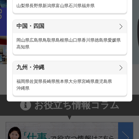
山梨県
長野県
新潟県
富山県
石川県
福井県
中国・四国
岡山県
広島県
鳥取県
島根県
山口県
香川県
徳島県
愛媛県
高知県
九州・沖縄
家電量販店の派遣・バイト求人
家電量販店で働くメリットをご紹介！
福岡県
佐賀県
長崎県
熊本県
大分県
宮崎県
鹿児島県
沖縄県
お役立ち情報コラム