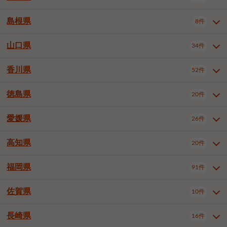
岡山市南区
倉敷市
津山市
6件
19件
7件
下伊那郡喬木村
木曽郡木曽町
1件
5件
広島市南区
広島市西区
10件
4件
島根県
8件
鳥取県全域
鳥取市
米子市
11件
2件
5件
笠岡市
総社市
瀬戸内市
1件
1件
1件
東筑摩郡麻績村
東筑摩郡山形村
1件
4件
広島市安佐南区
呉市
三原市
6件
2件
4件
倉吉市
西伯郡日吉津村
1件
3件
山口県
34件
島根県全域
松江市
出雲市
埴科郡坂城町
8件
5件
3件
1件
尾道市
福山市
東広島市
1件
12件
4件
香川県
廿日市市
安芸郡府中町
52件
1件
2件
山口県全域
下関市
宇部市
34件
7件
2件
安芸郡海田町
1件
山口市
防府市
下松市
9件
1件
6件
徳島県
20件
香川県全域
高松市
丸亀市
52件
41件
6件
岩国市
柳井市
周南市
4件
1件
1件
観音寺市
さぬき市
三豊市
1件
1件
1件
愛媛県
26件
徳島県全域
徳島市
阿南市
20件
13件
4件
山陽小野田市
3件
綾歌郡綾川町
2件
海部郡美波町
板野郡藍住町
1件
2件
高知県
20件
愛媛県全域
松山市
今治市
26件
13件
3件
宇和島市
新居浜市
西条市
1件
4件
1件
福岡県
91件
高知県全域
高知市
土佐市
20件
19件
1件
大洲市
四国中央市
東温市
1件
2件
1件
佐賀県
10件
福岡県全域
北九州市若松区
91件
2件
北九州市小倉北区
北九州市小倉南区
3件
3件
長崎県
16件
佐賀県全域
佐賀市
唐津市
10件
9件
1件