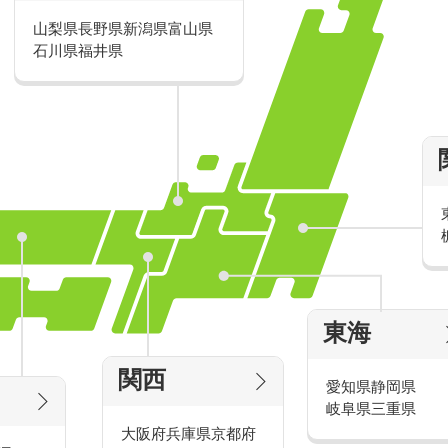
山梨県
長野県
新潟県
富山県
派遣・アルバイトのおすすめ求人特
石川県
福井県
家電量販店の派遣・バイト求人
東海
タッ
家電量販店で働くメリットをご紹介！
官
関西
愛知県
静岡県
岐阜県
三重県
大阪府
兵庫県
京都府