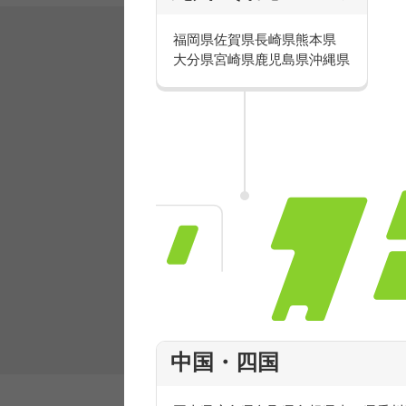
福岡県
佐賀県
長崎県
熊本県
大分県
宮崎県
鹿児島県
沖縄県
有名ブランドで楽しく働こう
人気を誇るブランドで 販売&店舗運営ス
フ積極採用中！
中国・四国