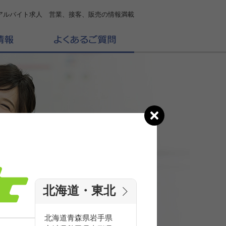
アルバイト求人 営業、接客、販売の情報満載
北海道・東北
の
求人を探す
北海道
青森県
岩手県