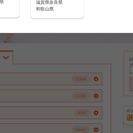
県
滋賀県
奈良県
和歌山県
お
プ
し
310件
135件
85件
144件