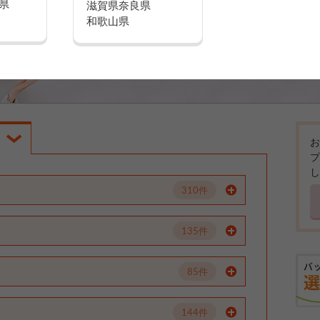
県
滋賀県
奈良県
和歌山県
お
プ
し
310件
135件
85件
144件