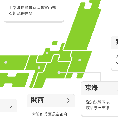
山梨県
長野県
新潟県
富山県
派遣・アルバイトのおすすめ求人特
石川県
福井県
家電量販店の派遣・バイト求人
東海
タッ
家電量販店で働くメリットをご紹介！
官
関西
愛知県
静岡県
岐阜県
三重県
大阪府
兵庫県
京都府