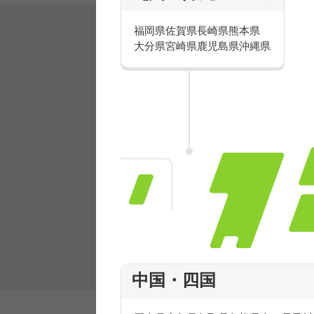
福岡県
佐賀県
長崎県
熊本県
大分県
宮崎県
鹿児島県
沖縄県
有名ブランドで楽しく働こう
人気を誇るブランドで 販売&店舗運営ス
フ積極採用中！
中国・四国