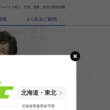
アルバイト求人 営業、接客、販売の情報満載
北海道・東北
の
求人を探す
北海道
青森県
岩手県